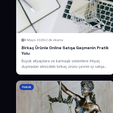
8 Mayıs 2026
•
2 dk okuma
Birkaç Ürünle Online Satışa Geçmenin Pratik
Yolu
Büyük altyapılara ve karmaşık sistemlere ihtiyaç
duymadan elinizdeki birkaç ürünü çevrim içi satışa
açmak istiyorsanız doğru rehberdesiniz. Hızlı
kurulan, sipariş almaya hazır küçük ölçekli bir
mağazanın nasıl başlatılacağını anlatıyoruz.
Hukuk