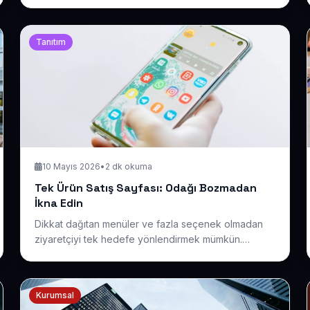
kolayca bulduğu, çalışmalarınızı gördüğü ve hızla
iletişime geçtiği şık bir dijital salon nasıl kurulur, bu
yazıda anlatıyoruz.
Tanıtım
10 Mayıs 2026
•
2 dk okuma
Tek Ürün Satış Sayfası: Odağı Bozmadan
İkna Edin
Dikkat dağıtan menüler ve fazla seçenek olmadan
ziyaretçiyi tek hedefe yönlendirmek mümkün.
Ürününüzün değerini net biçimde anlatan,
tereddütleri gideren ve satın almaya götüren odaklı
bir sayfanın mantığını açıklıyoruz.
Kurumsal