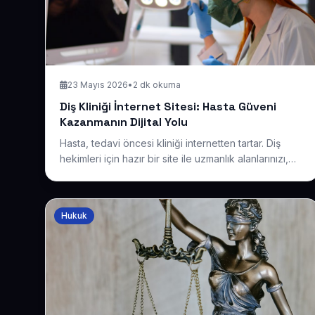
23 Mayıs 2026
•
2 dk okuma
Diş Kliniği İnternet Sitesi: Hasta Güveni
Kazanmanın Dijital Yolu
Hasta, tedavi öncesi kliniği internetten tartar. Diş
hekimleri için hazır bir site ile uzmanlık alanlarınızı,
hijyen anlayışınızı ve hasta yorumlarını öne çıkararak
randevu öncesi güven oluşturun.
Hukuk