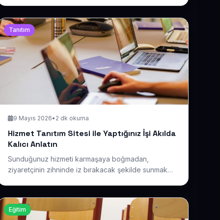
Güzellik merkezinizi 7/24 erişilebilir kılan, ziyaretçiyi
sadık müşteriye dönüştüren bir site kurmanın yollarını
paylaşıyoruz.
Tanıtım
9 Mayıs 2026
•
2 dk okuma
Hizmet Tanıtım Sitesi ile Yaptığınız İşi Akılda
Kalıcı Anlatın
Sunduğunuz hizmeti karmaşaya boğmadan,
ziyaretçinin zihninde iz bırakacak şekilde sunmak
istiyorsanız bu içerik tam size göre. İşinizin değerini
sade ve ikna edici bir dille aktaran tanıtım sitesinin
inceliklerini paylaşıyoruz.
Eğitim