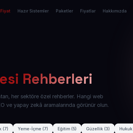
Fiyat
Hazır Sistemler
Paketler
Fiyatlar
Hakkımızda
esi Rehberleri
latan, her sektöre özel rehberler. Hangi web
SEO ve yapay zekâ aramalarında görünür olun.
k (7)
Yeme-İçme (7)
Eğitim (5)
Güzellik (3)
Hukuk 