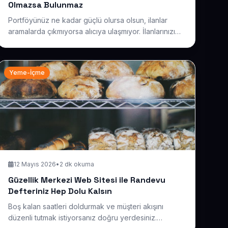
Olmazsa Bulunmaz
Portföyünüz ne kadar güçlü olursa olsun, ilanlar
aramalarda çıkmıyorsa alıcıya ulaşmıyor. İlanlarınızı
doğru başlık, konum ve filtrelerle aranabilir kılan bir
emlak sitesiyle görünürlüğü artırmanın yollarını
detaylandırıyoruz.
Yeme-İçme
12 Mayıs 2026
•
2 dk okuma
Güzellik Merkezi Web Sitesi ile Randevu
Defteriniz Hep Dolu Kalsın
Boş kalan saatleri doldurmak ve müşteri akışını
düzenli tutmak istiyorsanız doğru yerdesiniz.