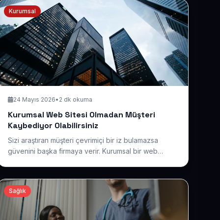
Kurumsal
24 Mayıs 2026
•
2 dk okuma
Kurumsal Web Sitesi Olmadan Müşteri
Kaybediyor Olabilirsiniz
Sizi araştıran müşteri çevrimiçi bir iz bulamazsa
güvenini başka firmaya verir. Kurumsal bir web
sitesiyle markanızı, referanslarınızı ve hizmetlerinizi
profesyonel bir yüzle sunun.
Sağlık