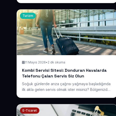
müşterilerin kendi saatini seçmesini sağlayıp kuyruğu
eritmenin ve dükkanı sürekli dolu tutmanın yolunu
paylaşıyoruz.
Turizm
11 Mayıs 2026
•
2 dk okuma
Kombi Servisi Sitesi: Donduran Havalarda
Telefonu Çalan Servis Siz Olun
Soğuk günlerde arıza çağrısı yağmaya başladığında
ilk akla gelen servis olmak ister misiniz? Bölgenizde
arama yapan ev sahiplerinin karşısına çıkan, güven
veren ve telefonunuzu çaldıran bir servis sitesini ele
alıyoruz.
E-Ticaret