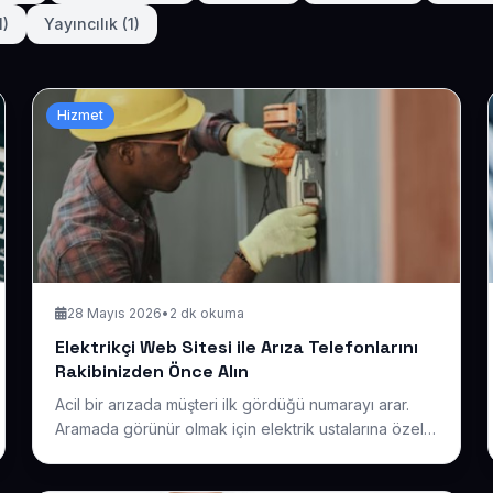
1)
Yayıncılık (1)
Hizmet
28 Mayıs 2026
•
2 dk okuma
Elektrikçi Web Sitesi ile Arıza Telefonlarını
Rakibinizden Önce Alın
Acil bir arızada müşteri ilk gördüğü numarayı arar.
Aramada görünür olmak için elektrik ustalarına özel
hazır bir site ile hizmet bölgenizi, çalışma saatlerinizi
ve iletişiminizi öne çıkarın.