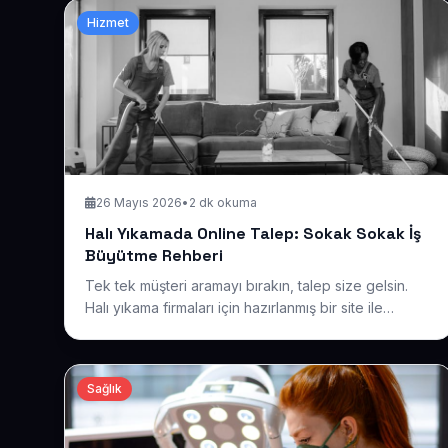
Hizmet
26 Mayıs 2026
•
2 dk okuma
Halı Yıkamada Online Talep: Sokak Sokak İş
Büyütme Rehberi
Tek tek müşteri aramayı bırakın, talep size gelsin.
Halı yıkama firmaları için hazırlanmış bir site ile
mahalle mahalle görünür olun, randevu ve teklif
isteklerini dijital kanaldan toplayın.
Sağlık