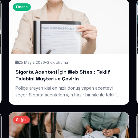
Finans
25 Mayıs 2026
•
2 dk okuma
Sigorta Acentesi İçin Web Sitesi: Teklif
Talebini Müşteriye Çevirin
Poliçe arayan kişi en hızlı dönüş yapan acenteyi
seçer. Sigorta acenteleri için hazır bir site ile teklif
formlarını toplayın, branşlarınızı tanıtın ve gelen ilgiyi
satışa dönüştürün.
Sağlık