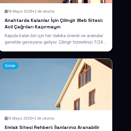
18 Mayıs 2026
•
2 dk okuma
Anahtarda Kalanlar İçin Çilingir Web Sitesi:
Acil Çağrıları Kaçırmayın
Kapıda kalan biri için her dakika önemli ve aramalar
genelde geceyarısı geliyor. Çilingir hizmetinizi 7/24
ulaşılabilir, konum ve fiyat bilgisiyle net gösteren bir
site ile o acil çağrıları rakibe kaptırmamanın yolunu
gösteriyoruz.
Emlak
15 Mayıs 2026
•
2 dk okuma
Emlak Sitesi Rehberi: İlanlarınız Aranabilir