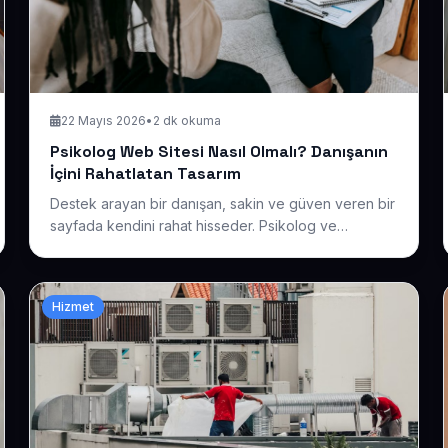
22 Mayıs 2026
•
2 dk okuma
Psikolog Web Sitesi Nasıl Olmalı? Danışanın
İçini Rahatlatan Tasarım
Destek arayan bir danışan, sakin ve güven veren bir
sayfada kendini rahat hisseder. Psikolog ve
terapistler için hazır bir site ile çalışma alanlarınızı
yumuşak bir dille anlatıp ilk adımı kolaylaştırın.
Hizmet