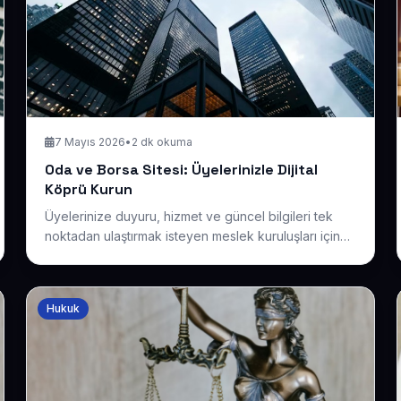
7 Mayıs 2026
•
2 dk okuma
Oda ve Borsa Sitesi: Üyelerinizle Dijital
Köprü Kurun
Üyelerinize duyuru, hizmet ve güncel bilgileri tek
noktadan ulaştırmak isteyen meslek kuruluşları için
ele aldık. Oda ve borsaların kurumsal kimliğini
yansıtan, üyelerle sürekli iletişim kuran dijital bir
platformun temellerini paylaşıyoruz.
Hukuk