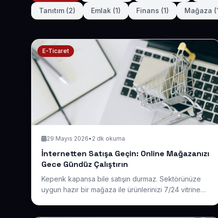
Tanıtım (2)
Emlak (1)
Finans (1)
Mağaza (
E-Ticaret
29 Mayıs 2026
•
2 dk okuma
İnternetten Satışa Geçin: Online Mağazanızı
Gece Gündüz Çalıştırın
Kepenk kapansa bile satışın durmaz. Sektörünüze
uygun hazır bir mağaza ile ürünlerinizi 7/24 vitrine
taşıyın, sipariş akışını otomatikleştirin ve bölge sınırı
olmadan yeni alıcılara ulaşın.