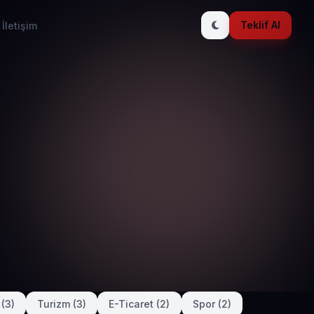
Teklif Al
İletişim
(3)
Turizm (3)
E-Ticaret (2)
Spor (2)