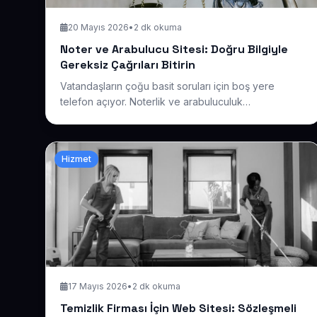
20 Mayıs 2026
•
2 dk okuma
Noter ve Arabulucu Sitesi: Doğru Bilgiyle
Gereksiz Çağrıları Bitirin
Vatandaşların çoğu basit soruları için boş yere
telefon açıyor. Noterlik ve arabuluculuk
hizmetlerinizi, çalışma saatlerini ve sürecleri doğru
anlatan bir site ile hem zaman kazanın hem de
güvenilir bir kurumsal izlenim bırakın.
Hizmet
17 Mayıs 2026
•
2 dk okuma
Temizlik Firması İçin Web Sitesi: Sözleşmeli