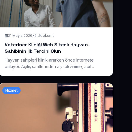
21 Mayıs 2026
•
2 dk okuma
Veteriner Kliniği Web Sitesi: Hayvan
Sahibinin İlk Tercihi Olun
Hayvan sahipleri klinik ararken önce internete
bakıyor. Açılış saatlerinden aşı takvimine, acil
müdahaleden iletişime kadar her bilgiyi net sunan bir
site sayesinde yeni müşterilerin güvenini ilk bakışta
kazanmanın yollarını anlatıyoruz.
Hizmet