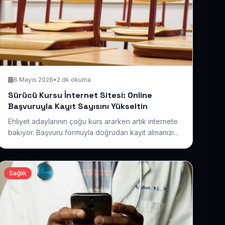
6 Mayıs 2026
•
2 dk okuma
Sürücü Kursu İnternet Sitesi: Online
Başvuruyla Kayıt Sayısını Yükseltin
Ehliyet adaylarının çoğu kurs ararken artık internete
bakıyor. Başvuru formuyla doğrudan kayıt almanızı
sağlayan, kurs bilgilerini ve avantajlarını net sunan
bir sürücü kursu sitesinin kayıtlarınızı nasıl artırdığını
anlatıyoruz.
Sağlık