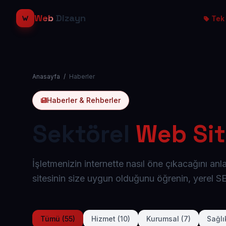
Web
Dizayn
Tek 
Anasayfa
/
Haberler
Haberler & Rehberler
Sektörel
Web Sit
İşletmenizin internette nasıl öne çıkacağını an
sitesinin size uygun olduğunu öğrenin, yerel 
Tümü (55)
Hizmet (10)
Kurumsal (7)
Sağlı