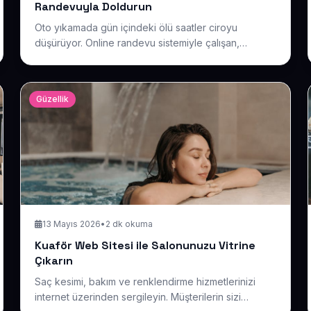
Randevuyla Doldurun
Oto yıkamada gün içindeki ölü saatler ciroyu
düşürüyor. Online randevu sistemiyle çalışan,
paketlerinizi ve fiyatlarınızı net gösteren bir site
sayesinde boş zaman dilimlerini dolu kasaya
çevirmenin pratik yolunu anlatıyoruz.
Güzellik
13 Mayıs 2026
•
2 dk okuma
Kuaför Web Sitesi ile Salonunuzu Vitrine
Çıkarın
Saç kesimi, bakım ve renklendirme hizmetlerinizi
internet üzerinden sergileyin. Müşterilerin sizi