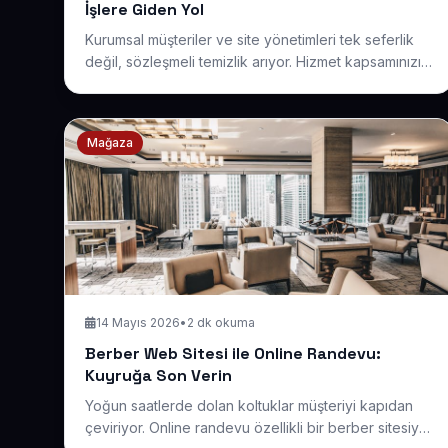
İşlere Giden Yol
Kurumsal müşteriler ve site yönetimleri tek seferlik
değil, sözleşmeli temizlik arıyor. Hizmet kapsamınızı,
referanslarınızı ve teklif sürecinizi güven verecek
şekilde sunan bir siteyle düzenli işlere ulaşmanın
adımlarını ele alıyoruz.
Mağaza
14 Mayıs 2026
•
2 dk okuma
Berber Web Sitesi ile Online Randevu:
Kuyruğa Son Verin
Yoğun saatlerde dolan koltuklar müşteriyi kapıdan
çeviriyor. Online randevu özellikli bir berber sitesiyle