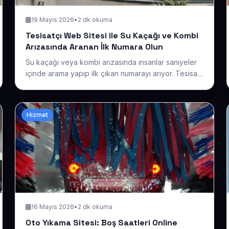
19 Mayıs 2026
•
2 dk okuma
Tesisatçı Web Sitesi ile Su Kaçağı ve Kombi
Arızasında Aranan İlk Numara Olun
Su kaçağı veya kombi arızasında insanlar saniyeler
içinde arama yapıp ilk çıkan numarayı arıyor. Tesisat
hizmetlerinizi bölge bölge görünür kılan, hızlı ulaşılan
bir siteyle o aramada en önde olmanın yöntemlerini
paylaşıyoruz.
Hizmet
16 Mayıs 2026
•
2 dk okuma
Oto Yıkama Sitesi: Boş Saatleri Online