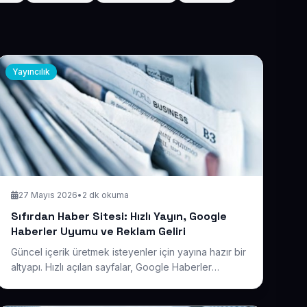
Yayıncılık
27 Mayıs 2026
•
2 dk okuma
Sıfırdan Haber Sitesi: Hızlı Yayın, Google
Haberler Uyumu ve Reklam Geliri
Güncel içerik üretmek isteyenler için yayına hazır bir
altyapı. Hızlı açılan sayfalar, Google Haberler
kriterlerine uygun yapı ve reklam alanlarıyla haber
yayıncılığına gecikmeden başlayın.