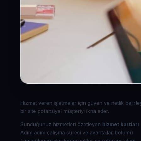
Hizmet veren işletmeler için güven ve netlik belirley
bir site potansiyel müşteriyi ikna eder.
Sunduğunuz hizmetleri özetleyen
hizmet kartları
Adım adım çalışma süreci ve avantajlar bölümü
Tamamlanan işlerden örnekler ve referans alanı