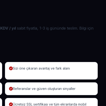
KDV / yıl
sabit fiyatla, 1-3 iş gününde teslim. Bilgi için
Sizi öne çıkaran avantaj ve fark alanı
Referanslar ve güven oluşturan sinyaller
Ücretsiz SSL sertifikası ve tüm ekranlarda mobil