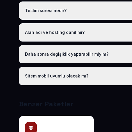
Tüm sektörel paketlerimiz gibi Hazır Hizmet Tanıtım Web 
.com.tr alan adı, hosting, SSL ve temel SEO dahildir; gizl
Teslim süresi nedir?
Logo, iletişim ve tanıtım metinlerinizi ilettikten sonra site
Alan adı ve hosting dahil mi?
Evet. Yıllık paket ücretine ücretsiz .com.tr alan adı v
Daha sonra değişiklik yaptırabilir miyim?
Evet. Teslimden sonra ilk 30 gün ücretsiz revizyon hakkı
sağlıyoruz. Sonraki yıllarda da uygun bakım paketlerimi
Sitem mobil uyumlu olacak mı?
Tüm sitelerimiz responsive (mobil uyumlu) tasarlanır; t
mobil sıralamasına uygundur.
Benzer Paketler