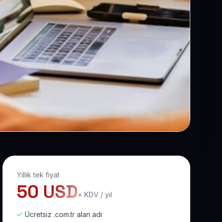
Yıllık tek fiyat
50 USD
+ KDV / yıl
Ücretsiz .com.tr alan adı