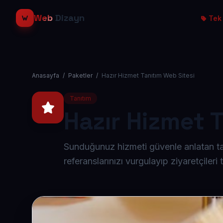
Web
Dizayn
Tek 
Anasayfa
/
Paketler
/
Hazır Hizmet Tanıtım Web Sitesi
Tanıtım
Hazır Hizmet 
Sunduğunuz hizmeti güvenle anlatan tanı
referanslarınızı vurgulayıp ziyaretçileri 