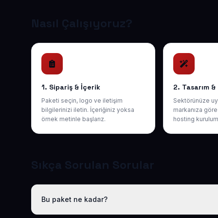
Nasıl Çalışıyoruz?
1. Sipariş & İçerik
2. Tasarım &
Paketi seçin, logo ve iletişim
Sektörünüze uy
bilgilerinizi iletin. İçeriğiniz yoksa
markanıza göre 
örnek metinle başlarız.
hosting kurulum
Sıkça Sorulan Sorular
Bu paket ne kadar?