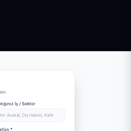
lım.
tığınız İş / Sektör
efon *