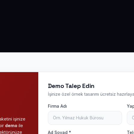
Demo Talep Edin
İşinize özel örnek tasarımı ücretsiz hazırlaya
Firma Adı
Yap
ketini işinize
bir
demo
ile
 sektörünüze
Ad Soyad *
Tel