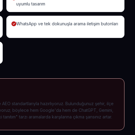
uyumlu tasarım
WhatsApp ve tek dokunuşla arama iletişim butonları
AEO standartlarıyla hazırlıyoruz. Bulunduğunuz şehir, ilçe
 işliyoruz; böylece hem Google'da hem de ChatGPT, Gemini,
tanıtım" tarzı aramalarda karşılarına çıkma şansınız artar.