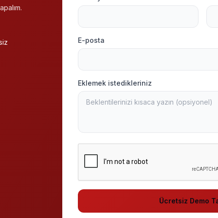
apalım.
E-posta
siz
Eklemek istedikleriniz
Ücretsiz Demo Ta