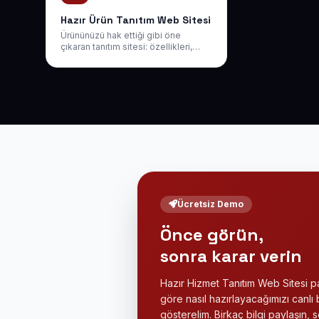
Hazır Ürün Tanıtım Web Sitesi
Ürününüzü hak ettiği gibi öne
çıkaran tanıtım sitesi: özellikleri,
görselleri ve faydaları etkileyici bir
akışla sunup ziyaretçiyi müşteriye
dönüştürün.
Ücretsiz Demo
Önce görün,
sonra karar verin
Hazır Hizmet Tanıtım Web Sitesi pa
göre nasıl hazırlayacağımızı canlı 
gösterelim. Birkaç bilgi paylaşın,