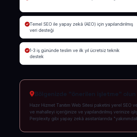
Temel SEO ile yapay zekâ (AEO) için yapılandırılmış
veri desteği
1-3 iş gününde teslim ve ilk yıl ücretsiz teknik
destek
Bölgenizde "önerilen işletme" olun
Hazır Hizmet Tanıtım Web Sitesi paketini yerel SEO ve 
ve mahalleyi içeriğinize ve yapılandırılmış verinize
Perplexity gibi yapay zekâ asistanlarında "yakınımdaki 