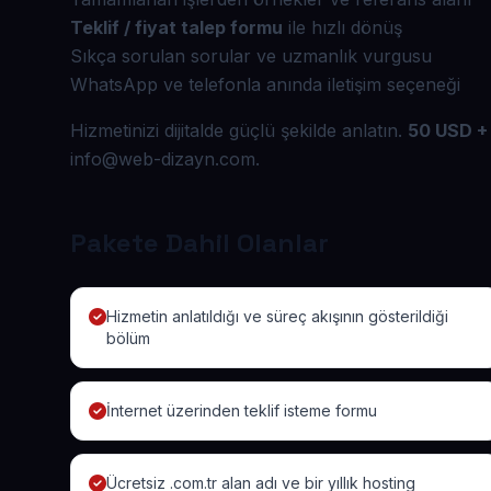
Teklif / fiyat talep formu
ile hızlı dönüş
Sıkça sorulan sorular ve uzmanlık vurgusu
WhatsApp ve telefonla anında iletişim seçeneği
Hizmetinizi dijitalde güçlü şekilde anlatın.
50 USD + 
info@web-dizayn.com.
Pakete Dahil Olanlar
Hizmetin anlatıldığı ve süreç akışının gösterildiği
bölüm
İnternet üzerinden teklif isteme formu
Ücretsiz .com.tr alan adı ve bir yıllık hosting