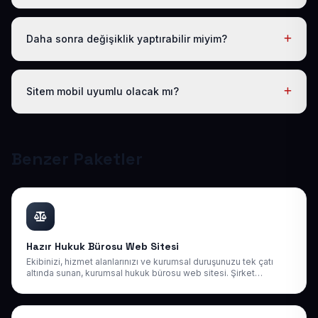
Evet. Yıllık paket ücretine ücretsiz .com.tr alan adı ve
hosting dahildir; ayrıca ödeme yapmanız gerekmez.
Daha sonra değişiklik yaptırabilir miyim?
Evet. Teslimden sonra ilk 30 gün ücretsiz revizyon
hakkınız vardır; ayrıca 1 yıl boyunca ücretsiz teknik
Sitem mobil uyumlu olacak mı?
destek sağlıyoruz. Sonraki yıllarda da uygun bakım
paketlerimiz mevcuttur.
Tüm sitelerimiz responsive (mobil uyumlu) tasarlanır;
telefon, tablet ve bilgisayarda kusursuz görünür ve
Google mobil sıralamasına uygundur.
Benzer Paketler
Hazır Hukuk Bürosu Web Sitesi
Ekibinizi, hizmet alanlarınızı ve kurumsal duruşunuzu tek çatı
altında sunan, kurumsal hukuk bürosu web sitesi. Şirket
müvekkilleri ve bireysel danışanlar için güçlü bir dijital kapı.