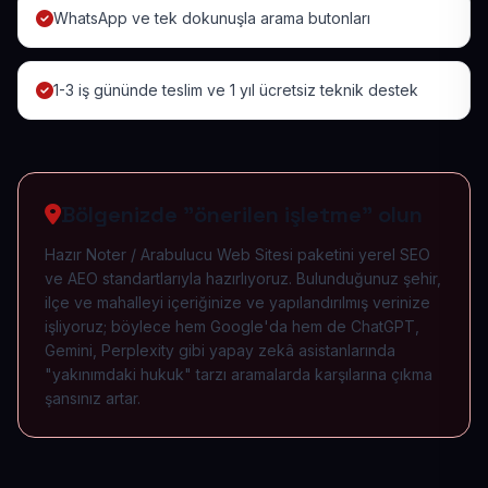
WhatsApp ve tek dokunuşla arama butonları
1-3 iş gününde teslim ve 1 yıl ücretsiz teknik destek
Bölgenizde "önerilen işletme" olun
Hazır Noter / Arabulucu Web Sitesi paketini yerel SEO
ve AEO standartlarıyla hazırlıyoruz. Bulunduğunuz şehir,
ilçe ve mahalleyi içeriğinize ve yapılandırılmış verinize
işliyoruz; böylece hem Google'da hem de ChatGPT,
Gemini, Perplexity gibi yapay zekâ asistanlarında
"yakınımdaki hukuk" tarzı aramalarda karşılarına çıkma
şansınız artar.