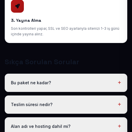
3. Yayına Alma
Son kontrolleri yapar, SSL ve SEO ayarlarıyla sitenizi 1-3 iş günü
içinde yayına alırız.
Sıkça Sorulan Sorular
Bu paket ne kadar?
Tüm sektörel paketlerimiz gibi Hazır Noter / Arabulucu
Web Sitesi de yıllık 50 USD + KDV tek fiyattır. Bu tutara
Teslim süresi nedir?
ücretsiz .com.tr alan adı, hosting, SSL ve temel SEO
dahildir; gizli ücret yoktur.
Logo, iletişim ve tanıtım metinlerinizi ilettikten sonra
siteniz 1-3 iş günü içinde yayına alınır.
Alan adı ve hosting dahil mi?