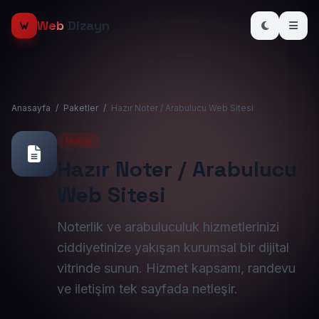
Web
Dizayn
Anasayfa
/
Paketler
/
Hazır Noter / Arabulucu Web Sitesi
Hukuk
Hazır Noter / Arabulucu
Web Sitesi
Noterlik ve arabuluculuk hizmetlerinizi
ciddiyetinize yakışan kurumsal bir dijital
vitrinde sunun. Hizmet kapsamı, randevu
ve iletişim tek sayfada netleşir.