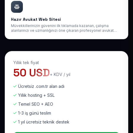
Hazır Avukat Web Sitesi
Müvekkillerinizin güvenini ilk tıklamada kazanan, çalışma
alanlarınızı ve uzmanlığınızı öne çıkaran profesyonel avukat
web sitesi. Online randevu ve hızlı iletişim ile yeni dosyalar
kapınıza gelsin.
Yıllık tek fiyat
50 USD
+ KDV / yıl
Ücretsiz .com.tr alan adı
Yıllık hosting + SSL
Temel SEO + AEO
1-3 iş günü teslim
1 yıl ücretsiz teknik destek