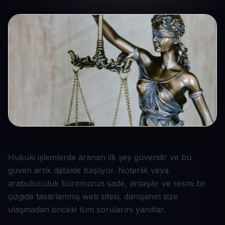
Hukuki işlemlerde aranan ilk şey güvendir ve bu
güven artık dijitalde başlıyor. Noterlik veya
arabuluculuk büronuzun sade, anlaşılır ve resmi bir
çizgide tasarlanmış web sitesi, danışanın size
ulaşmadan önceki tüm sorularını yanıtlar.