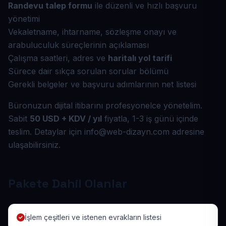
Randevu talep formu
ile düzenli ve hızlı başvuru
yönetimi
Vekaletname, ihtarname, sözleşme onayı ve
arabuluculuk süreçlerinin açıklaması
Çalışma saatleri, adres ve
haritalı yol tarifi
Sürece dair sıkça sorulan sorular bölümü
Gerekli belgeler ve başvuru adımlarının net listesi
Büronuzun dijital itibarını profesyonelce yönetelim.
Sabit
50 USD + KDV / yıl
fiyatla, 1-3 iş günü içinde
teslim. Detaylar için info@web-dizayn.com adresine
ulaşabilirsiniz.
Pakete Dahil Olanlar
İşlem çeşitleri ve istenen evrakların listesi