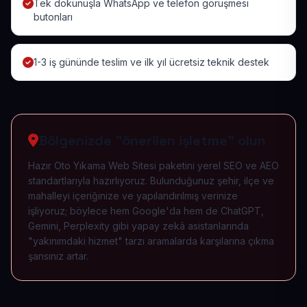
Tek dokunuşla WhatsApp ve telefon görüşmesi
butonları
1-3 iş gününde teslim ve ilk yıl ücretsiz teknik destek
Bölgenizde "önerilen işletme" olun
Hazır Oto Yıkama Web Sitesi paketini yerel SEO ve AEO
standartlarıyla hazırlıyoruz. Bulunduğunuz şehir, ilçe ve
mahalleyi içeriğinize ve yapılandırılmış verinize
işliyoruz; böylece hem Google'da hem de ChatGPT,
Gemini, Perplexity gibi yapay zekâ asistanlarında
"yakınımdaki hizmet" tarzı aramalarda karşılarına çıkma
şansınız artar.