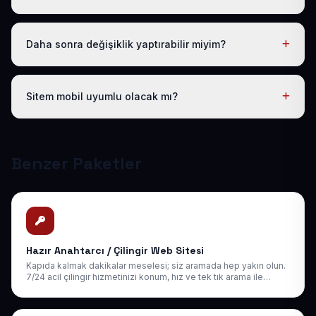
Evet. Yıllık paket ücretine ücretsiz .com.tr alan adı ve
hosting dahildir; ayrıca ödeme yapmanız gerekmez.
Daha sonra değişiklik yaptırabilir miyim?
Evet. Teslimden sonra ilk 30 gün ücretsiz revizyon
hakkınız vardır; ayrıca 1 yıl boyunca ücretsiz teknik
Sitem mobil uyumlu olacak mı?
destek sağlıyoruz. Sonraki yıllarda da uygun bakım
paketlerimiz mevcuttur.
Tüm sitelerimiz responsive (mobil uyumlu) tasarlanır;
telefon, tablet ve bilgisayarda kusursuz görünür ve
Google mobil sıralamasına uygundur.
Benzer Paketler
Hazır Anahtarcı / Çilingir Web Sitesi
Kapıda kalmak dakikalar meselesi; siz aramada hep yakın olun.
7/24 acil çilingir hizmetinizi konum, hız ve tek tık arama ile
müşteriye anında ulaştırın.