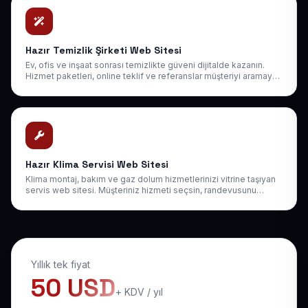
Hazır Temizlik Şirketi Web Sitesi
Ev, ofis ve inşaat sonrası temizlikte güveni dijitalde kazanın.
Hizmet paketleri, online teklif ve referanslar müşteriyi aramaya
bir adım yaklaştırır.
Hazır Klima Servisi Web Sitesi
Klima montaj, bakım ve gaz dolum hizmetlerinizi vitrine taşıyan
servis web sitesi. Müşteriniz hizmeti seçsin, randevusunu
oluştursun, sezona hazır olsun.
Yıllık tek fiyat
50 USD
+ KDV / yıl