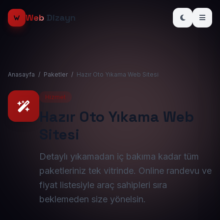
Web
Dizayn
Anasayfa
/
Paketler
/
Hazır Oto Yıkama Web Sitesi
Hizmet
Hazır Oto Yıkama Web
Sitesi
Detaylı yıkamadan iç bakıma kadar tüm
paketleriniz tek vitrinde. Online randevu ve
fiyat listesiyle araç sahipleri sıra
beklemeden size yönelsin.