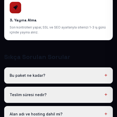
3. Yayına Alma
Son kontrolleri yapar, SSL ve SEO ayarlarıyla sitenizi 1-3 iş günü
içinde yayına alırız.
Sıkça Sorulan Sorular
Bu paket ne kadar?
Tüm sektörel paketlerimiz gibi Hazır Oto Yıkama Web
Sitesi de yıllık 50 USD + KDV tek fiyattır. Bu tutara
Teslim süresi nedir?
ücretsiz .com.tr alan adı, hosting, SSL ve temel SEO
dahildir; gizli ücret yoktur.
Logo, iletişim ve tanıtım metinlerinizi ilettikten sonra
siteniz 1-3 iş günü içinde yayına alınır.
Alan adı ve hosting dahil mi?