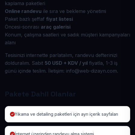
kaplama paketleri
Online randevu
ile sıra ve bekleme yönetimi
Paket bazlı şeffaf
fiyat listesi
Öncesi-sonrası
araç galerisi
Konum, çalışma saatleri ve sadık müşteri kampanyaları
alanı
Tesisinizi internette parlatalım, randevu defterinizi
dolduralım. Sabit
50 USD + KDV / yıl
fiyatla, 1-3 iş
günü içinde teslim. İletişim: info@web-dizayn.com.
Pakete Dahil Olanlar
Yıkama ve detailing paketleri için ayrı içerik sayfaları
İnternet üzerinden randevu alma sistemi