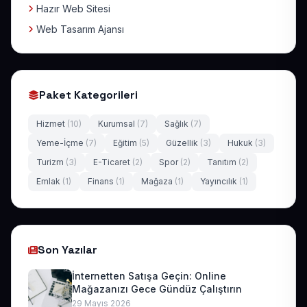
Hazır Web Sitesi
Web Tasarım Ajansı
Paket Kategorileri
Hizmet
(10)
Kurumsal
(7)
Sağlık
(7)
Yeme-İçme
(7)
Eğitim
(5)
Güzellik
(3)
Hukuk
(3)
Turizm
(3)
E-Ticaret
(2)
Spor
(2)
Tanıtım
(2)
Emlak
(1)
Finans
(1)
Mağaza
(1)
Yayıncılık
(1)
Son Yazılar
İnternetten Satışa Geçin: Online
Mağazanızı Gece Gündüz Çalıştırın
29 Mayıs 2026