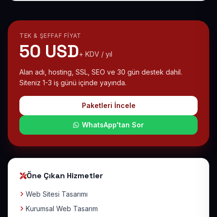
TEK & ŞEFFAF FIYAT
50 USD
+ KDV / yıl
Alan adı, hosting, SSL, SEO ve 30 gün destek dahil.
Siteniz 1-3 iş günü içinde yayında.
Paketleri İncele
WhatsApp'tan Sor
Öne Çıkan Hizmetler
Web Sitesi Tasarımı
Kurumsal Web Tasarım