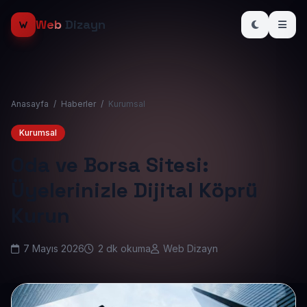
Web
Dizayn
Anasayfa
/
Haberler
/
Kurumsal
Kurumsal
Oda ve Borsa Sitesi:
Üyelerinizle Dijital Köprü
Kurun
7 Mayıs 2026
2 dk okuma
Web Dizayn