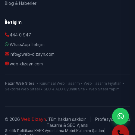
Blog & Haberler
İletişim
444 0 947
WhatsApp İletişim
info@web-dizayn.com
web-dizayn.com
Hazır Web Sitesi
• Kurumsal Web Tasarım • Web Tasarım Fiyatları •
Sektörel Web Sitesi • SEO & AEO Uyumlu Site • Web Sitesi Yapımı
© 2026
Web Dizayn
. Tüm hakları saklıdır.
|
Profesyonel Web
Tasarım & SEO Ajansı
Gizlilik Politikası
|
KVKK Aydınlatma Metni
|
Kullanım Şartları
|