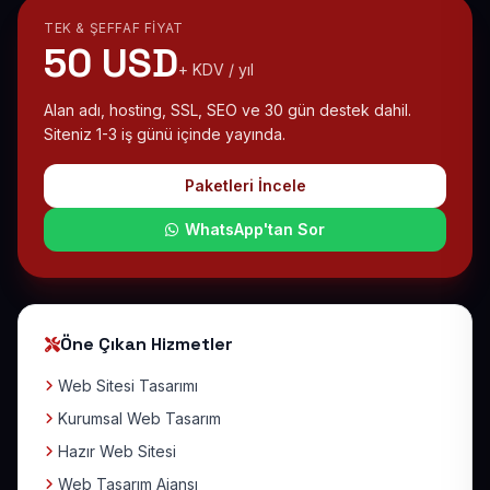
TEK & ŞEFFAF FIYAT
50 USD
+ KDV / yıl
Alan adı, hosting, SSL, SEO ve 30 gün destek dahil.
Siteniz 1-3 iş günü içinde yayında.
Paketleri İncele
WhatsApp'tan Sor
Öne Çıkan Hizmetler
Web Sitesi Tasarımı
Kurumsal Web Tasarım
Hazır Web Sitesi
Web Tasarım Ajansı