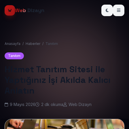
Web
Dizayn
Anasayfa
/
Haberler
/
Tanıtım
Tanıtım
Hizmet Tanıtım Sitesi ile
Yaptığınız İşi Akılda Kalıcı
Anlatın
9 Mayıs 2026
2 dk okuma
Web Dizayn