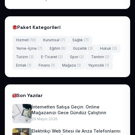
Paket Kategorileri
Hizmet
(10)
Kurumsal
(7)
Sağlık
(7)
Yeme-İçme
(7)
Eğitim
(5)
Güzellik
(3)
Hukuk
(3)
Turizm
(3)
E-Ticaret
(2)
Spor
(2)
Tanıtım
(2)
Emlak
(1)
Finans
(1)
Mağaza
(1)
Yayıncılık
(1)
Son Yazılar
İnternetten Satışa Geçin: Online
Mağazanızı Gece Gündüz Çalıştırın
29 Mayıs 2026
Elektrikçi Web Sitesi ile Arıza Telefonlarını