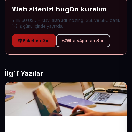
Web sitenizi bugün kuralım
Yıllık 50 USD + KDV; alan adı, hosting, SSL ve SEO dahil.
1-3 iş günü içinde yayında.
Paketleri Gör
WhatsApp'tan Sor
İlgili Yazılar
Hizmet Tanıtım Sitesi ile Yaptığınız İşi