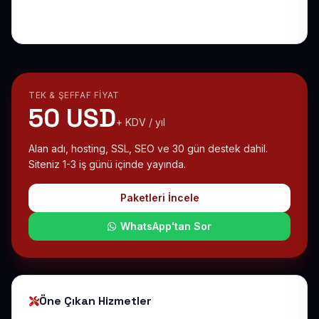
Akılda Kalıcı Anlatın
TEK & ŞEFFAF FIYAT
50 USD
+ KDV / yıl
Alan adı, hosting, SSL, SEO ve 30 gün destek dahil.
Siteniz 1-3 iş günü içinde yayında.
Paketleri İncele
WhatsApp'tan Sor
Öne Çıkan Hizmetler