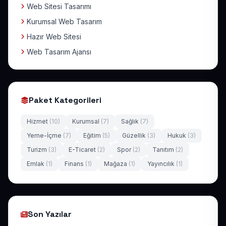
Web Sitesi Tasarımı
Kurumsal Web Tasarım
Hazır Web Sitesi
Web Tasarım Ajansı
Paket Kategorileri
Hizmet
(10)
Kurumsal
(7)
Sağlık
(7)
Yeme-İçme
(7)
Eğitim
(5)
Güzellik
(3)
Hukuk
(3)
Turizm
(3)
E-Ticaret
(2)
Spor
(2)
Tanıtım
(2)
Emlak
(1)
Finans
(1)
Mağaza
(1)
Yayıncılık
(1)
Son Yazılar