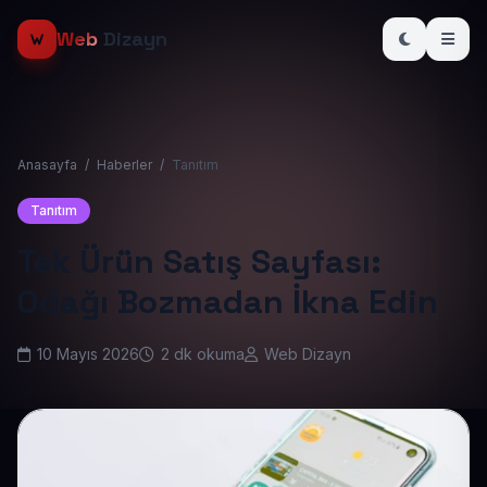
Web
Dizayn
Anasayfa
/
Haberler
/
Tanıtım
Tanıtım
Tek Ürün Satış Sayfası:
Odağı Bozmadan İkna Edin
10 Mayıs 2026
2 dk okuma
Web Dizayn