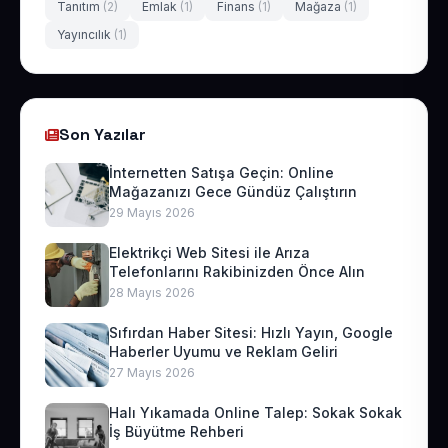
Tanıtım
(2)
Emlak
(1)
Finans
(1)
Mağaza
(1)
Yayıncılık
(1)
Son Yazılar
İnternetten Satışa Geçin: Online
Mağazanızı Gece Gündüz Çalıştırın
29 Mayıs 2026
Elektrikçi Web Sitesi ile Arıza
Telefonlarını Rakibinizden Önce Alın
28 Mayıs 2026
Sıfırdan Haber Sitesi: Hızlı Yayın, Google
Haberler Uyumu ve Reklam Geliri
27 Mayıs 2026
Halı Yıkamada Online Talep: Sokak Sokak
İş Büyütme Rehberi