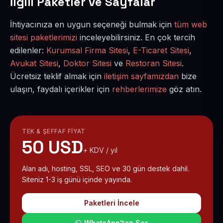
İlgili Paketler ve Sayfalar
İhtiyacınıza en uygun seçeneği bulmak için
tüm web
sitesi paketlerimizi
inceleyebilirsiniz. En çok tercih
edilenler:
Kurumsal Firma Sitesi
,
E-Ticaret Sitesi
,
Avukat Sitesi
,
Doktor Sitesi
ve
Restoran Sitesi
.
Ücretsiz teklif almak için
iletişim sayfamızdan
bize
ulaşın, faydalı içerikler için
rehberlerimize
göz atın.
TEK & ŞEFFAF FIYAT
50 USD
+ KDV / yıl
Alan adı, hosting, SSL, SEO ve 30 gün destek dahil.
Siteniz 1-3 iş günü içinde yayında.
Paketleri İncele
WhatsApp'tan Sor