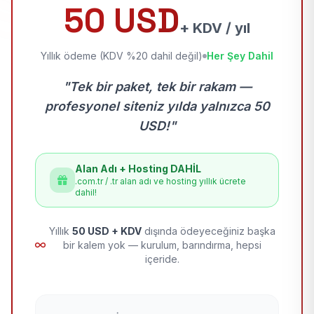
50 USD
+ KDV / yıl
Yıllık ödeme (KDV %20 dahil değil)
Her Şey Dahil
"Tek bir paket, tek bir rakam —
profesyonel siteniz yılda yalnızca 50
USD!"
Alan Adı + Hosting DAHİL
.com.tr / .tr alan adı ve hosting yıllık ücrete
dahil!
Yıllık
50 USD + KDV
dışında ödeyeceğiniz başka
bir kalem yok — kurulum, barındırma, hepsi
içeride.