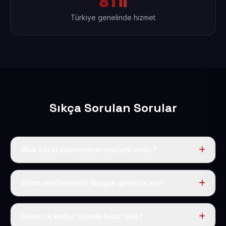
81 İl
Türkiye genelinde hizmet
Sıkça Sorulan Sorular
Web sitesi yaptırmanın maliyeti nedir?
Yıllık 50 USD + KDV ödersiniz; bu fiyata alan adı,
hosting, SSL ve temel SEO dahildir.
Sitem telefonlarda düzgün görünür mü?
Evet, hazırladığımız her site responsive yapıdadır ve
tüm cihazlara uyum sağlar.
Sitem ne kadar sürede hazır olur?