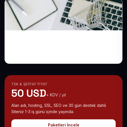
Birkaç Ürünle Online Satışa Geçmenin
Pratik Yolu
TEK & ŞEFFAF FIYAT
50 USD
+ KDV / yıl
Alan adı, hosting, SSL, SEO ve 30 gün destek dahil.
Siteniz 1-3 iş günü içinde yayında.
Paketleri İncele