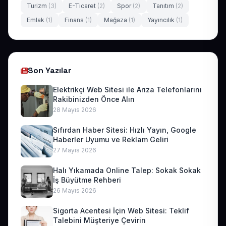
Turizm
(3)
E-Ticaret
(2)
Spor
(2)
Tanıtım
(2)
Emlak
(1)
Finans
(1)
Mağaza
(1)
Yayıncılık
(1)
Son Yazılar
Elektrikçi Web Sitesi ile Arıza Telefonlarını
Rakibinizden Önce Alın
28 Mayıs 2026
Sıfırdan Haber Sitesi: Hızlı Yayın, Google
Haberler Uyumu ve Reklam Geliri
27 Mayıs 2026
Halı Yıkamada Online Talep: Sokak Sokak
İş Büyütme Rehberi
26 Mayıs 2026
Sigorta Acentesi İçin Web Sitesi: Teklif
Talebini Müşteriye Çevirin