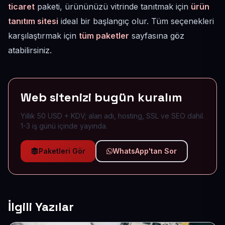
ticaret
paketi, ürününüzü vitrinde tanıtmak için
ürün
tanıtım sitesi
ideal bir başlangıç olur. Tüm seçenekleri
karşılaştırmak için
tüm paketler
sayfasına göz
atabilirsiniz.
Web sitenizi bugün kuralım
Yıllık 50 USD + KDV; alan adı, hosting, SSL ve SEO dahil.
1-3 iş günü içinde yayında.
Paketleri Gör
WhatsApp'tan Sor
İlgili Yazılar