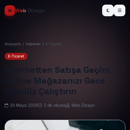
Web
Dizayn
Anasayfa
/
Haberler
/
E-Ticaret
E-Ticaret
İnternetten Satışa Geçin:
Online Mağazanızı Gece
Gündüz Çalıştırın
29 Mayıs 2026
2 dk okuma
Web Dizayn