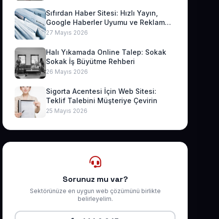
Sıfırdan Haber Sitesi: Hızlı Yayın,
Google Haberler Uyumu ve Reklam
Geliri
27 Mayıs 2026
Halı Yıkamada Online Talep: Sokak
Sokak İş Büyütme Rehberi
26 Mayıs 2026
Sigorta Acentesi İçin Web Sitesi:
Teklif Talebini Müşteriye Çevirin
25 Mayıs 2026
Sorunuz mu var?
Sektörünüze en uygun web çözümünü birlikte
belirleyelim.