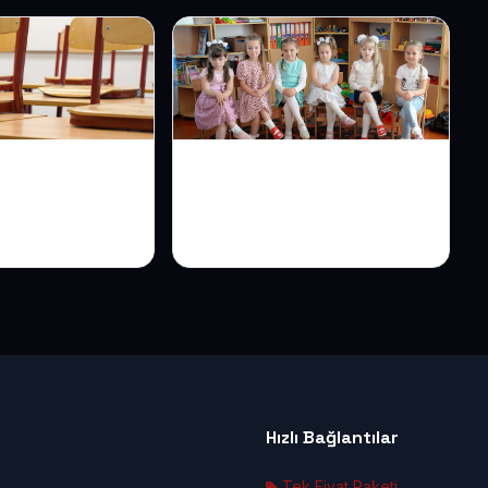
Web Sitesi ile
Anaokulu Web Sitesiyle
klındaki
Velilerin Güvenini Daha
k Bakışta
İlk Tıklamada Kazanın
Hızlı Bağlantılar
Tek Fiyat Paketi