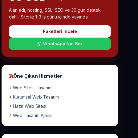
Alan adı, hosting, SSL, SEO ve 30 gün destek
dahil. Siteniz 1-3 iş günü içinde yayında.
Paketleri İncele
WhatsApp'tan Sor
Öne Çıkan Hizmetler
Web Sitesi Tasarımı
Kurumsal Web Tasarım
Hazır Web Sitesi
Web Tasarım Ajansı