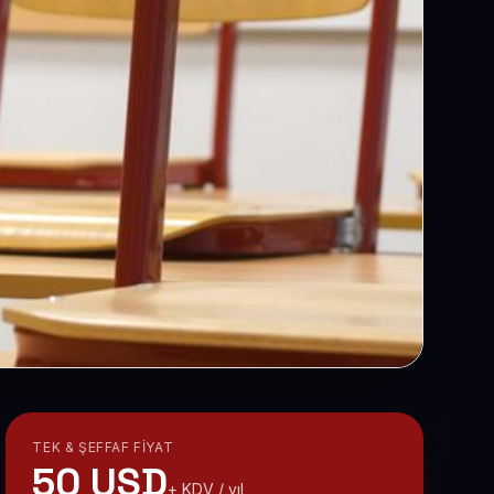
TEK & ŞEFFAF FIYAT
50 USD
+ KDV / yıl