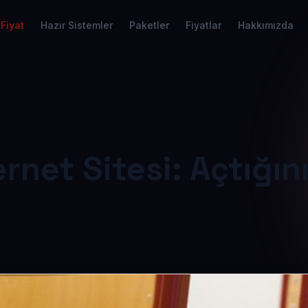
Fiyat
Hazır Sistemler
Paketler
Fiyatlar
Hakkımızda
rnet Sitesi: Açtığını