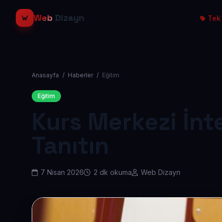
Web
Dizayn
Tek 
Anasayfa
/
Haberler
/
Eğitim
Eğitim
Kurs Merkezi İnte
Tanıtın
7 Nisan 2026
2 dk okuma
Web Dizayn