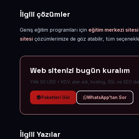
İlgili çözümler
Geniş eğitim programları için
eğitim merkezi sitesi
sitesi
çözümlerimize de göz atabilir, tüm seçenekle
Web sitenizi bugün kuralım
Yıllık 50 USD + KDV; alan adı, hosting, SSL ve SEO dah
Paketleri Gör
WhatsApp'tan Sor
İlgili Yazılar