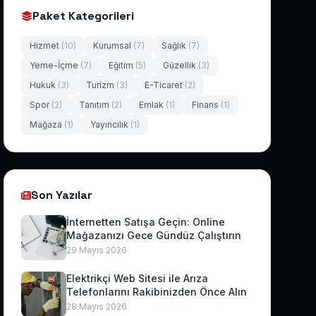
Paket Kategorileri
Hizmet
(10)
Kurumsal
(7)
Sağlık
(7)
Yeme-İçme
(7)
Eğitim
(5)
Güzellik
(3)
Hukuk
(3)
Turizm
(3)
E-Ticaret
(2)
Spor
(2)
Tanıtım
(2)
Emlak
(1)
Finans
(1)
Mağaza
(1)
Yayıncılık
(1)
Son Yazılar
İnternetten Satışa Geçin: Online
Mağazanızı Gece Gündüz Çalıştırın
29 Mayıs 2026
Elektrikçi Web Sitesi ile Arıza
Telefonlarını Rakibinizden Önce Alın
28 Mayıs 2026