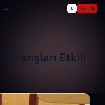
Teklif Al
İletişim
z Branşları Etkili