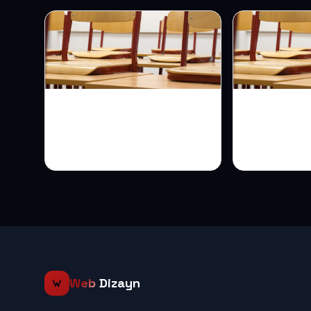
Sürücü Kursu İnternet
Özel Okul 
Sitesi: Online
Velilerin A
Başvuruyla Kayıt
Soruları İl
Sayısını Yükseltin
Yanıtlayın
Web
Dizayn