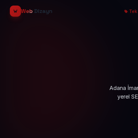
Web
Dizayn
Tek 
Adana İmam
yerel S