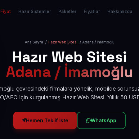
Fiyat
Hazır Sistemler
Paketler
Fiyatlar
Hakkımızda
Ana Sayfa
/
Hazır Web Sitesi
/
Adana / İmamoğlu
Hazır Web Sitesi
Adana / İmamoğlu
oğlu çevresindeki firmalara yönelik, mobilde sorunsuz
EO/AEO için kurgulanmış Hazır Web Sitesi. Yıllık 50 US
Hemen Teklif İste
WhatsApp