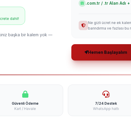
.com.tr / .tr Alan Adı
ücrete dahil!
Ne gizli ücret ne ek kale
barındırma ve fazlası bu 
niz başka bir kalem yok —
Hemen Başlayalım
Güvenli Ödeme
7/24 Destek
Kart / Havale
WhatsApp hattı