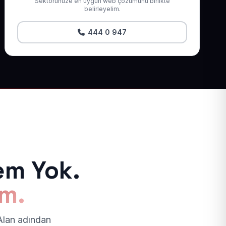
Sektörünüze en uygun web çözümünü birlikte
belirleyelim.
444 0 947
em Yok.
ım.
 Alan adından