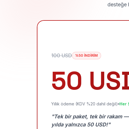
desteğe h
100 USD
%50 İNDİRİM
50 US
Yıllık ödeme (KDV %20 dahil değil)
Her 
"Tek bir paket, tek bir rakam —
yılda yalnızca 50 USD!"