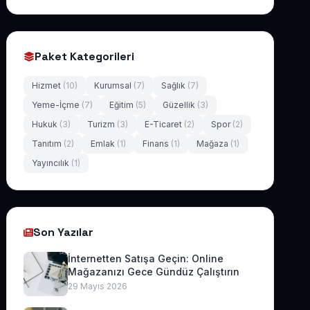
Paket Kategorileri
Hizmet
(10)
Kurumsal
(7)
Sağlık
(7)
Yeme-İçme
(7)
Eğitim
(5)
Güzellik
(3)
Hukuk
(3)
Turizm
(3)
E-Ticaret
(2)
Spor
(2)
Tanıtım
(2)
Emlak
(1)
Finans
(1)
Mağaza
(1)
Yayıncılık
(1)
Son Yazılar
İnternetten Satışa Geçin: Online
Mağazanızı Gece Gündüz Çalıştırın
29 Mayıs 2026