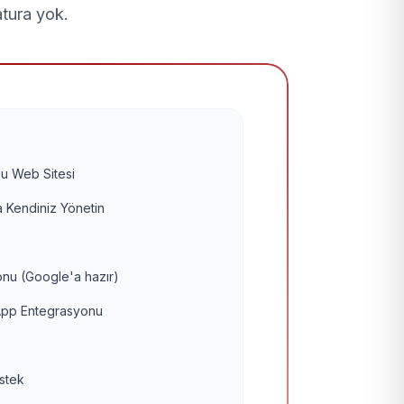
atura yok.
u Web Sitesi
 Kendiniz Yönetin
nu (Google'a hazır)
pp Entegrasyonu
estek