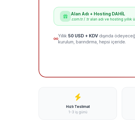
Alan Adı + Hosting DAHİL
.com.tr / .tr alan adı ve hosting yıllık 
Yıllık
50 USD + KDV
dışında ödeyeceği
kurulum, barındırma, hepsi içeride.
Hızlı Teslimat
1-3 iş günü