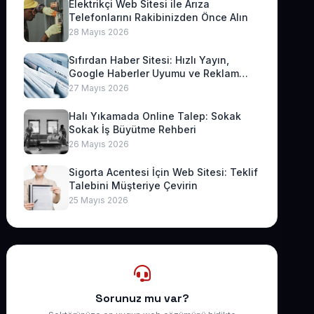
Elektrikçi Web Sitesi ile Arıza
Telefonlarını Rakibinizden Önce Alın
28 Mayıs 2026
Sıfırdan Haber Sitesi: Hızlı Yayın,
Google Haberler Uyumu ve Reklam
Geliri
27 Mayıs 2026
Halı Yıkamada Online Talep: Sokak
Sokak İş Büyütme Rehberi
26 Mayıs 2026
Sigorta Acentesi İçin Web Sitesi: Teklif
Talebini Müşteriye Çevirin
25 Mayıs 2026
Sorunuz mu var?