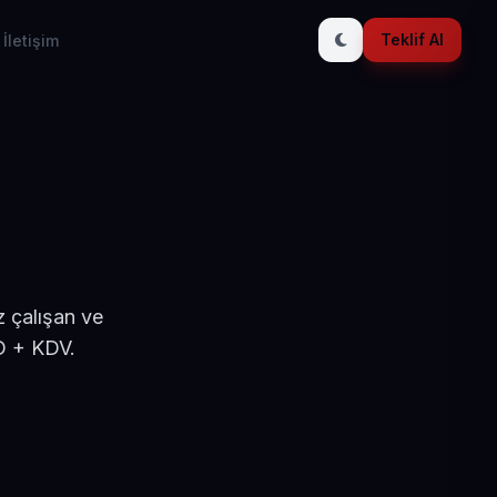
Teklif Al
İletişim
 çalışan ve
D + KDV.