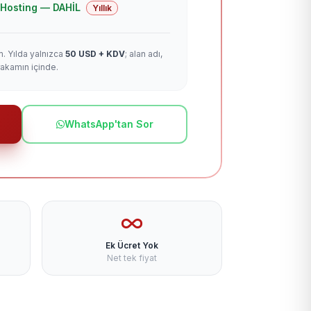
 + Hosting — DAHİL
Yıllık
m. Yılda yalnızca
50 USD + KDV
; alan adı,
rakamın içinde.
WhatsApp'tan Sor
Ek Ücret Yok
Net tek fiyat