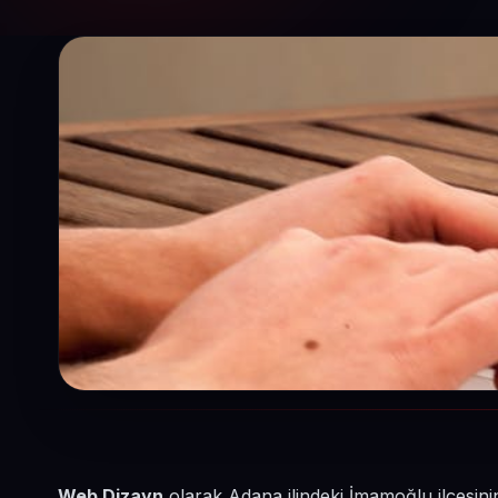
Web Dizayn
olarak Adana ilindeki İmamoğlu ilçesini