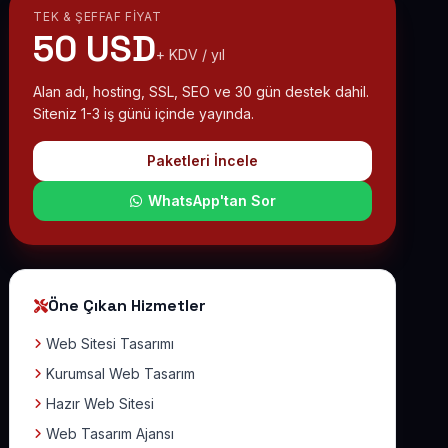
TEK & ŞEFFAF FIYAT
50 USD
+ KDV / yıl
Alan adı, hosting, SSL, SEO ve 30 gün destek dahil.
Siteniz 1-3 iş günü içinde yayında.
Paketleri İncele
WhatsApp'tan Sor
Öne Çıkan Hizmetler
Web Sitesi Tasarımı
Kurumsal Web Tasarım
Hazır Web Sitesi
Web Tasarım Ajansı