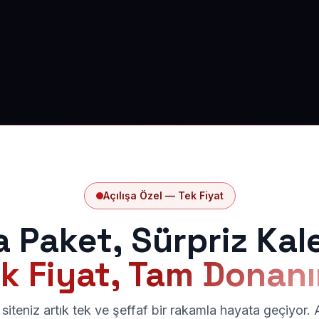
Açılışa Özel — Tek Fiyat
a Paket, Sürpriz Kal
k Fiyat, Tam Donan
siteniz artık tek ve şeffaf bir rakamla hayata geçiyor.