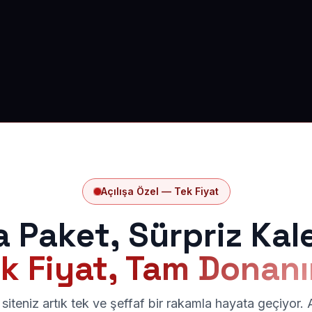
Açılışa Özel — Tek Fiyat
a Paket, Sürpriz Kal
k Fiyat, Tam Donan
siteniz artık tek ve şeffaf bir rakamla hayata geçiyor.