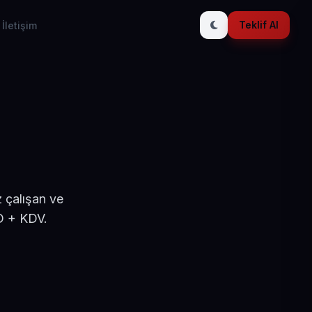
Teklif Al
İletişim
 çalışan ve
D + KDV.