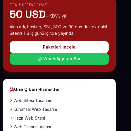
TEK & ŞEFFAF FIYAT
50 USD
+ KDV / yıl
Alan adı, hosting, SSL, SEO ve 30 gün destek dahil.
Siteniz 1-3 iş günü içinde yayında.
Paketleri İncele
WhatsApp'tan Sor
Öne Çıkan Hizmetler
Web Sitesi Tasarımı
Kurumsal Web Tasarım
Hazır Web Sitesi
Web Tasarım Ajansı