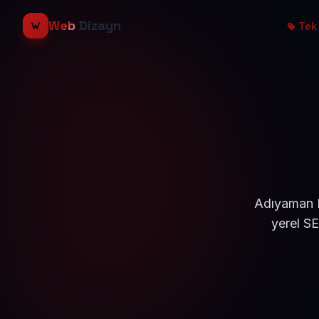
Web
Dizayn
Tek 
Adıyaman K
yerel S