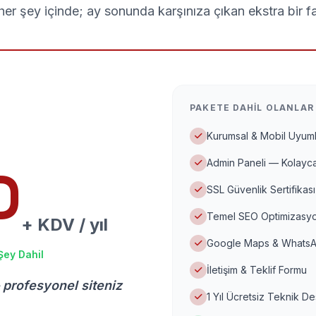
er şey içinde; ay sonunda karşınıza çıkan ekstra bir f
PAKETE DAHIL OLANLAR
Kurumsal & Mobil Uyuml
Admin Paneli — Kolayca
D
SSL Güvenlik Sertifikası
Temel SEO Optimizasyo
+ KDV / yıl
Google Maps & WhatsA
Şey Dahil
İletişim & Teklif Formu
 profesyonel siteniz
1 Yıl Ücretsiz Teknik D