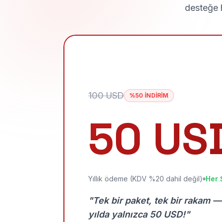
desteğe h
100 USD
%50 İNDİRİM
50 US
Yıllık ödeme (KDV %20 dahil değil)
Her 
"Tek bir paket, tek bir rakam —
yılda yalnızca 50 USD!"