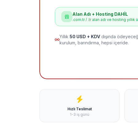
Alan Adı + Hosting DAHİL
.com.tr / .tr alan adı ve hosting yıllık 
Yıllık
50 USD + KDV
dışında ödeyeceği
kurulum, barındırma, hepsi içeride.
Hızlı Teslimat
1-3 iş günü