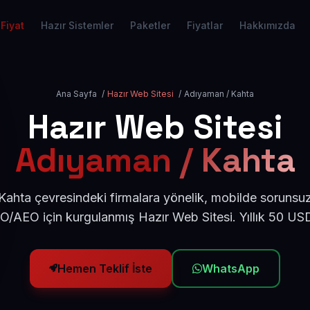
Fiyat
Hazır Sistemler
Paketler
Fiyatlar
Hakkımızda
Ana Sayfa
/
Hazır Web Sitesi
/
Adıyaman / Kahta
Hazır Web Sitesi
Adıyaman / Kahta
ahta çevresindeki firmalara yönelik, mobilde sorunsuz
EO/AEO için kurgulanmış Hazır Web Sitesi. Yıllık 50 US
Hemen Teklif İste
WhatsApp