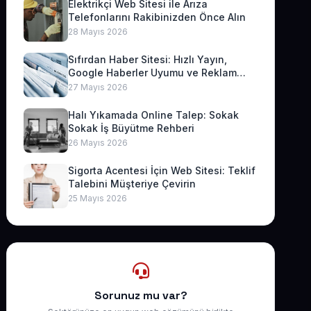
Elektrikçi Web Sitesi ile Arıza
Telefonlarını Rakibinizden Önce Alın
28 Mayıs 2026
Sıfırdan Haber Sitesi: Hızlı Yayın,
Google Haberler Uyumu ve Reklam
Geliri
27 Mayıs 2026
Halı Yıkamada Online Talep: Sokak
Sokak İş Büyütme Rehberi
26 Mayıs 2026
Sigorta Acentesi İçin Web Sitesi: Teklif
Talebini Müşteriye Çevirin
25 Mayıs 2026
Sorunuz mu var?