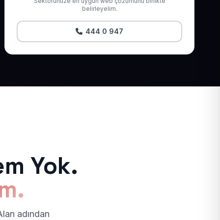
Sektörünüze en uygun web çözümünü birlikte
belirleyelim.
444 0 947
em Yok.
ım.
 Alan adından