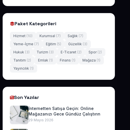
Paket Kategorileri
Hizmet
(10)
Kurumsal
(7)
Sağlık
(7)
Yeme-İçme
(7)
Eğitim
(5)
Güzellik
(3)
Hukuk
(3)
Turizm
(3)
E-Ticaret
(2)
Spor
(2)
Tanıtım
(2)
Emlak
(1)
Finans
(1)
Mağaza
(1)
Yayıncılık
(1)
Son Yazılar
İnternetten Satışa Geçin: Online
Mağazanızı Gece Gündüz Çalıştırın
29 Mayıs 2026