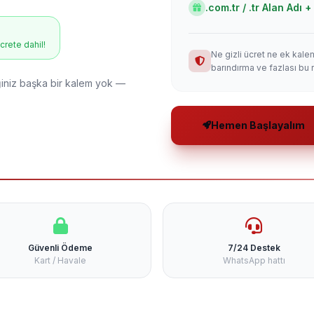
.com.tr / .tr Alan Adı
ücrete dahil!
Ne gizli ücret ne ek kale
barındırma ve fazlası bu 
niz başka bir kalem yok —
Hemen Başlayalım
Güvenli Ödeme
7/24 Destek
Kart / Havale
WhatsApp hattı