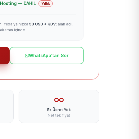
 + Hosting — DAHİL
Yıllık
m. Yılda yalnızca
50 USD + KDV
; alan adı,
rakamın içinde.
WhatsApp'tan Sor
Ek Ücret Yok
Net tek fiyat