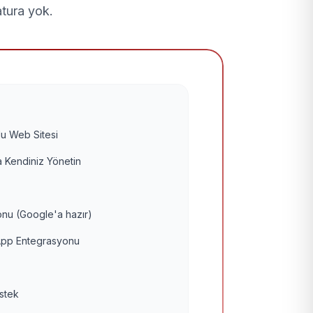
atura yok.
u Web Sitesi
 Kendiniz Yönetin
nu (Google'a hazır)
pp Entegrasyonu
estek