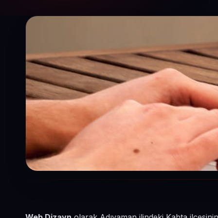
Web Dizayn
olarak Adıyaman ilindeki Kahta ilçesini