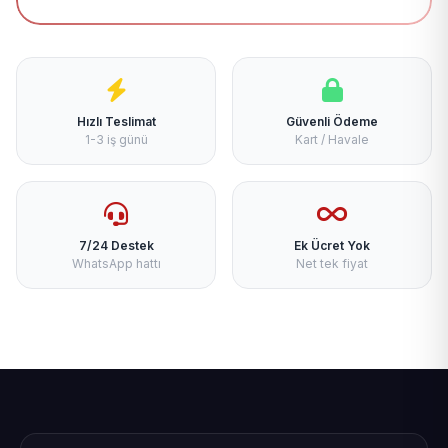
Hızlı Teslimat
Güvenli Ödeme
1-3 iş günü
Kart / Havale
7/24 Destek
Ek Ücret Yok
WhatsApp hattı
Net tek fiyat