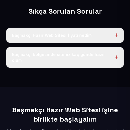
Sıkça Sorulan Sorular
Başmakçı Hazır Web Sitesi fiyatı nedir?
Tek fiyat uygulanır: yıllık 50 USD + KDV. Bu bedele alan
adı, hosting, SSL ve temel SEO da dahildir.
Başmakçı bölgesinde siteniz kaç günde hazır
olur?
İçerikleriniz elimize geçtikten sonra siteniz 1-3 iş günü
içerisinde yayına alınır.
Başmakçı Hazır Web Sitesi işine
birlikte başlayalım