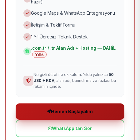
hazır)
Google Maps & WhatsApp Entegrasyonu
İletişim & Teklif Formu
1 Yıl Ücretsiz Teknik Destek
.com.tr / .tr Alan Adı + Hosting — DAHİL
Yıllık
Ne gizli ücret ne ek kalem. Yılda yalnızca
50
USD + KDV
; alan adı, barındırma ve fazlası bu
rakamın içinde.
Hemen Başlayalım
WhatsApp'tan Sor