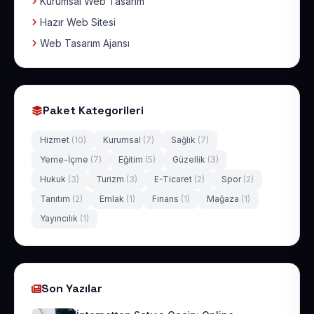
Kurumsal Web Tasarım
Hazır Web Sitesi
Web Tasarım Ajansı
Paket Kategorileri
Hizmet
(10)
Kurumsal
(7)
Sağlık
(7)
Yeme-İçme
(7)
Eğitim
(5)
Güzellik
(3)
Hukuk
(3)
Turizm
(3)
E-Ticaret
(2)
Spor
(2)
Tanıtım
(2)
Emlak
(1)
Finans
(1)
Mağaza
(1)
Yayıncılık
(1)
Son Yazılar