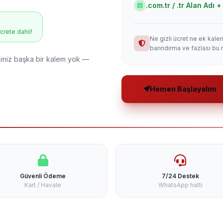
.com.tr / .tr Alan Adı
ücrete dahil!
Ne gizli ücret ne ek kale
barındırma ve fazlası bu 
niz başka bir kalem yok —
Hemen Başlayalım
Güvenli Ödeme
7/24 Destek
Kart / Havale
WhatsApp hattı