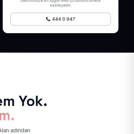
Sektörünüze en uygun web çözümünü birlikte
belirleyelim.
444 0 947
em Yok.
ım.
 Alan adından