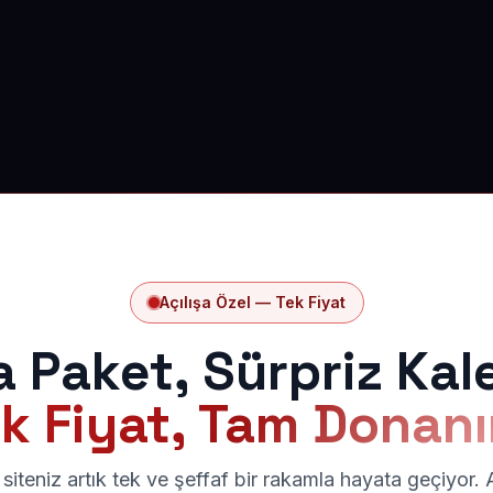
Açılışa Özel — Tek Fiyat
a Paket, Sürpriz Kal
k Fiyat, Tam Donan
siteniz artık tek ve şeffaf bir rakamla hayata geçiyor.