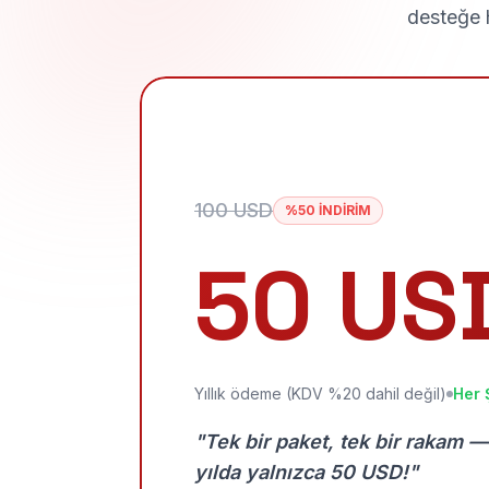
desteğe h
100 USD
%50 İNDİRİM
50 US
Yıllık ödeme (KDV %20 dahil değil)
Her 
"Tek bir paket, tek bir rakam —
yılda yalnızca 50 USD!"