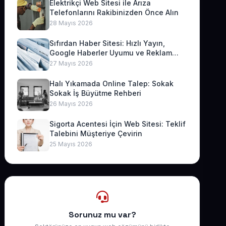
Elektrikçi Web Sitesi ile Arıza
Telefonlarını Rakibinizden Önce Alın
28 Mayıs 2026
Sıfırdan Haber Sitesi: Hızlı Yayın,
Google Haberler Uyumu ve Reklam
Geliri
27 Mayıs 2026
Halı Yıkamada Online Talep: Sokak
Sokak İş Büyütme Rehberi
26 Mayıs 2026
Sigorta Acentesi İçin Web Sitesi: Teklif
Talebini Müşteriye Çevirin
25 Mayıs 2026
Sorunuz mu var?