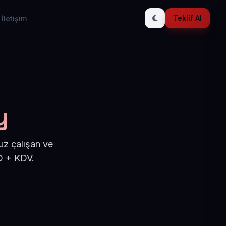
Teklif Al
İletişim
y
uz çalışan ve
D + KDV.