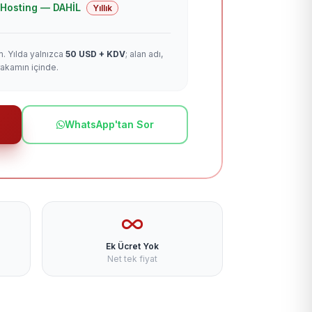
 + Hosting — DAHİL
Yıllık
m. Yılda yalnızca
50 USD + KDV
; alan adı,
rakamın içinde.
WhatsApp'tan Sor
Ek Ücret Yok
Net tek fiyat