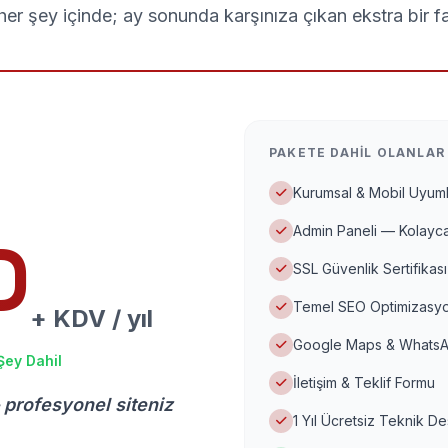
er şey içinde; ay sonunda karşınıza çıkan ekstra bir f
PAKETE DAHIL OLANLAR
Kurumsal & Mobil Uyuml
Admin Paneli — Kolayca
D
SSL Güvenlik Sertifikası
Temel SEO Optimizasyo
+ KDV / yıl
Google Maps & WhatsA
Şey Dahil
İletişim & Teklif Formu
 profesyonel siteniz
1 Yıl Ücretsiz Teknik D