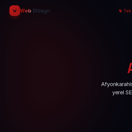
Web
Dizayn
Tek 
Afyonkarahis
yerel S