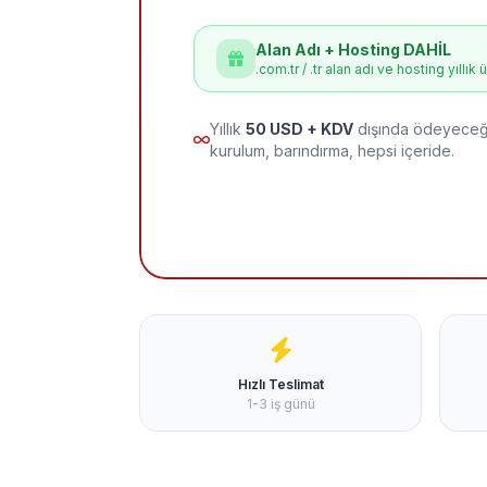
Alan Adı + Hosting DAHİL
.com.tr / .tr alan adı ve hosting yıllık 
Yıllık
50 USD + KDV
dışında ödeyeceği
kurulum, barındırma, hepsi içeride.
Hızlı Teslimat
1-3 iş günü