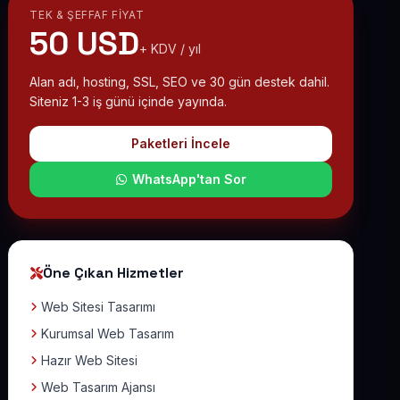
TEK & ŞEFFAF FIYAT
50 USD
+ KDV / yıl
Alan adı, hosting, SSL, SEO ve 30 gün destek dahil.
Siteniz 1-3 iş günü içinde yayında.
Paketleri İncele
WhatsApp'tan Sor
Öne Çıkan Hizmetler
Web Sitesi Tasarımı
Kurumsal Web Tasarım
Hazır Web Sitesi
Web Tasarım Ajansı