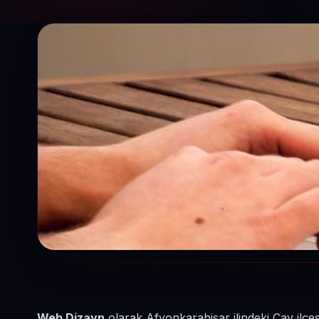
Web Dizayn
olarak Afyonkarahisar ilindeki Çay ilçe