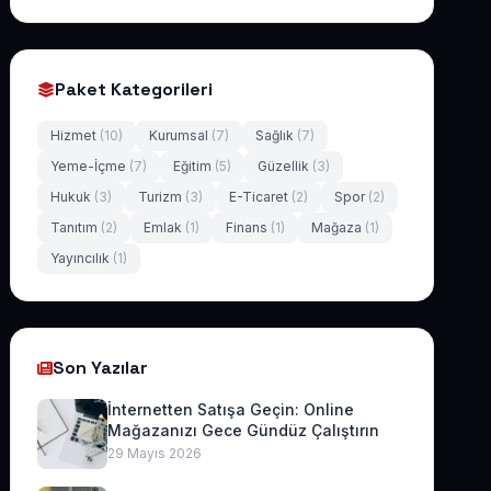
Paket Kategorileri
Hizmet
(10)
Kurumsal
(7)
Sağlık
(7)
Yeme-İçme
(7)
Eğitim
(5)
Güzellik
(3)
Hukuk
(3)
Turizm
(3)
E-Ticaret
(2)
Spor
(2)
Tanıtım
(2)
Emlak
(1)
Finans
(1)
Mağaza
(1)
Yayıncılık
(1)
Son Yazılar
İnternetten Satışa Geçin: Online
Mağazanızı Gece Gündüz Çalıştırın
29 Mayıs 2026