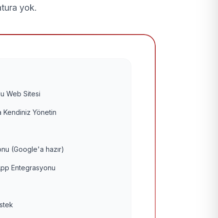
atura yok.
u Web Sitesi
 Kendiniz Yönetin
nu (Google'a hazır)
pp Entegrasyonu
estek