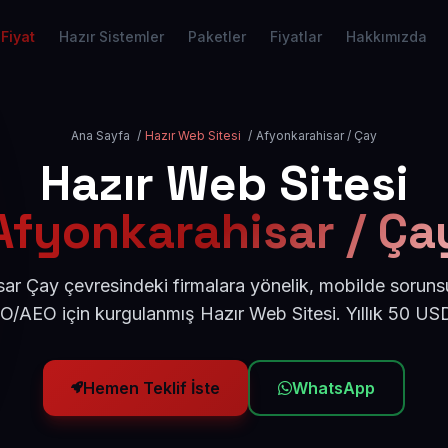
Fiyat
Hazır Sistemler
Paketler
Fiyatlar
Hakkımızda
Ana Sayfa
/
Hazır Web Sitesi
/
Afyonkarahisar / Çay
Hazır Web Sitesi
Afyonkarahisar / Ça
ar Çay çevresindeki firmalara yönelik, mobilde soruns
EO/AEO için kurgulanmış Hazır Web Sitesi. Yıllık 50 US
Hemen Teklif İste
WhatsApp