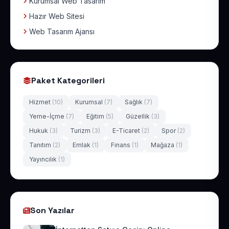
Kurumsal Web Tasarım
Hazır Web Sitesi
Web Tasarım Ajansı
Paket Kategorileri
Hizmet
(10)
Kurumsal
(7)
Sağlık
(7)
Yeme-İçme
(7)
Eğitim
(5)
Güzellik
(3)
Hukuk
(3)
Turizm
(3)
E-Ticaret
(2)
Spor
(2)
Tanıtım
(2)
Emlak
(1)
Finans
(1)
Mağaza
(1)
Yayıncılık
(1)
Son Yazılar