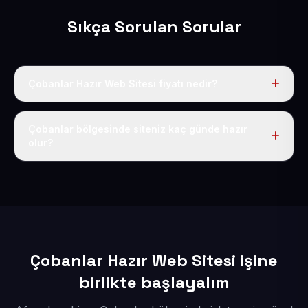
Sıkça Sorulan Sorular
Çobanlar Hazır Web Sitesi fiyatı nedir?
Tek fiyat uygulanır: yıllık 50 USD + KDV. Bu bedele alan
adı, hosting, SSL ve temel SEO da dahildir.
Çobanlar bölgesinde siteniz kaç günde hazır
olur?
İçerikleriniz elimize geçtikten sonra siteniz 1-3 iş günü
içerisinde yayına alınır.
Çobanlar Hazır Web Sitesi işine
birlikte başlayalım