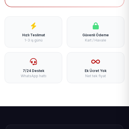
Hızlı Teslimat
Güvenli Ödeme
1-3 iş günü
Kart / Havale
7/24 Destek
Ek Ücret Yok
WhatsApp hattı
Net tek fiyat