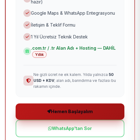
hazır)
Google Maps & WhatsApp Entegrasyonu
İletişim & Teklif Formu
1 Yıl Ücretsiz Teknik Destek
.com.tr / .tr Alan Adı + Hosting — DAHİL
Yıllık
Ne gizli ücret ne ek kalem. Yılda yalnızca
50
USD + KDV
; alan adı, barındırma ve fazlası bu
rakamın içinde.
Hemen Başlayalım
WhatsApp'tan Sor