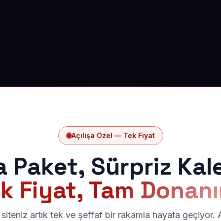
Açılışa Özel — Tek Fiyat
a Paket, Sürpriz Kal
k Fiyat, Tam Donan
siteniz artık tek ve şeffaf bir rakamla hayata geçiyor.