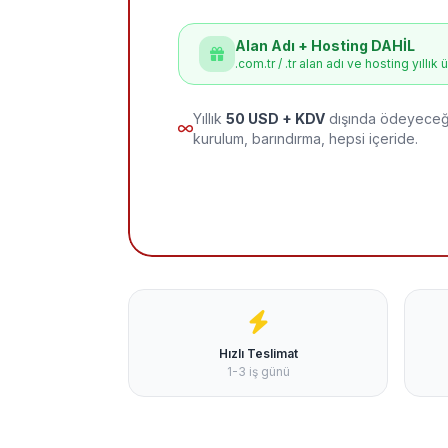
Alan Adı + Hosting DAHİL
.com.tr / .tr alan adı ve hosting yıllık 
Yıllık
50 USD + KDV
dışında ödeyeceği
kurulum, barındırma, hepsi içeride.
Hızlı Teslimat
1-3 iş günü