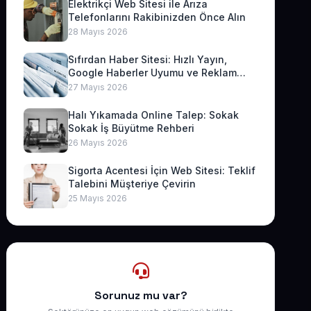
Elektrikçi Web Sitesi ile Arıza
Telefonlarını Rakibinizden Önce Alın
28 Mayıs 2026
Sıfırdan Haber Sitesi: Hızlı Yayın,
Google Haberler Uyumu ve Reklam
Geliri
27 Mayıs 2026
Halı Yıkamada Online Talep: Sokak
Sokak İş Büyütme Rehberi
26 Mayıs 2026
Sigorta Acentesi İçin Web Sitesi: Teklif
Talebini Müşteriye Çevirin
25 Mayıs 2026
Sorunuz mu var?