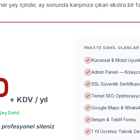
er şey içinde; ay sonunda karşınıza çıkan ekstra bir f
PAKETE DAHIL OLANLAR
Kurumsal & Mobil Uyuml
Admin Paneli — Kolayca
D
SSL Güvenlik Sertifikası
Temel SEO Optimizasyo
+ KDV / yıl
Google Maps & WhatsA
Şey Dahil
İletişim & Teklif Formu
 profesyonel siteniz
1 Yıl Ücretsiz Teknik D