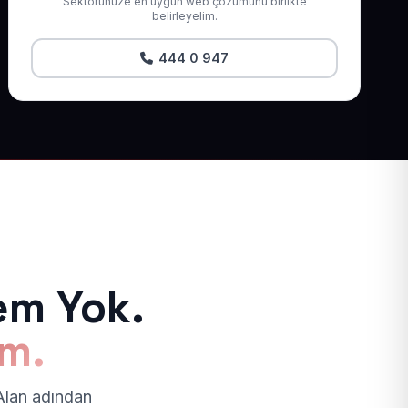
Sektörünüze en uygun web çözümünü birlikte
belirleyelim.
444 0 947
em Yok.
ım.
 Alan adından