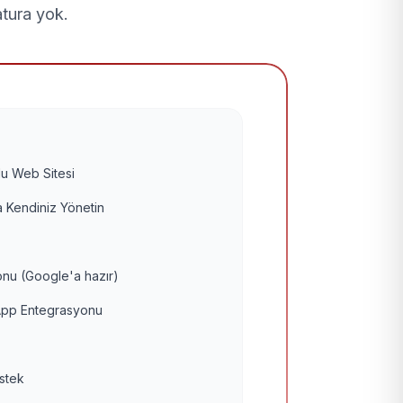
atura yok.
u Web Sitesi
 Kendiniz Yönetin
nu (Google'a hazır)
pp Entegrasyonu
estek