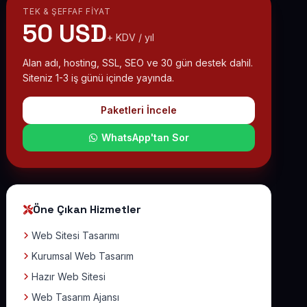
TEK & ŞEFFAF FIYAT
50 USD
+ KDV / yıl
Alan adı, hosting, SSL, SEO ve 30 gün destek dahil.
Siteniz 1-3 iş günü içinde yayında.
Paketleri İncele
WhatsApp'tan Sor
Öne Çıkan Hizmetler
Web Sitesi Tasarımı
Kurumsal Web Tasarım
Hazır Web Sitesi
Web Tasarım Ajansı