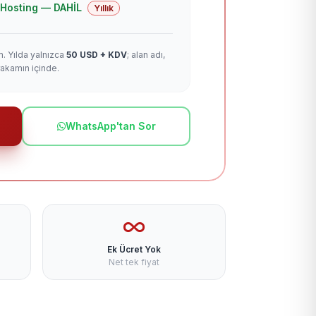
 + Hosting — DAHİL
Yıllık
m. Yılda yalnızca
50 USD + KDV
; alan adı,
rakamın içinde.
WhatsApp'tan Sor
Ek Ücret Yok
Net tek fiyat