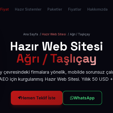
Fiyat
Hazır Sistemler
Paketler
Fiyatlar
Hakkımızda
Ana Sayfa
/
Hazır Web Sitesi
/
Ağrı / Taşlıçay
Hazır Web Sitesi
Ağrı / Taşlıçay
y çevresindeki firmalara yönelik, mobilde sorunsuz çal
EO için kurgulanmış Hazır Web Sitesi. Yıllık 50 USD 
Hemen Teklif İste
WhatsApp