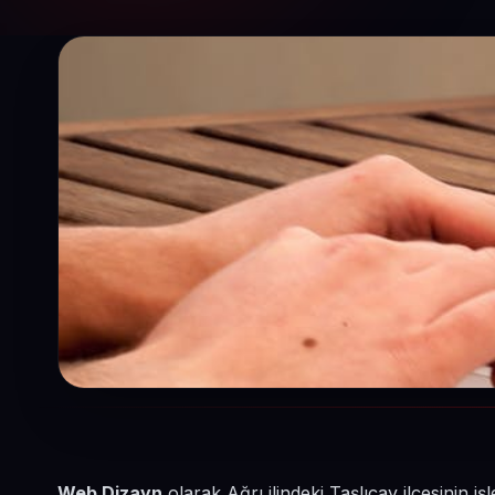
Web Dizayn
olarak Ağrı ilindeki Taşlıçay ilçesinin 