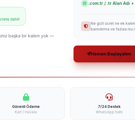
.com.tr / .tr Alan Adı
ücrete dahil!
Ne gizli ücret ne ek kale
barındırma ve fazlası bu 
niz başka bir kalem yok —
Hemen Başlayalım
Güvenli Ödeme
7/24 Destek
Kart / Havale
WhatsApp hattı