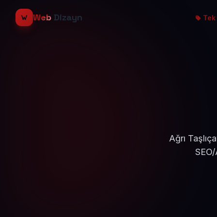
Web
Dizayn
Tek 
Ağrı Taşlıça
SEO/A