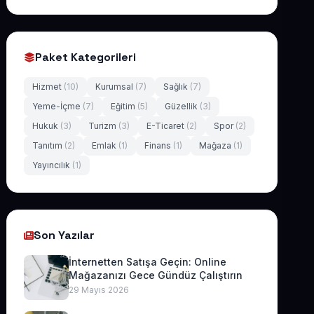
Paket Kategorileri
Hizmet
(10)
Kurumsal
(7)
Sağlık
(7)
Yeme-İçme
(7)
Eğitim
(5)
Güzellik
(3)
Hukuk
(3)
Turizm
(3)
E-Ticaret
(2)
Spor
(2)
Tanıtım
(2)
Emlak
(1)
Finans
(1)
Mağaza
(1)
Yayıncılık
(1)
Son Yazılar
İnternetten Satışa Geçin: Online
Mağazanızı Gece Gündüz Çalıştırın
29 Mayıs 2026