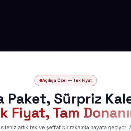
Açılışa Özel — Tek Fiyat
a Paket, Sürpriz Kal
k Fiyat, Tam Donan
siteniz artık tek ve şeffaf bir rakamla hayata geçiyor.