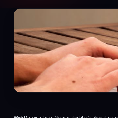
Web Dizayn
olarak Aksaray ilindeki Ortaköy ilçesini