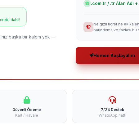
.com.tr / .tr Alan Adı
ücrete dahil!
Ne gizli ücret ne ek kale
barındırma ve fazlası bu 
niz başka bir kalem yok —
Hemen Başlayalım
Güvenli Ödeme
7/24 Destek
Kart / Havale
WhatsApp hattı