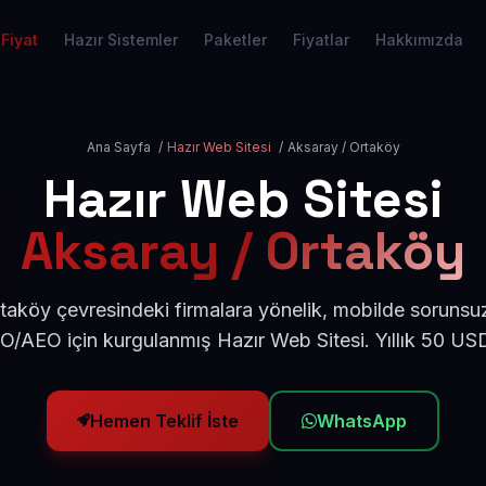
Fiyat
Hazır Sistemler
Paketler
Fiyatlar
Hakkımızda
Ana Sayfa
/
Hazır Web Sitesi
/
Aksaray / Ortaköy
Hazır Web Sitesi
Aksaray / Ortaköy
aköy çevresindeki firmalara yönelik, mobilde sorunsu
EO/AEO için kurgulanmış Hazır Web Sitesi. Yıllık 50 US
Hemen Teklif İste
WhatsApp