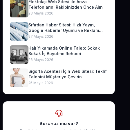
Elektrikçi Web Sitesi ile Arıza
Telefonlarını Rakibinizden Önce Alın
28 Mayıs 2026
Sıfırdan Haber Sitesi: Hızlı Yayın,
Google Haberler Uyumu ve Reklam
Geliri
27 Mayıs 2026
Halı Yıkamada Online Talep: Sokak
Sokak İş Büyütme Rehberi
26 Mayıs 2026
Sigorta Acentesi İçin Web Sitesi: Teklif
Talebini Müşteriye Çevirin
25 Mayıs 2026
Sorunuz mu var?