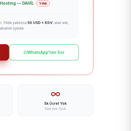
 + Hosting — DAHİL
Yıllık
m. Yılda yalnızca
50 USD + KDV
; alan adı,
rakamın içinde.
WhatsApp'tan Sor
Ek Ücret Yok
Net tek fiyat