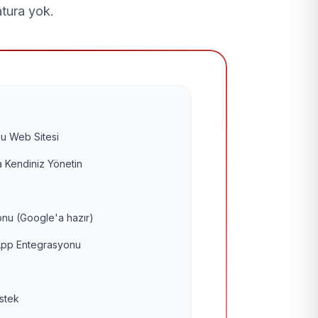
atura yok.
u Web Sitesi
 Kendiniz Yönetin
nu (Google'a hazır)
pp Entegrasyonu
estek