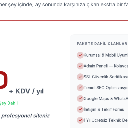
er şey içinde; ay sonunda karşınıza çıkan ekstra bir f
PAKETE DAHIL OLANLAR
Kurumsal & Mobil Uyuml
Admin Paneli — Kolayca
D
SSL Güvenlik Sertifikası
Temel SEO Optimizasyo
+ KDV / yıl
Google Maps & WhatsA
Şey Dahil
İletişim & Teklif Formu
 profesyonel siteniz
1 Yıl Ücretsiz Teknik D