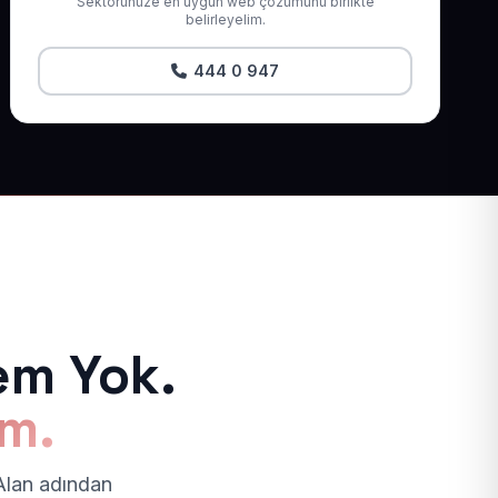
Sektörünüze en uygun web çözümünü birlikte
belirleyelim.
444 0 947
em Yok.
ım.
 Alan adından