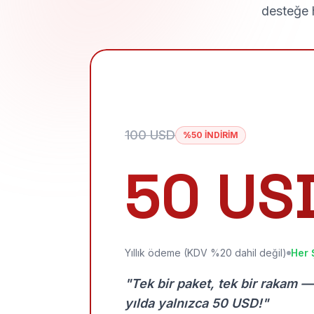
desteğe h
100 USD
%50 İNDİRİM
50 US
Yıllık ödeme (KDV %20 dahil değil)
Her 
"Tek bir paket, tek bir rakam —
yılda yalnızca 50 USD!"