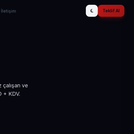
Teklif Al
İletişim
z çalışan ve
D + KDV.