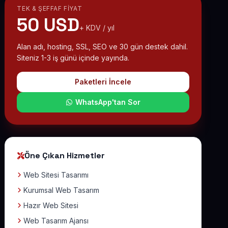
TEK & ŞEFFAF FIYAT
50 USD
+ KDV / yıl
Alan adı, hosting, SSL, SEO ve 30 gün destek dahil.
Siteniz 1-3 iş günü içinde yayında.
Paketleri İncele
WhatsApp'tan Sor
Öne Çıkan Hizmetler
Web Sitesi Tasarımı
Kurumsal Web Tasarım
Hazır Web Sitesi
Web Tasarım Ajansı