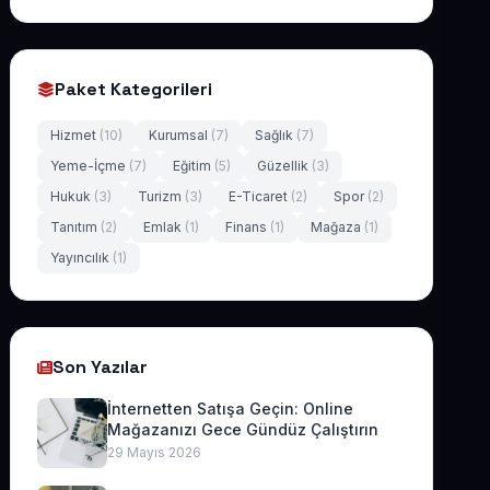
Paket Kategorileri
Hizmet
(10)
Kurumsal
(7)
Sağlık
(7)
Yeme-İçme
(7)
Eğitim
(5)
Güzellik
(3)
Hukuk
(3)
Turizm
(3)
E-Ticaret
(2)
Spor
(2)
Tanıtım
(2)
Emlak
(1)
Finans
(1)
Mağaza
(1)
Yayıncılık
(1)
Son Yazılar
İnternetten Satışa Geçin: Online
Mağazanızı Gece Gündüz Çalıştırın
29 Mayıs 2026