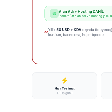
Alan Adı + Hosting DAHİL
.com.tr / .tr alan adı ve hosting yıllık 
Yıllık
50 USD + KDV
dışında ödeyeceği
kurulum, barındırma, hepsi içeride.
Hızlı Teslimat
1-3 iş günü