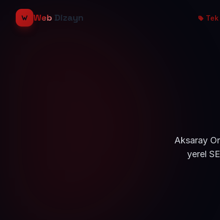
Web
Dizayn
Tek 
Aksaray Ort
yerel S