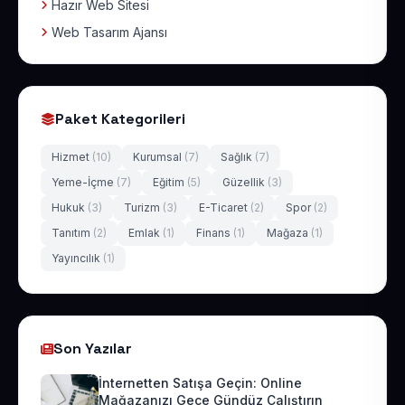
Hazır Web Sitesi
Web Tasarım Ajansı
Paket Kategorileri
Hizmet
(10)
Kurumsal
(7)
Sağlık
(7)
Yeme-İçme
(7)
Eğitim
(5)
Güzellik
(3)
Hukuk
(3)
Turizm
(3)
E-Ticaret
(2)
Spor
(2)
Tanıtım
(2)
Emlak
(1)
Finans
(1)
Mağaza
(1)
Yayıncılık
(1)
Son Yazılar
İnternetten Satışa Geçin: Online
Mağazanızı Gece Gündüz Çalıştırın