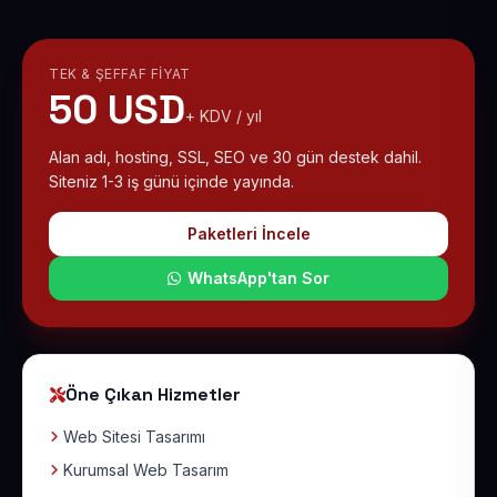
TEK & ŞEFFAF FIYAT
50 USD
+ KDV / yıl
Alan adı, hosting, SSL, SEO ve 30 gün destek dahil.
Siteniz 1-3 iş günü içinde yayında.
Paketleri İncele
WhatsApp'tan Sor
Öne Çıkan Hizmetler
Web Sitesi Tasarımı
Kurumsal Web Tasarım