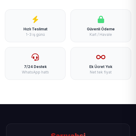
Hızlı Teslimat
Güvenli Ödeme
1-3 iş günü
Kart / Havale
7/24 Destek
Ek Ücret Yok
WhatsApp hattı
Net tek fiyat
Sarıyahşi