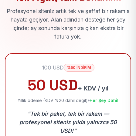
Profesyonel siteniz artık tek ve şeffaf bir rakamla
hayata geçiyor. Alan adından desteğe her şey
içinde; ay sonunda karşınıza çıkan ekstra bir
fatura yok.
100 USD
%50 İNDİRİM
50 USD
+ KDV / yıl
Yıllık ödeme (KDV %20 dahil değil)
Her Şey Dahil
"Tek bir paket, tek bir rakam —
profesyonel siteniz yılda yalnızca 50
USD!"