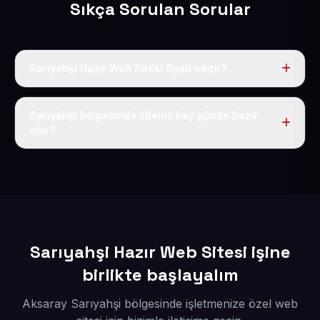
Sıkça Sorulan Sorular
Sarıyahşi Hazır Web Sitesi fiyatı nedir?
Tek fiyat uygulanır: yıllık 50 USD + KDV. Bu bedele alan
adı, hosting, SSL ve temel SEO da dahildir.
Sarıyahşi bölgesinde siteniz kaç günde hazır
olur?
İçerikleriniz elimize geçtikten sonra siteniz 1-3 iş günü
içerisinde yayına alınır.
Sarıyahşi Hazır Web Sitesi işine
birlikte başlayalım
Aksaray Sarıyahşi bölgesinde işletmenize özel web