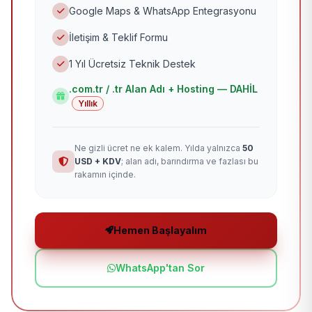
Google Maps & WhatsApp Entegrasyonu
İletişim & Teklif Formu
1 Yıl Ücretsiz Teknik Destek
.com.tr / .tr Alan Adı + Hosting — DAHİL
Yıllık
Ne gizli ücret ne ek kalem. Yılda yalnızca
50
USD + KDV
; alan adı, barındırma ve fazlası bu
rakamın içinde.
Hemen Başlayalım
WhatsApp'tan Sor