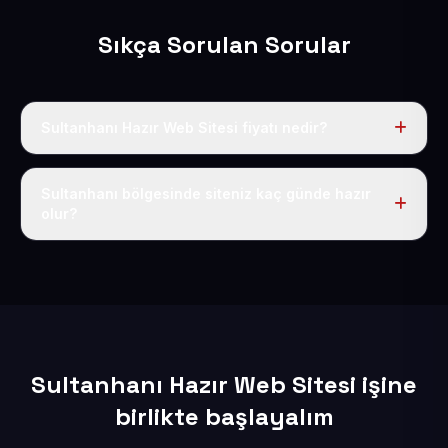
Sıkça Sorulan Sorular
Sultanhanı Hazır Web Sitesi fiyatı nedir?
Tek fiyat uygulanır: yıllık 50 USD + KDV. Bu bedele alan
adı, hosting, SSL ve temel SEO da dahildir.
Sultanhanı bölgesinde siteniz kaç günde hazır
olur?
İçerikleriniz elimize geçtikten sonra siteniz 1-3 iş günü
içerisinde yayına alınır.
Sultanhanı Hazır Web Sitesi işine
birlikte başlayalım