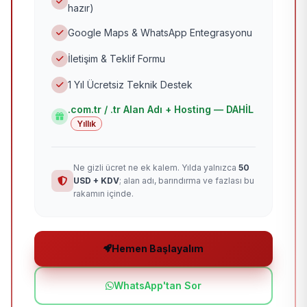
hazır)
Google Maps & WhatsApp Entegrasyonu
İletişim & Teklif Formu
1 Yıl Ücretsiz Teknik Destek
.com.tr / .tr Alan Adı + Hosting — DAHİL
Yıllık
Ne gizli ücret ne ek kalem. Yılda yalnızca
50
USD + KDV
; alan adı, barındırma ve fazlası bu
rakamın içinde.
Hemen Başlayalım
WhatsApp'tan Sor