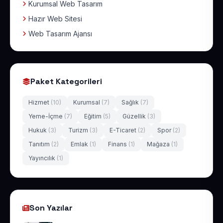
Kurumsal Web Tasarım
Hazır Web Sitesi
Web Tasarım Ajansı
Paket Kategorileri
Hizmet
(10)
Kurumsal
(7)
Sağlık
(7)
Yeme-İçme
(7)
Eğitim
(5)
Güzellik
(3)
Hukuk
(3)
Turizm
(3)
E-Ticaret
(2)
Spor
(2)
Tanıtım
(2)
Emlak
(1)
Finans
(1)
Mağaza
(1)
Yayıncılık
(1)
Son Yazılar