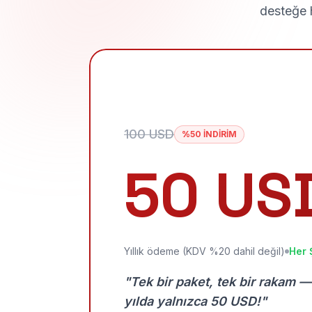
desteğe h
100 USD
%50 İNDİRİM
50 US
Yıllık ödeme (KDV %20 dahil değil)
Her 
"Tek bir paket, tek bir rakam —
yılda yalnızca 50 USD!"