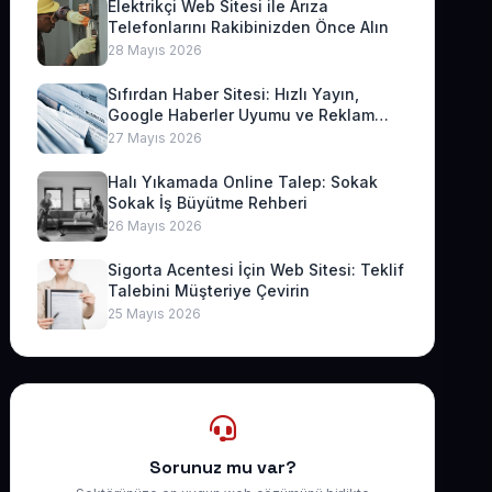
Elektrikçi Web Sitesi ile Arıza
Telefonlarını Rakibinizden Önce Alın
28 Mayıs 2026
Sıfırdan Haber Sitesi: Hızlı Yayın,
Google Haberler Uyumu ve Reklam
Geliri
27 Mayıs 2026
Halı Yıkamada Online Talep: Sokak
Sokak İş Büyütme Rehberi
26 Mayıs 2026
Sigorta Acentesi İçin Web Sitesi: Teklif
Talebini Müşteriye Çevirin
25 Mayıs 2026
Sorunuz mu var?