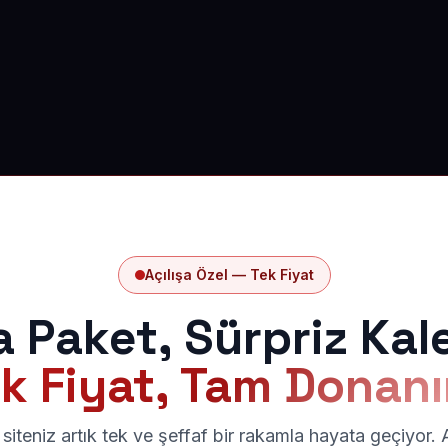
Açılışa Özel — Tek Fiyat
a Paket, Sürpriz Kal
k Fiyat, Tam Donan
siteniz artık tek ve şeffaf bir rakamla hayata geçiyor.