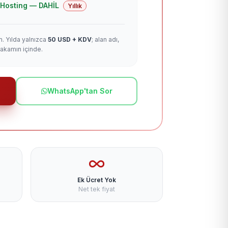
 + Hosting — DAHİL
Yıllık
m. Yılda yalnızca
50 USD + KDV
; alan adı,
rakamın içinde.
WhatsApp'tan Sor
Ek Ücret Yok
Net tek fiyat