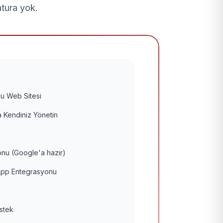
atura yok.
u Web Sitesi
 Kendiniz Yönetin
nu (Google'a hazır)
pp Entegrasyonu
estek