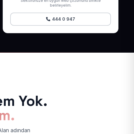
Sektörünüze en uygun web çözümünü birlikte
belirleyelim.
444 0 947
em Yok.
ım.
 Alan adından