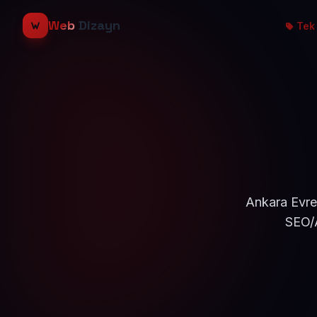
Web
Dizayn
Tek 
Ankara Evren
SEO/A