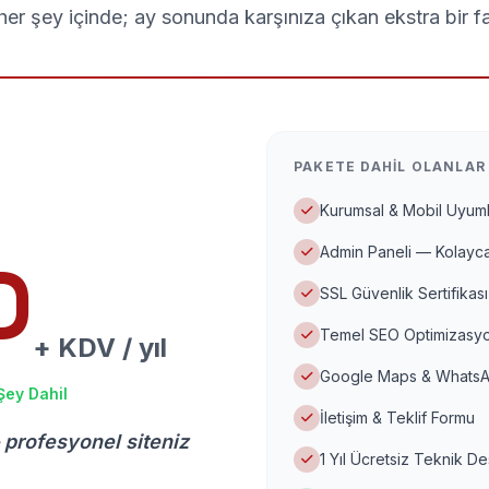
er şey içinde; ay sonunda karşınıza çıkan ekstra bir f
PAKETE DAHIL OLANLAR
Kurumsal & Mobil Uyuml
Admin Paneli — Kolayca
D
SSL Güvenlik Sertifikası
Temel SEO Optimizasyo
+ KDV / yıl
Google Maps & WhatsA
Şey Dahil
İletişim & Teklif Formu
 profesyonel siteniz
1 Yıl Ücretsiz Teknik D