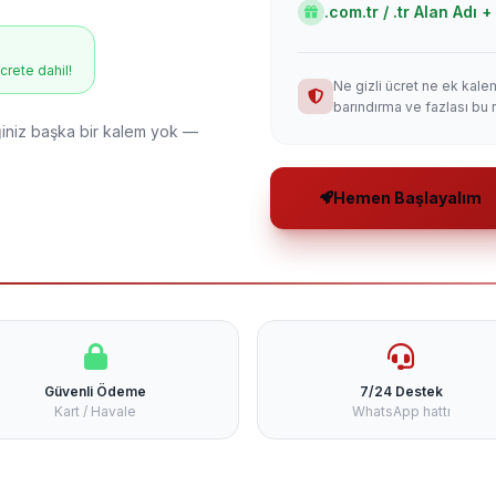
.com.tr / .tr Alan Adı
ücrete dahil!
Ne gizli ücret ne ek kale
barındırma ve fazlası bu 
niz başka bir kalem yok —
Hemen Başlayalım
Güvenli Ödeme
7/24 Destek
Kart / Havale
WhatsApp hattı