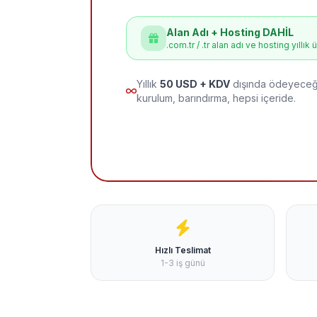
Alan Adı + Hosting DAHİL
.com.tr / .tr alan adı ve hosting yıllık 
Yıllık
50 USD + KDV
dışında ödeyeceği
kurulum, barındırma, hepsi içeride.
Hızlı Teslimat
1-3 iş günü