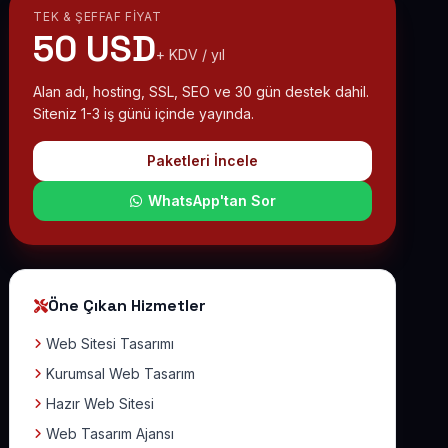
TEK & ŞEFFAF FIYAT
50 USD
+ KDV / yıl
Alan adı, hosting, SSL, SEO ve 30 gün destek dahil.
Siteniz 1-3 iş günü içinde yayında.
Paketleri İncele
WhatsApp'tan Sor
Öne Çıkan Hizmetler
Web Sitesi Tasarımı
Kurumsal Web Tasarım
Hazır Web Sitesi
Web Tasarım Ajansı