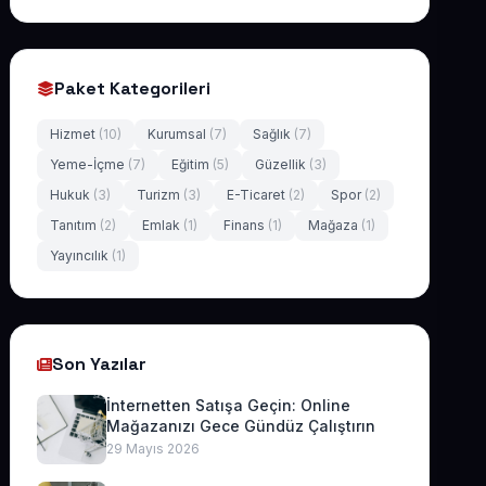
Paket Kategorileri
Hizmet
(10)
Kurumsal
(7)
Sağlık
(7)
Yeme-İçme
(7)
Eğitim
(5)
Güzellik
(3)
Hukuk
(3)
Turizm
(3)
E-Ticaret
(2)
Spor
(2)
Tanıtım
(2)
Emlak
(1)
Finans
(1)
Mağaza
(1)
Yayıncılık
(1)
Son Yazılar
İnternetten Satışa Geçin: Online
Mağazanızı Gece Gündüz Çalıştırın
29 Mayıs 2026