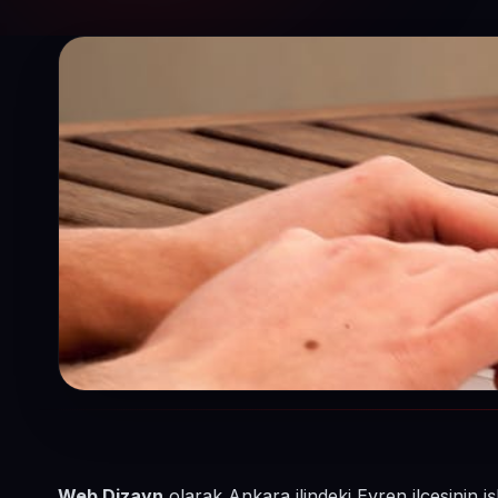
Web Dizayn
olarak Ankara ilindeki Evren ilçesinin i