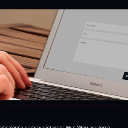
şletmelerine profesyonel Hazır Web Sitesi veriyoruz.