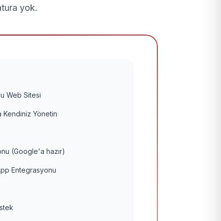
atura yok.
u Web Sitesi
 Kendiniz Yönetin
nu (Google'a hazır)
pp Entegrasyonu
estek