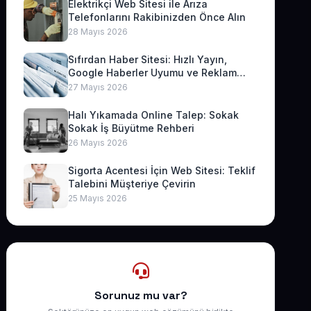
Elektrikçi Web Sitesi ile Arıza
Telefonlarını Rakibinizden Önce Alın
28 Mayıs 2026
Sıfırdan Haber Sitesi: Hızlı Yayın,
Google Haberler Uyumu ve Reklam
Geliri
27 Mayıs 2026
Halı Yıkamada Online Talep: Sokak
Sokak İş Büyütme Rehberi
26 Mayıs 2026
Sigorta Acentesi İçin Web Sitesi: Teklif
Talebini Müşteriye Çevirin
25 Mayıs 2026
Sorunuz mu var?