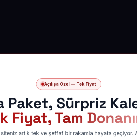
Açılışa Özel — Tek Fiyat
a Paket, Sürpriz Kal
k Fiyat, Tam Donan
siteniz artık tek ve şeffaf bir rakamla hayata geçiyor.