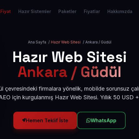
Fiyat
Hazır Sistemler
Paketler
Fiyatlar
Hakkımızda
Ana Sayfa
/
Hazır Web Sitesi
/
Ankara / Güdül
Hazır Web Sitesi
Ankara / Güdül
 çevresindeki firmalara yönelik, mobilde sorunsuz çal
EO için kurgulanmış Hazır Web Sitesi. Yıllık 50 USD 
Hemen Teklif İste
WhatsApp