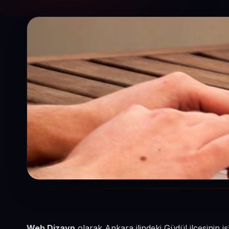
Web Dizayn
olarak Ankara ilindeki Güdül ilçesinin i