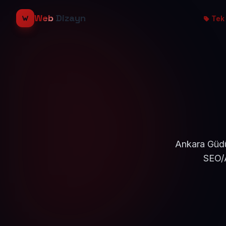
Web
Dizayn
Tek 
Ankara Güdül
SEO/A