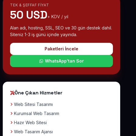
TEK & ŞEFFAF FIYAT
50 USD
+ KDV / yıl
Alan adı, hosting, SSL, SEO ve 30 gün destek dahil.
Siteniz 1-3 iş günü içinde yayında.
Paketleri İncele
WhatsApp'tan Sor
Öne Çıkan Hizmetler
Web Sitesi Tasarımı
Kurumsal Web Tasarım
Hazır Web Sitesi
Web Tasarım Ajansı