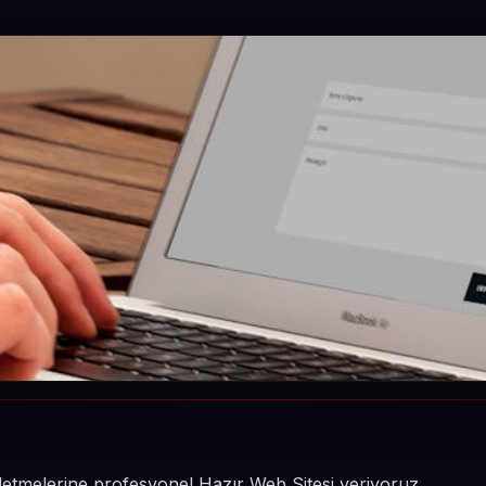
şletmelerine profesyonel Hazır Web Sitesi veriyoruz.