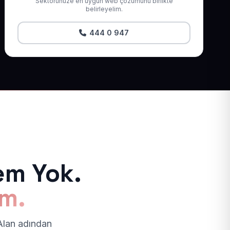
Sektörünüze en uygun web çözümünü birlikte
belirleyelim.
444 0 947
em Yok.
ım.
 Alan adından