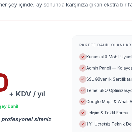
er şey içinde; ay sonunda karşınıza çıkan ekstra bir f
PAKETE DAHIL OLANLAR
Kurumsal & Mobil Uyuml
Admin Paneli — Kolayca
D
SSL Güvenlik Sertifikası
Temel SEO Optimizasyo
+ KDV / yıl
Google Maps & WhatsA
Şey Dahil
İletişim & Teklif Formu
 profesyonel siteniz
1 Yıl Ücretsiz Teknik D