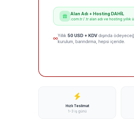
Alan Adı + Hosting DAHİL
.com.tr / .tr alan adı ve hosting yıllık 
Yıllık
50 USD + KDV
dışında ödeyeceği
kurulum, barındırma, hepsi içeride.
Hızlı Teslimat
1-3 iş günü