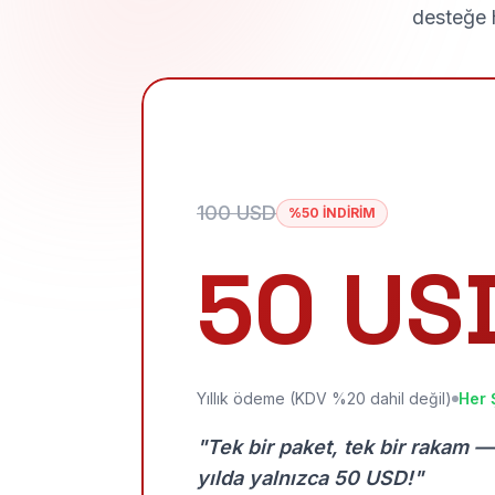
desteğe h
100 USD
%50 İNDİRİM
50 US
Yıllık ödeme (KDV %20 dahil değil)
Her 
"Tek bir paket, tek bir rakam —
yılda yalnızca 50 USD!"