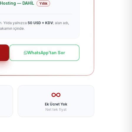
 + Hosting — DAHİL
Yıllık
m. Yılda yalnızca
50 USD + KDV
; alan adı,
rakamın içinde.
WhatsApp'tan Sor
Ek Ücret Yok
Net tek fiyat