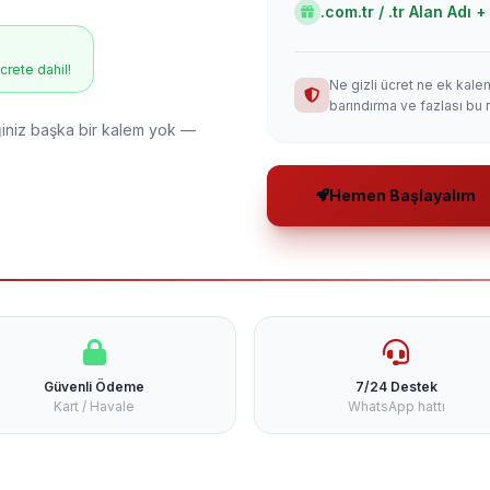
.com.tr / .tr Alan Adı
ücrete dahil!
Ne gizli ücret ne ek kale
barındırma ve fazlası bu 
niz başka bir kalem yok —
Hemen Başlayalım
Güvenli Ödeme
7/24 Destek
Kart / Havale
WhatsApp hattı