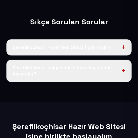
Sıkça Sorulan Sorular
Şereflikoçhisar Hazır Web Sitesi fiyatı nedir?
Tek fiyat uygulanır: yıllık 50 USD + KDV. Bu bedele alan
adı, hosting, SSL ve temel SEO da dahildir.
Şereflikoçhisar bölgesinde siteniz kaç günde
hazır olur?
İçerikleriniz elimize geçtikten sonra siteniz 1-3 iş günü
içerisinde yayına alınır.
Şereflikoçhisar Hazır Web Sitesi
işine birlikte başlayalım