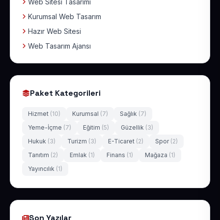
Web Sitesi Tasarımı
Kurumsal Web Tasarım
Hazır Web Sitesi
Web Tasarım Ajansı
Paket Kategorileri
Hizmet
(10)
Kurumsal
(7)
Sağlık
(7)
Yeme-İçme
(7)
Eğitim
(5)
Güzellik
(3)
Hukuk
(3)
Turizm
(3)
E-Ticaret
(2)
Spor
(2)
Tanıtım
(2)
Emlak
(1)
Finans
(1)
Mağaza
(1)
Yayıncılık
(1)
Son Yazılar