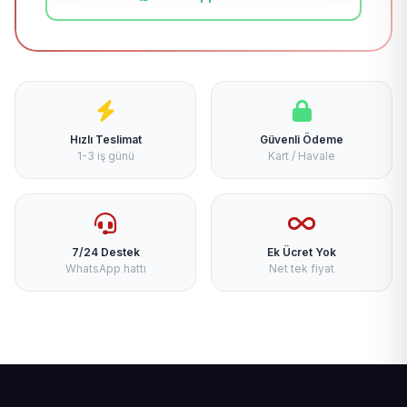
Hızlı Teslimat
Güvenli Ödeme
1-3 iş günü
Kart / Havale
7/24 Destek
Ek Ücret Yok
WhatsApp hattı
Net tek fiyat