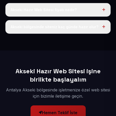
Akseki Hazır Web Sitesi fiyatı nedir?
Tek fiyat uygulanır: yıllık 50 USD + KDV. Bu bedele alan
adı, hosting, SSL ve temel SEO da dahildir.
Akseki bölgesinde siteniz kaç günde hazır olur?
İçerikleriniz elimize geçtikten sonra siteniz 1-3 iş günü
içerisinde yayına alınır.
Akseki Hazır Web Sitesi işine
birlikte başlayalım
Antalya Akseki bölgesinde işletmenize özel web sitesi
için bizimle iletişime geçin.
Hemen Teklif İste