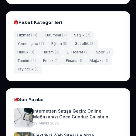
Paket Kategorileri
Hizmet
(10)
Kurumsal
(7)
Sağlık
(7)
Yeme-İçme
(7)
Eğitim
(5)
Güzellik
(3)
Hukuk
(3)
Turizm
(3)
E-Ticaret
(2)
Spor
(2)
Tanıtım
(2)
Emlak
(1)
Finans
(1)
Mağaza
(1)
Yayıncılık
(1)
Son Yazılar
İnternetten Satışa Geçin: Online
Mağazanızı Gece Gündüz Çalıştırın
29 Mayıs 2026
Elektrikçi Web Sitesi ile Arıza