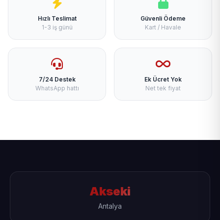
Hızlı Teslimat
Güvenli Ödeme
1-3 iş günü
Kart / Havale
7/24 Destek
Ek Ücret Yok
WhatsApp hattı
Net tek fiyat
Akseki
Antalya