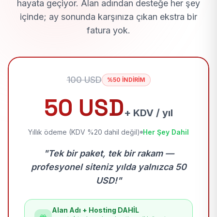
hayata geçiyor. Alan adından desteğe her şey
içinde; ay sonunda karşınıza çıkan ekstra bir
fatura yok.
100 USD
%50 İNDİRİM
50 USD
+ KDV / yıl
Yıllık ödeme (KDV %20 dahil değil)
Her Şey Dahil
"Tek bir paket, tek bir rakam —
profesyonel siteniz yılda yalnızca 50
USD!"
Alan Adı + Hosting DAHİL