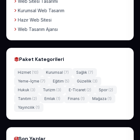
Web Sitesi Tasarımı
Kurumsal Web Tasarım
Hazır Web Sitesi
Web Tasarım Ajansı
Paket Kategorileri
Hizmet
(10)
Kurumsal
(7)
Sağlık
(7)
Yeme-İçme
(7)
Eğitim
(5)
Güzellik
(3)
Hukuk
(3)
Turizm
(3)
E-Ticaret
(2)
Spor
(2)
Tanıtım
(2)
Emlak
(1)
Finans
(1)
Mağaza
(1)
Yayıncılık
(1)
Son Yazılar