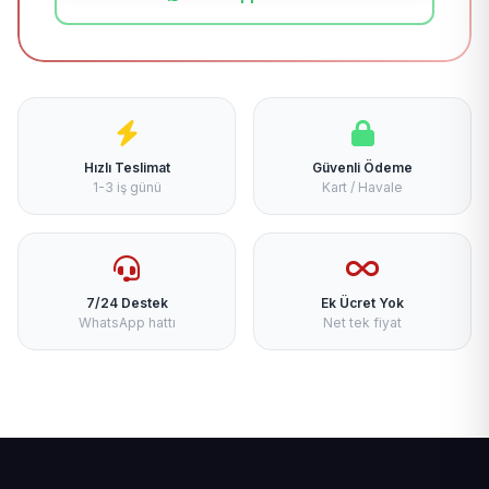
Hızlı Teslimat
Güvenli Ödeme
1-3 iş günü
Kart / Havale
7/24 Destek
Ek Ücret Yok
WhatsApp hattı
Net tek fiyat