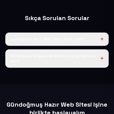
Sıkça Sorulan Sorular
Gündoğmuş Hazır Web Sitesi fiyatı nedir?
Tek fiyat uygulanır: yıllık 50 USD + KDV. Bu bedele alan
adı, hosting, SSL ve temel SEO da dahildir.
Gündoğmuş bölgesinde siteniz kaç günde hazır
olur?
İçerikleriniz elimize geçtikten sonra siteniz 1-3 iş günü
içerisinde yayına alınır.
Gündoğmuş Hazır Web Sitesi işine
birlikte başlayalım