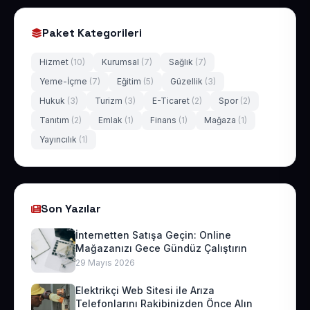
Paket Kategorileri
Hizmet
(10)
Kurumsal
(7)
Sağlık
(7)
Yeme-İçme
(7)
Eğitim
(5)
Güzellik
(3)
Hukuk
(3)
Turizm
(3)
E-Ticaret
(2)
Spor
(2)
Tanıtım
(2)
Emlak
(1)
Finans
(1)
Mağaza
(1)
Yayıncılık
(1)
Son Yazılar
İnternetten Satışa Geçin: Online
Mağazanızı Gece Gündüz Çalıştırın
29 Mayıs 2026
Elektrikçi Web Sitesi ile Arıza
Telefonlarını Rakibinizden Önce Alın