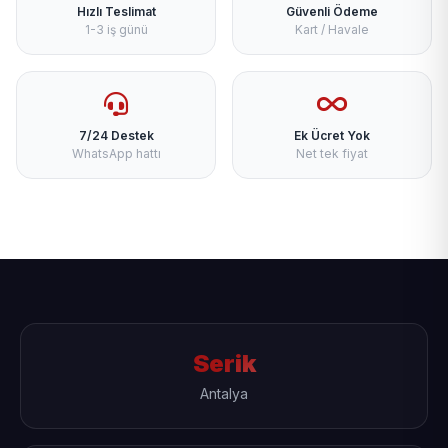
Hızlı Teslimat
Güvenli Ödeme
1-3 iş günü
Kart / Havale
7/24 Destek
Ek Ücret Yok
WhatsApp hattı
Net tek fiyat
Serik
Antalya