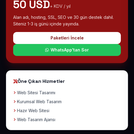
50 USD
+ KDV / yıl
Alan adı, hosting, SSL, SEO ve 30 gün destek dahil.
Siteniz 1-3 iş günü içinde yayında.
Paketleri İncele
WhatsApp'tan Sor
Öne Çıkan Hizmetler
Web Sitesi Tasarımı
Kurumsal Web Tasarım
Hazır Web Sitesi
Web Tasarım Ajansı