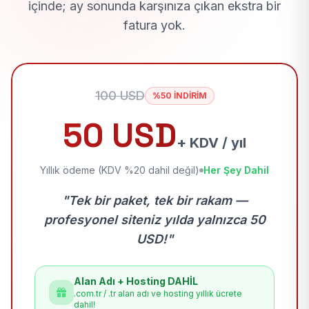
içinde; ay sonunda karşınıza çıkan ekstra bir
fatura yok.
100 USD
%50 İNDİRİM
50 USD
+ KDV / yıl
Yıllık ödeme (KDV %20 dahil değil)
Her Şey Dahil
"Tek bir paket, tek bir rakam —
profesyonel siteniz yılda yalnızca 50
USD!"
Alan Adı + Hosting DAHİL
.com.tr / .tr alan adı ve hosting yıllık ücrete
dahil!