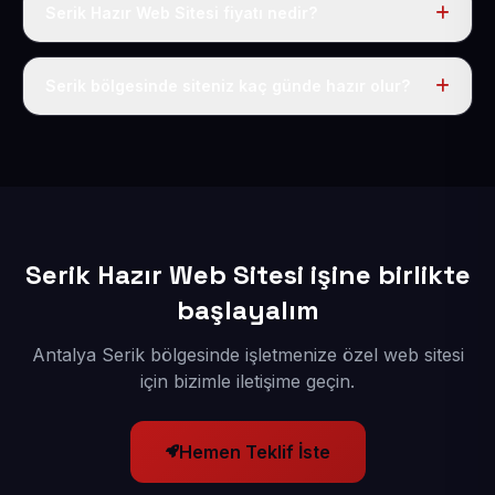
Serik Hazır Web Sitesi fiyatı nedir?
Tek fiyat uygulanır: yıllık 50 USD + KDV. Bu bedele alan
adı, hosting, SSL ve temel SEO da dahildir.
Serik bölgesinde siteniz kaç günde hazır olur?
İçerikleriniz elimize geçtikten sonra siteniz 1-3 iş günü
içerisinde yayına alınır.
Serik Hazır Web Sitesi işine birlikte
başlayalım
Antalya Serik bölgesinde işletmenize özel web sitesi
için bizimle iletişime geçin.
Hemen Teklif İste