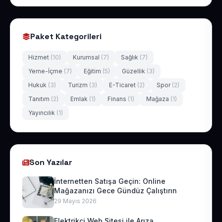
Paket Kategorileri
Hizmet
(10)
Kurumsal
(7)
Sağlık
(7)
Yeme-İçme
(7)
Eğitim
(5)
Güzellik
(3)
Hukuk
(3)
Turizm
(3)
E-Ticaret
(2)
Spor
(2)
Tanıtım
(2)
Emlak
(1)
Finans
(1)
Mağaza
(1)
Yayıncılık
(1)
Son Yazılar
İnternetten Satışa Geçin: Online
Mağazanızı Gece Gündüz Çalıştırın
29 Mayıs 2026
Elektrikçi Web Sitesi ile Arıza