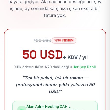
hayata geçiyor. Alan adından desteğe her şey
içinde; ay sonunda karşınıza çıkan ekstra bir
fatura yok.
100 USD
%50 İNDİRİM
50 USD
+ KDV / yıl
Yıllık ödeme (KDV %20 dahil değil)
Her Şey Dahil
"Tek bir paket, tek bir rakam —
profesyonel siteniz yılda yalnızca 50
USD!"
Alan Adı + Hosting DAHİL