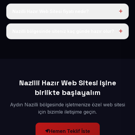
Nazilli Hazır Web Sitesi fiyatı nedir?
Tek fiyat uygulanır: yıllık 50 USD + KDV. Bu bedele alan
adı, hosting, SSL ve temel SEO da dahildir.
Nazilli bölgesinde siteniz kaç günde hazır olur?
İçerikleriniz elimize geçtikten sonra siteniz 1-3 iş günü
içerisinde yayına alınır.
Nazilli Hazır Web Sitesi işine
birlikte başlayalım
Aydın Nazilli bölgesinde işletmenize özel web sitesi
için bizimle iletişime geçin.
Hemen Teklif İste