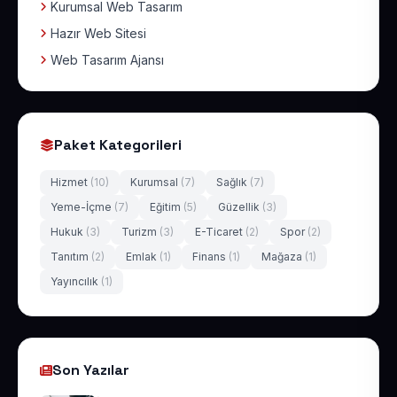
Kurumsal Web Tasarım
Hazır Web Sitesi
Web Tasarım Ajansı
Paket Kategorileri
Hizmet
(10)
Kurumsal
(7)
Sağlık
(7)
Yeme-İçme
(7)
Eğitim
(5)
Güzellik
(3)
Hukuk
(3)
Turizm
(3)
E-Ticaret
(2)
Spor
(2)
Tanıtım
(2)
Emlak
(1)
Finans
(1)
Mağaza
(1)
Yayıncılık
(1)
Son Yazılar