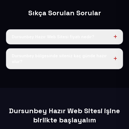
Sıkça Sorulan Sorular
Dursunbey Hazır Web Sitesi fiyatı nedir?
Tek fiyat uygulanır: yıllık 50 USD + KDV. Bu bedele alan
adı, hosting, SSL ve temel SEO da dahildir.
Dursunbey bölgesinde siteniz kaç günde hazır
olur?
İçerikleriniz elimize geçtikten sonra siteniz 1-3 iş günü
içerisinde yayına alınır.
Dursunbey Hazır Web Sitesi işine
birlikte başlayalım