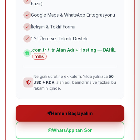
hazır)
Google Maps & WhatsApp Entegrasyonu
İletişim & Teklif Formu
1 Yıl Ücretsiz Teknik Destek
.com.tr / .tr Alan Adı + Hosting — DAHİL
Yıllık
Ne gizli ücret ne ek kalem. Yılda yalnızca
50
USD + KDV
; alan adı, barındırma ve fazlası bu
rakamın içinde.
Hemen Başlayalım
WhatsApp'tan Sor