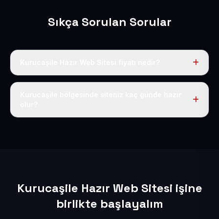
Sıkça Sorulan Sorular
Kurucaşile Hazır Web Sitesi fiyatı nedir?
Tek fiyat uygulanır: yıllık 50 USD + KDV. Bu bedele alan
adı, hosting, SSL ve temel SEO da dahildir.
Kurucaşile bölgesinde siteniz kaç günde hazır
olur?
İçerikleriniz elimize geçtikten sonra siteniz 1-3 iş günü
içerisinde yayına alınır.
Kurucaşile Hazır Web Sitesi işine
birlikte başlayalım