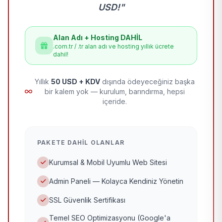
USD!"
Alan Adı + Hosting DAHİL
.com.tr / .tr alan adı ve hosting yıllık ücrete
dahil!
Yıllık
50 USD + KDV
dışında ödeyeceğiniz başka
bir kalem yok — kurulum, barındırma, hepsi
içeride.
PAKETE DAHIL OLANLAR
Kurumsal & Mobil Uyumlu Web Sitesi
Admin Paneli — Kolayca Kendiniz Yönetin
SSL Güvenlik Sertifikası
Temel SEO Optimizasyonu (Google'a