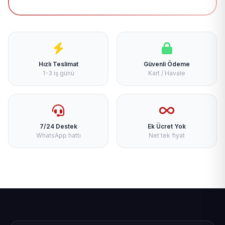
Hızlı Teslimat
Güvenli Ödeme
1-3 iş günü
Kart / Havale
7/24 Destek
Ek Ücret Yok
WhatsApp hattı
Net tek fiyat