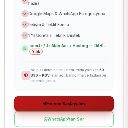
hazır)
Google Maps & WhatsApp Entegrasyonu
İletişim & Teklif Formu
1 Yıl Ücretsiz Teknik Destek
.com.tr / .tr Alan Adı + Hosting — DAHİL
Yıllık
Ne gizli ücret ne ek kalem. Yılda yalnızca
50
USD + KDV
; alan adı, barındırma ve fazlası bu
rakamın içinde.
Hemen Başlayalım
WhatsApp'tan Sor