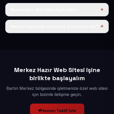
Merkez Hazır Web Sitesi fiyatı nedir?
Tek fiyat uygulanır: yıllık 50 USD + KDV. Bu bedele alan
adı, hosting, SSL ve temel SEO da dahildir.
Merkez bölgesinde siteniz kaç günde hazır olur?
İçerikleriniz elimize geçtikten sonra siteniz 1-3 iş günü
içerisinde yayına alınır.
Merkez Hazır Web Sitesi işine
birlikte başlayalım
Bartın Merkez bölgesinde işletmenize özel web sitesi
için bizimle iletişime geçin.
Hemen Teklif İste