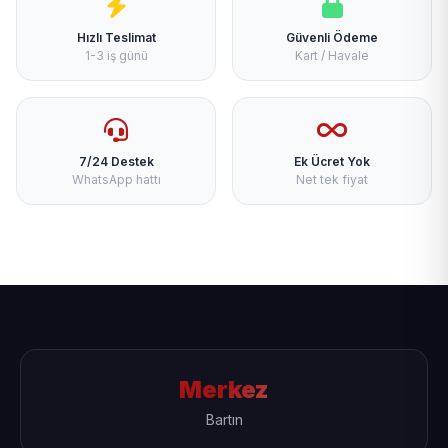
Hızlı Teslimat
Güvenli Ödeme
1-3 iş günü
Kart / Havale
7/24 Destek
Ek Ücret Yok
WhatsApp hattı
Net tek fiyat
Merkez
Bartın