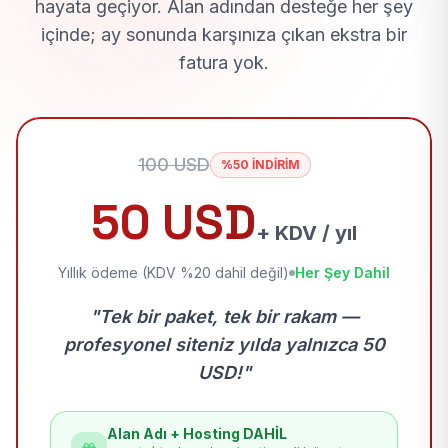
hayata geçiyor. Alan adından desteğe her şey
içinde; ay sonunda karşınıza çıkan ekstra bir
fatura yok.
100 USD
%50 İNDİRİM
50 USD
+ KDV / yıl
Yıllık ödeme (KDV %20 dahil değil)
Her Şey Dahil
"Tek bir paket, tek bir rakam —
profesyonel siteniz yılda yalnızca 50
USD!"
Alan Adı + Hosting DAHİL