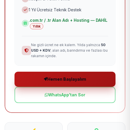
1 Yıl Ücretsiz Teknik Destek
.com.tr / .tr Alan Adı + Hosting — DAHİL
Yıllık
Ne gizli ücret ne ek kalem. Yılda yalnızca
50
USD + KDV
; alan adı, barındırma ve fazlası bu
rakamın içinde.
Hemen Başlayalım
WhatsApp'tan Sor