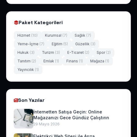
Paket Kategorileri
Hizmet
(10)
Kurumsal
(7)
Sağlık
(7)
Yeme-İçme
(7)
Eğitim
(5)
Güzellik
(3)
Hukuk
(3)
Turizm
(3)
E-Ticaret
(2)
Spor
(2)
Tanıtım
(2)
Emlak
(1)
Finans
(1)
Mağaza
(1)
Yayıncılık
(1)
Son Yazılar
İnternetten Satışa Geçin: Online
Mağazanızı Gece Gündüz Çalıştırın
29 Mayıs 2026
Elektrikçi Web Sitesi ile Arıza