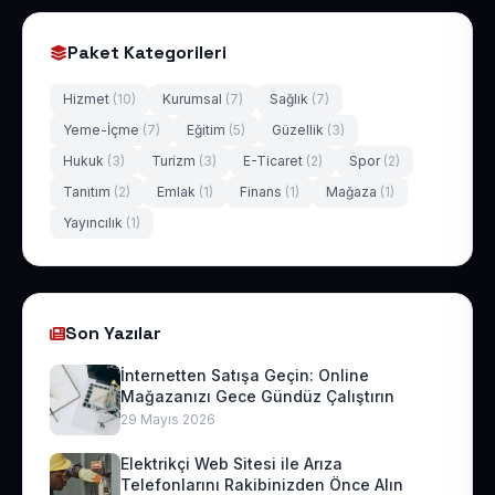
Paket Kategorileri
Hizmet
(10)
Kurumsal
(7)
Sağlık
(7)
Yeme-İçme
(7)
Eğitim
(5)
Güzellik
(3)
Hukuk
(3)
Turizm
(3)
E-Ticaret
(2)
Spor
(2)
Tanıtım
(2)
Emlak
(1)
Finans
(1)
Mağaza
(1)
Yayıncılık
(1)
Son Yazılar
İnternetten Satışa Geçin: Online
Mağazanızı Gece Gündüz Çalıştırın
29 Mayıs 2026
Elektrikçi Web Sitesi ile Arıza
Telefonlarını Rakibinizden Önce Alın