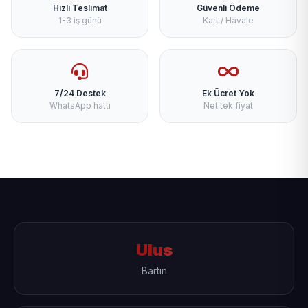
Hızlı Teslimat
Güvenli Ödeme
1-3 iş günü
Kart / Havale
7/24 Destek
Ek Ücret Yok
WhatsApp hattı
Net tek fiyat
Ulus
Bartın