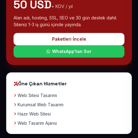
50 USD
+ KDV / yıl
Alan adı, hosting, SSL, SEO ve 30 gün destek dahil.
Siteniz 1-3 iş günü içinde yayında.
Paketleri İncele
WhatsApp'tan Sor
Öne Çıkan Hizmetler
Web Sitesi Tasarımı
Kurumsal Web Tasarım
Hazır Web Sitesi
Web Tasarım Ajansı