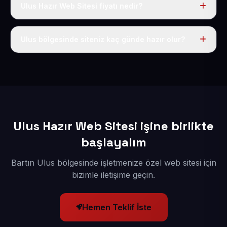
Ulus Hazır Web Sitesi fiyatı nedir?
Tek fiyat uygulanır: yıllık 50 USD + KDV. Bu bedele alan
adı, hosting, SSL ve temel SEO da dahildir.
Ulus bölgesinde siteniz kaç günde hazır olur?
İçerikleriniz elimize geçtikten sonra siteniz 1-3 iş günü
içerisinde yayına alınır.
Ulus Hazır Web Sitesi işine birlikte
başlayalım
Bartın Ulus bölgesinde işletmenize özel web sitesi için
bizimle iletişime geçin.
Hemen Teklif İste