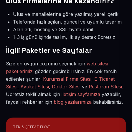
Ulus Firmalarına Ne Kazandırır?
Ulus ve mahallelerine göre yazılmış yerel içerik
Telefonda hızlı açılan, güncel ve uyumlu tasarım
Alan adı, hosting ve SSL fiyata dahil
1-3 iş günü içinde teslim, ilk ay destek ücretsiz
İlgili Paketler ve Sayfalar
Size en uygun çözümü seçmek için
web sitesi
paketlerimizi
gözden geçirebilirsiniz. En çok tercih
edilenler şunlar:
Kurumsal Firma Sitesi
,
E-Ticaret
Sitesi
,
Avukat Sitesi
,
Doktor Sitesi
ve
Restoran Sitesi
.
Ücretsiz teklif almak için
iletişim sayfamıza
yazabilir,
faydalı rehberler için
blog yazılarımıza
bakabilirsiniz.
TEK & ŞEFFAF FIYAT