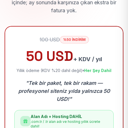
içinde; ay sonunda karşınıza çıkan ekstra bir
fatura yok.
100 USD
%50 İNDİRİM
50 USD
+ KDV / yıl
Yıllık ödeme (KDV %20 dahil değil)
Her Şey Dahil
"Tek bir paket, tek bir rakam —
profesyonel siteniz yılda yalnızca 50
USD!"
Alan Adı + Hosting DAHİL
.com.tr / .tr alan adı ve hosting yıllık ücrete
dahil!