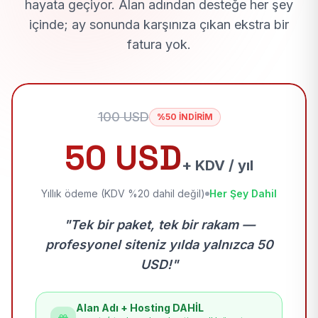
hayata geçiyor. Alan adından desteğe her şey
içinde; ay sonunda karşınıza çıkan ekstra bir
fatura yok.
100 USD
%50 İNDİRİM
50 USD
+ KDV / yıl
Yıllık ödeme (KDV %20 dahil değil)
Her Şey Dahil
"Tek bir paket, tek bir rakam —
profesyonel siteniz yılda yalnızca 50
USD!"
Alan Adı + Hosting DAHİL