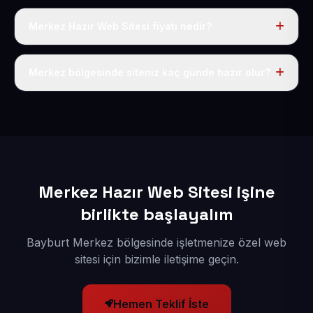
Merkez Hazır Web Sitesi fiyatı nedir?
Tek fiyat uygulanır: yıllık 50 USD + KDV. Bu bedele alan
adı, hosting, SSL ve temel SEO da dahildir.
Merkez bölgesinde siteniz kaç günde hazır olur?
İçerikleriniz elimize geçtikten sonra siteniz 1-3 iş günü
içerisinde yayına alınır.
Merkez Hazır Web Sitesi işine
birlikte başlayalım
Bayburt Merkez bölgesinde işletmenize özel web
sitesi için bizimle iletişime geçin.
Hemen Teklif İste