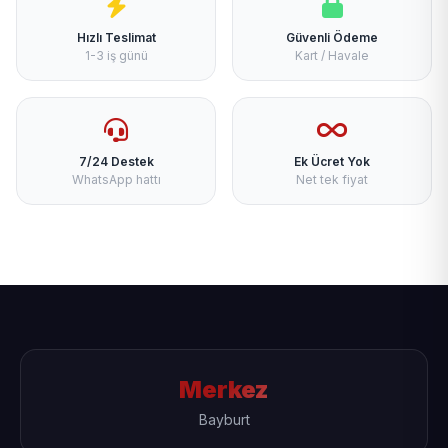
Hızlı Teslimat
Güvenli Ödeme
1-3 iş günü
Kart / Havale
7/24 Destek
Ek Ücret Yok
WhatsApp hattı
Net tek fiyat
Merkez
Bayburt