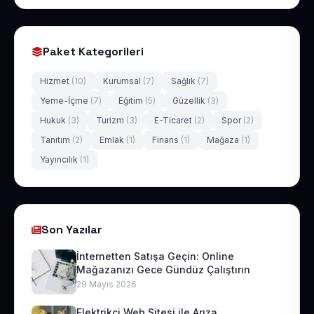
Paket Kategorileri
Hizmet
(10)
Kurumsal
(7)
Sağlık
(7)
Yeme-İçme
(7)
Eğitim
(5)
Güzellik
(3)
Hukuk
(3)
Turizm
(3)
E-Ticaret
(2)
Spor
(2)
Tanıtım
(2)
Emlak
(1)
Finans
(1)
Mağaza
(1)
Yayıncılık
(1)
Son Yazılar
İnternetten Satışa Geçin: Online
Mağazanızı Gece Gündüz Çalıştırın
29 Mayıs 2026
Elektrikçi Web Sitesi ile Arıza