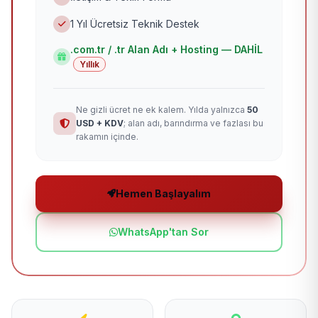
1 Yıl Ücretsiz Teknik Destek
.com.tr / .tr Alan Adı + Hosting — DAHİL
Yıllık
Ne gizli ücret ne ek kalem. Yılda yalnızca
50
USD + KDV
; alan adı, barındırma ve fazlası bu
rakamın içinde.
Hemen Başlayalım
WhatsApp'tan Sor