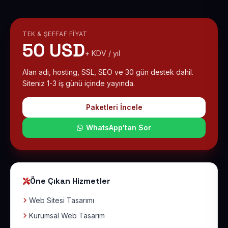
TEK & ŞEFFAF FIYAT
50 USD
+ KDV / yıl
Alan adı, hosting, SSL, SEO ve 30 gün destek dahil.
Siteniz 1-3 iş günü içinde yayında.
Paketleri İncele
WhatsApp'tan Sor
Öne Çıkan Hizmetler
Web Sitesi Tasarımı
Kurumsal Web Tasarım