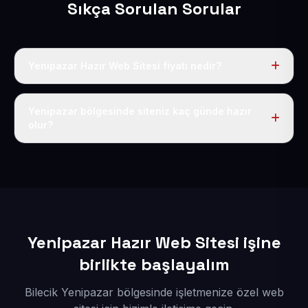
Sıkça Sorulan Sorular
Yenipazar Hazır Web Sitesi fiyatı nedir?
Tek fiyat uygulanır: yıllık 50 USD + KDV. Bu bedele alan
adı, hosting, SSL ve temel SEO da dahildir.
Yenipazar bölgesinde siteniz kaç günde hazır
olur?
İçerikleriniz elimize geçtikten sonra siteniz 1-3 iş günü
içerisinde yayına alınır.
Yenipazar Hazır Web Sitesi işine
birlikte başlayalım
Bilecik Yenipazar bölgesinde işletmenize özel web