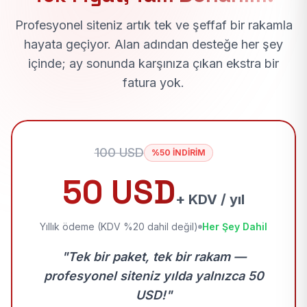
Profesyonel siteniz artık tek ve şeffaf bir rakamla
hayata geçiyor. Alan adından desteğe her şey
içinde; ay sonunda karşınıza çıkan ekstra bir
fatura yok.
100 USD
%50 İNDİRİM
50 USD
+ KDV / yıl
Yıllık ödeme (KDV %20 dahil değil)
Her Şey Dahil
"Tek bir paket, tek bir rakam —
profesyonel siteniz yılda yalnızca 50
USD!"