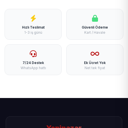
Hızlı Teslimat
Güvenli Ödeme
1-3 iş günü
Kart / Havale
7/24 Destek
Ek Ücret Yok
WhatsApp hattı
Net tek fiyat
Yenipazar