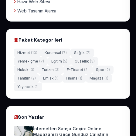
Hazır Web Sitesi
Web Tasarım Ajansı
Paket Kategorileri
Hizmet
(10)
Kurumsal
(7)
Sağlık
(7)
Yeme-İçme
(7)
Eğitim
(5)
Güzellik
(3)
Hukuk
(3)
Turizm
(3)
E-Ticaret
(2)
Spor
(2)
Tanıtım
(2)
Emlak
(1)
Finans
(1)
Mağaza
(1)
Yayıncılık
(1)
Son Yazılar
İnternetten Satışa Geçin: Online
Mağazanızı Gece Gündüz Çalıştırın