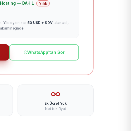
 + Hosting — DAHİL
Yıllık
m. Yılda yalnızca
50 USD + KDV
; alan adı,
rakamın içinde.
WhatsApp'tan Sor
Ek Ücret Yok
Net tek fiyat