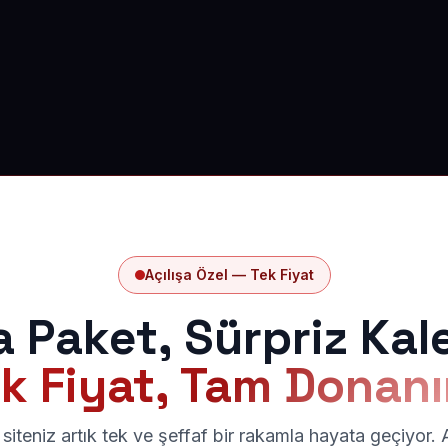
Açılışa Özel — Tek Fiyat
a Paket, Sürpriz Kal
k Fiyat, Tam Donan
siteniz artık tek ve şeffaf bir rakamla hayata geçiyor.