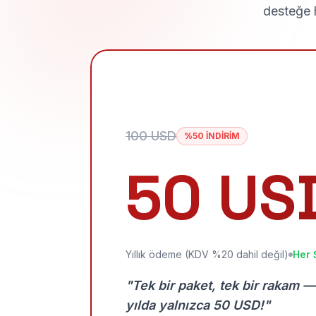
desteğe h
100 USD
%50 İNDİRİM
50 US
Yıllık ödeme (KDV %20 dahil değil)
Her 
"Tek bir paket, tek bir rakam —
yılda yalnızca 50 USD!"