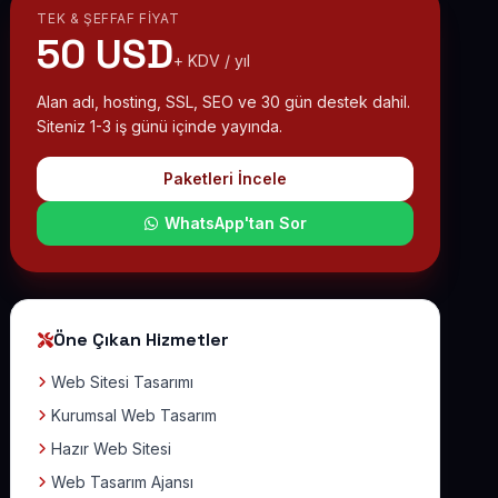
TEK & ŞEFFAF FIYAT
50 USD
+ KDV / yıl
Alan adı, hosting, SSL, SEO ve 30 gün destek dahil.
Siteniz 1-3 iş günü içinde yayında.
Paketleri İncele
WhatsApp'tan Sor
Öne Çıkan Hizmetler
Web Sitesi Tasarımı
Kurumsal Web Tasarım
Hazır Web Sitesi
Web Tasarım Ajansı