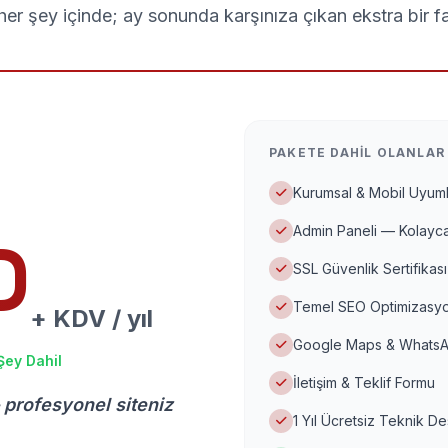
er şey içinde; ay sonunda karşınıza çıkan ekstra bir f
PAKETE DAHIL OLANLAR
Kurumsal & Mobil Uyuml
Admin Paneli — Kolayca
D
SSL Güvenlik Sertifikası
Temel SEO Optimizasyo
+ KDV / yıl
Google Maps & WhatsA
Şey Dahil
İletişim & Teklif Formu
 profesyonel siteniz
1 Yıl Ücretsiz Teknik D