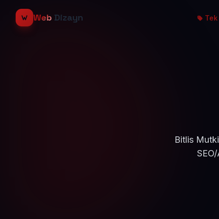
Web
Dizayn
Tek 
Bitlis Mutk
SEO/A