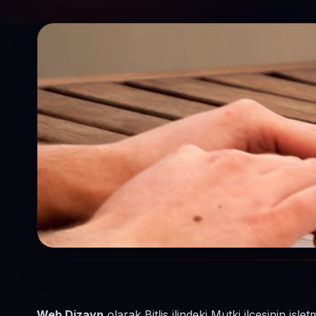
Web Dizayn
olarak Bitlis ilindeki Mutki ilçesinin iş