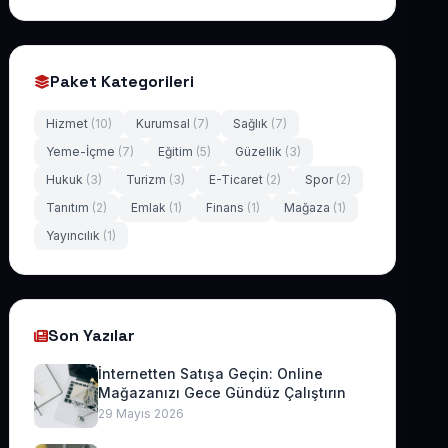
Paket Kategorileri
Hizmet
(10)
Kurumsal
(7)
Sağlık
(7)
Yeme-İçme
(7)
Eğitim
(5)
Güzellik
(3)
Hukuk
(3)
Turizm
(3)
E-Ticaret
(2)
Spor
(2)
Tanıtım
(2)
Emlak
(1)
Finans
(1)
Mağaza
(1)
Yayıncılık
(1)
Son Yazılar
İnternetten Satışa Geçin: Online
Mağazanızı Gece Gündüz Çalıştırın
29 Mayıs 2026