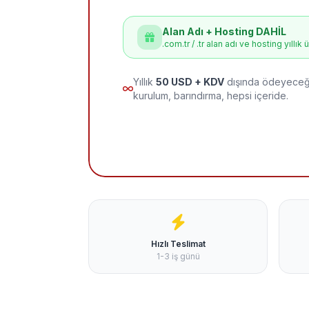
Alan Adı + Hosting DAHİL
.com.tr / .tr alan adı ve hosting yıllık 
Yıllık
50 USD + KDV
dışında ödeyeceği
kurulum, barındırma, hepsi içeride.
Hızlı Teslimat
1-3 iş günü