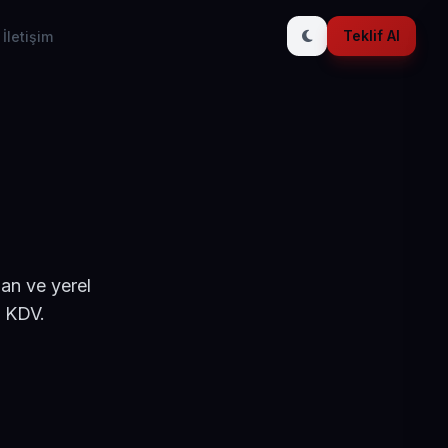
Teklif Al
İletişim
şan ve yerel
+ KDV.