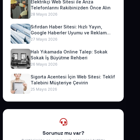
Elektrikçi Web Sitesi ile Arıza
Telefonlarını Rakibinizden Önce Alın
28 Mayıs 2026
Sıfırdan Haber Sitesi: Hızlı Yayın,
Google Haberler Uyumu ve Reklam
Geliri
27 Mayıs 2026
Halı Yıkamada Online Talep: Sokak
Sokak İş Büyütme Rehberi
26 Mayıs 2026
Sigorta Acentesi İçin Web Sitesi: Teklif
Talebini Müşteriye Çevirin
25 Mayıs 2026
Sorunuz mu var?