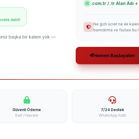
.com.tr / .tr Alan Adı
ücrete dahil!
Ne gizli ücret ne ek kale
barındırma ve fazlası bu 
niz başka bir kalem yok —
Hemen Başlayalım
Güvenli Ödeme
7/24 Destek
Kart / Havale
WhatsApp hattı