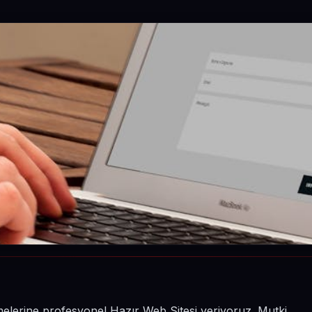
letmelerine profesyonel Hazır Web Sitesi veriyoruz. Mutki