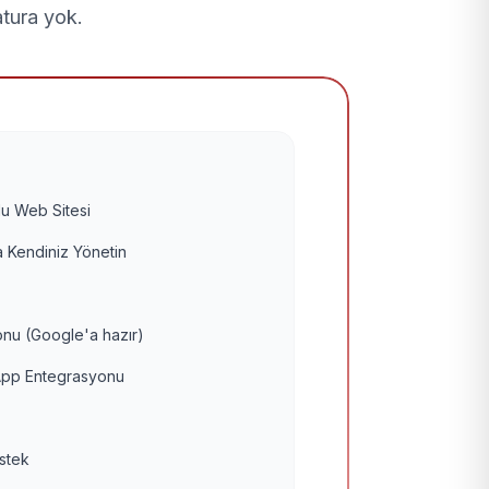
atura yok.
u Web Sitesi
 Kendiniz Yönetin
nu (Google'a hazır)
pp Entegrasyonu
estek