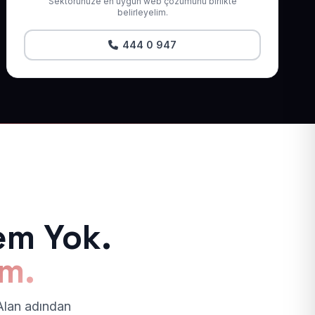
Sektörünüze en uygun web çözümünü birlikte
belirleyelim.
444 0 947
em Yok.
ım.
 Alan adından