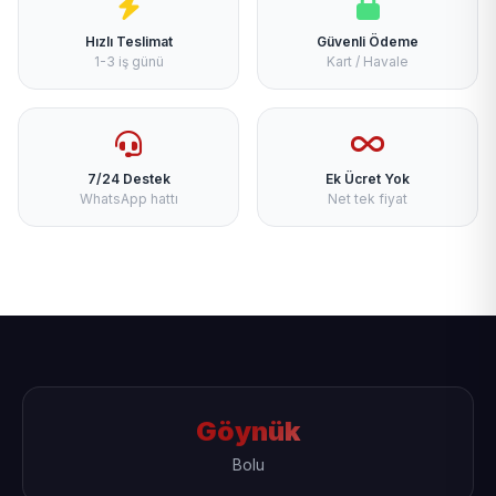
Hızlı Teslimat
Güvenli Ödeme
1-3 iş günü
Kart / Havale
7/24 Destek
Ek Ücret Yok
WhatsApp hattı
Net tek fiyat
Göynük
Bolu