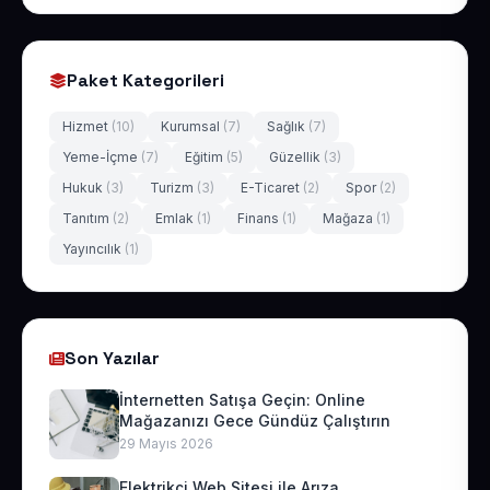
Paket Kategorileri
Hizmet
(10)
Kurumsal
(7)
Sağlık
(7)
Yeme-İçme
(7)
Eğitim
(5)
Güzellik
(3)
Hukuk
(3)
Turizm
(3)
E-Ticaret
(2)
Spor
(2)
Tanıtım
(2)
Emlak
(1)
Finans
(1)
Mağaza
(1)
Yayıncılık
(1)
Son Yazılar
İnternetten Satışa Geçin: Online
Mağazanızı Gece Gündüz Çalıştırın
29 Mayıs 2026
Elektrikçi Web Sitesi ile Arıza