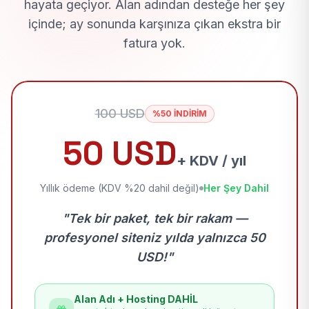
hayata geçiyor. Alan adından desteğe her şey
içinde; ay sonunda karşınıza çıkan ekstra bir
fatura yok.
100 USD
%50 İNDİRİM
50 USD
+ KDV / yıl
Yıllık ödeme (KDV %20 dahil değil)
Her Şey Dahil
"Tek bir paket, tek bir rakam —
profesyonel siteniz yılda yalnızca 50
USD!"
Alan Adı + Hosting DAHİL