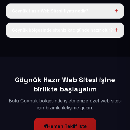
Göynük Hazır Web Sitesi fiyatı nedir?
Tek fiyat uygulanır: yıllık 50 USD + KDV. Bu bedele alan
adı, hosting, SSL ve temel SEO da dahildir.
Göynük bölgesinde siteniz kaç günde hazır olur?
İçerikleriniz elimize geçtikten sonra siteniz 1-3 iş günü
içerisinde yayına alınır.
Göynük Hazır Web Sitesi işine
birlikte başlayalım
Bolu Göynük bölgesinde işletmenize özel web sitesi
için bizimle iletişime geçin.
Hemen Teklif İste