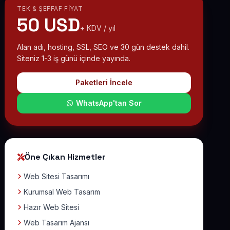
TEK & ŞEFFAF FIYAT
50 USD
+ KDV / yıl
Alan adı, hosting, SSL, SEO ve 30 gün destek dahil.
Siteniz 1-3 iş günü içinde yayında.
Paketleri İncele
WhatsApp'tan Sor
Öne Çıkan Hizmetler
Web Sitesi Tasarımı
Kurumsal Web Tasarım
Hazır Web Sitesi
Web Tasarım Ajansı