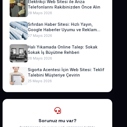
Elektrikçi Web Sitesi ile Arıza
Telefonlarını Rakibinizden Önce Alın
28 Mayıs 2026
Sıfırdan Haber Sitesi: Hızlı Yayın,
Google Haberler Uyumu ve Reklam
Geliri
27 Mayıs 2026
Halı Yıkamada Online Talep: Sokak
Sokak İş Büyütme Rehberi
26 Mayıs 2026
Sigorta Acentesi İçin Web Sitesi: Teklif
Talebini Müşteriye Çevirin
25 Mayıs 2026
Sorunuz mu var?