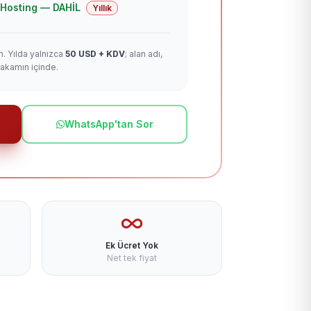
 + Hosting — DAHİL
Yıllık
m. Yılda yalnızca
50 USD + KDV
; alan adı,
rakamın içinde.
WhatsApp'tan Sor
Ek Ücret Yok
Net tek fiyat