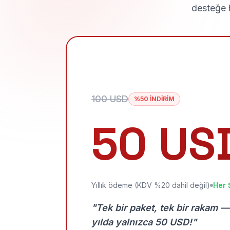
desteğe h
100 USD
%50 İNDİRİM
50 US
Yıllık ödeme (KDV %20 dahil değil)
Her 
"Tek bir paket, tek bir rakam —
yılda yalnızca 50 USD!"