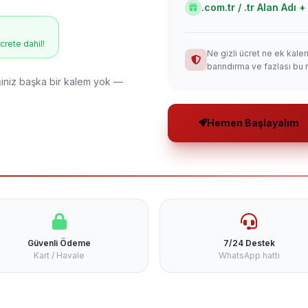
.com.tr / .tr Alan Adı
ücrete dahil!
Ne gizli ücret ne ek kale
barındırma ve fazlası bu 
niz başka bir kalem yok —
Hemen Başlayalım
Güvenli Ödeme
7/24 Destek
Kart / Havale
WhatsApp hattı