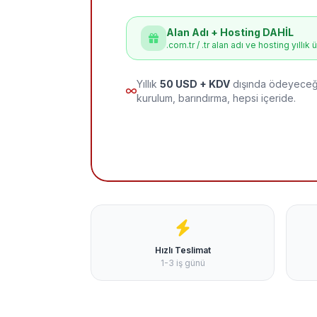
Alan Adı + Hosting DAHİL
.com.tr / .tr alan adı ve hosting yıllık 
Yıllık
50 USD + KDV
dışında ödeyeceği
kurulum, barındırma, hepsi içeride.
Hızlı Teslimat
1-3 iş günü