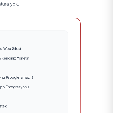
atura yok.
u Web Sitesi
 Kendiniz Yönetin
nu (Google'a hazır)
pp Entegrasyonu
estek