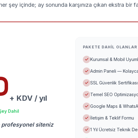
er şey içinde; ay sonunda karşınıza çıkan ekstra bir f
PAKETE DAHIL OLANLAR
Kurumsal & Mobil Uyuml
Admin Paneli — Kolayca
D
SSL Güvenlik Sertifikası
Temel SEO Optimizasyo
+ KDV / yıl
Google Maps & WhatsA
Şey Dahil
İletişim & Teklif Formu
 profesyonel siteniz
1 Yıl Ücretsiz Teknik D