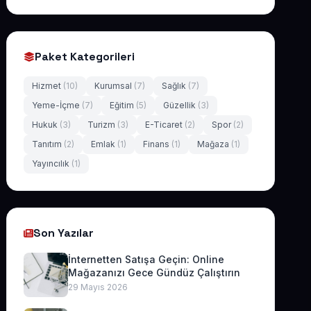
Paket Kategorileri
Hizmet
(10)
Kurumsal
(7)
Sağlık
(7)
Yeme-İçme
(7)
Eğitim
(5)
Güzellik
(3)
Hukuk
(3)
Turizm
(3)
E-Ticaret
(2)
Spor
(2)
Tanıtım
(2)
Emlak
(1)
Finans
(1)
Mağaza
(1)
Yayıncılık
(1)
Son Yazılar
İnternetten Satışa Geçin: Online
Mağazanızı Gece Gündüz Çalıştırın
29 Mayıs 2026