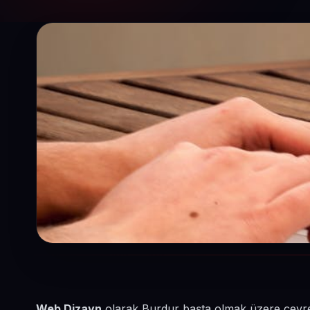
Web Dizayn
olarak Burdur başta olmak üzere çevrede