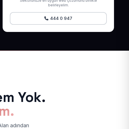
Sektörünüze en uygun web çözümünü birlikte
belirleyelim.
444 0 947
em Yok.
ım.
 Alan adından