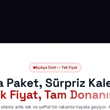
Açılışa Özel — Tek Fiyat
a Paket, Sürpriz Kal
k Fiyat, Tam Donan
siteniz artık tek ve şeffaf bir rakamla hayata geçiyor.