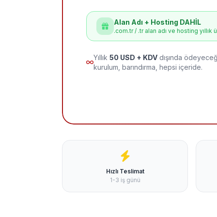
Alan Adı + Hosting DAHİL
.com.tr / .tr alan adı ve hosting yıllık 
Yıllık
50 USD + KDV
dışında ödeyeceği
kurulum, barındırma, hepsi içeride.
Hızlı Teslimat
1-3 iş günü