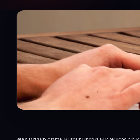
Web Dizayn
olarak Burdur ilindeki Bucak ilçesinin i