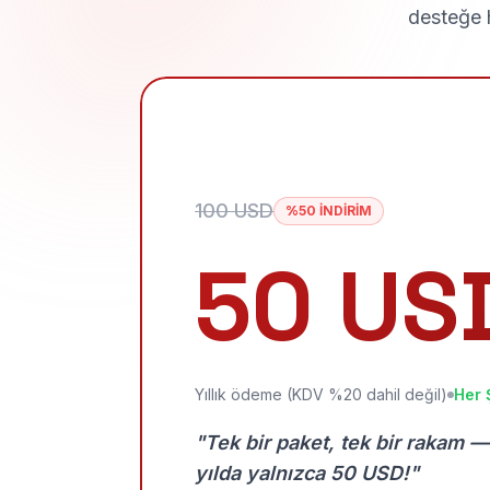
desteğe h
100 USD
%50 İNDİRİM
50 US
Yıllık ödeme (KDV %20 dahil değil)
Her 
"Tek bir paket, tek bir rakam —
yılda yalnızca 50 USD!"