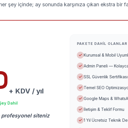
er şey içinde; ay sonunda karşınıza çıkan ekstra bir f
PAKETE DAHIL OLANLAR
Kurumsal & Mobil Uyuml
Admin Paneli — Kolayca
D
SSL Güvenlik Sertifikası
Temel SEO Optimizasyo
+ KDV / yıl
Google Maps & WhatsA
Şey Dahil
İletişim & Teklif Formu
 profesyonel siteniz
1 Yıl Ücretsiz Teknik D