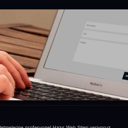
şletmelerine profesyonel Hazır Web Sitesi veriyoruz.