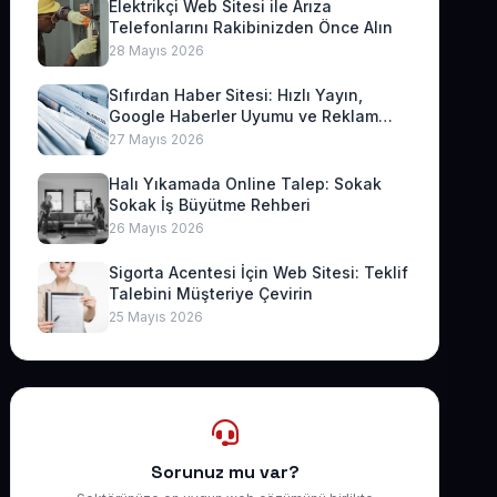
Elektrikçi Web Sitesi ile Arıza
Telefonlarını Rakibinizden Önce Alın
28 Mayıs 2026
Sıfırdan Haber Sitesi: Hızlı Yayın,
Google Haberler Uyumu ve Reklam
Geliri
27 Mayıs 2026
Halı Yıkamada Online Talep: Sokak
Sokak İş Büyütme Rehberi
26 Mayıs 2026
Sigorta Acentesi İçin Web Sitesi: Teklif
Talebini Müşteriye Çevirin
25 Mayıs 2026
Sorunuz mu var?