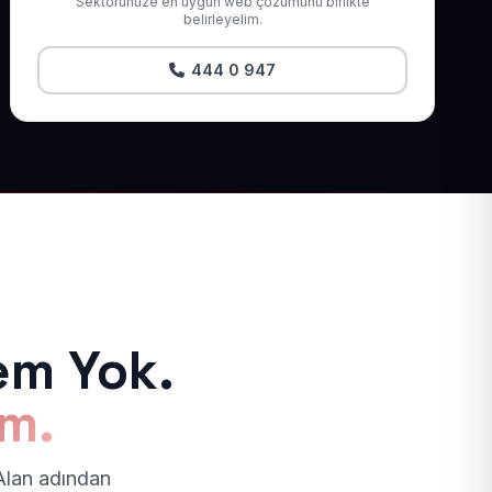
Sektörünüze en uygun web çözümünü birlikte
belirleyelim.
444 0 947
em Yok.
ım.
 Alan adından