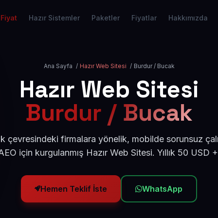
Fiyat
Hazır Sistemler
Paketler
Fiyatlar
Hakkımızda
Ana Sayfa
/
Hazır Web Sitesi
/
Burdur / Bucak
Hazır Web Sitesi
Burdur / Bucak
 çevresindeki firmalara yönelik, mobilde sorunsuz çal
EO için kurgulanmış Hazır Web Sitesi. Yıllık 50 USD 
Hemen Teklif İste
WhatsApp