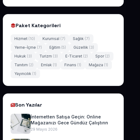
Paket Kategorileri
Hizmet
(10)
Kurumsal
(7)
Sağlık
(7)
Yeme-İçme
(7)
Eğitim
(5)
Güzellik
(3)
Hukuk
(3)
Turizm
(3)
E-Ticaret
(2)
Spor
(2)
Tanıtım
(2)
Emlak
(1)
Finans
(1)
Mağaza
(1)
Yayıncılık
(1)
Son Yazılar
İnternetten Satışa Geçin: Online
Mağazanızı Gece Gündüz Çalıştırın
29 Mayıs 2026