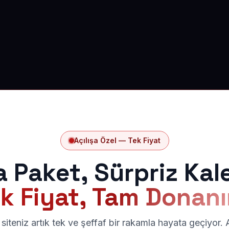
Açılışa Özel — Tek Fiyat
a Paket, Sürpriz Kal
k Fiyat, Tam Donan
siteniz artık tek ve şeffaf bir rakamla hayata geçiyor.