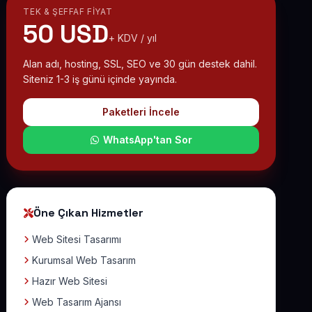
TEK & ŞEFFAF FIYAT
50 USD
+ KDV / yıl
Alan adı, hosting, SSL, SEO ve 30 gün destek dahil.
Siteniz 1-3 iş günü içinde yayında.
Paketleri İncele
WhatsApp'tan Sor
Öne Çıkan Hizmetler
Web Sitesi Tasarımı
Kurumsal Web Tasarım
Hazır Web Sitesi
Web Tasarım Ajansı