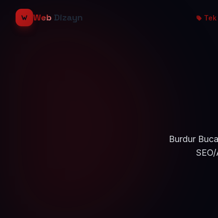
Web
Dizayn
Tek 
Burdur Bucak
SEO/A