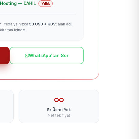
 + Hosting — DAHİL
Yıllık
m. Yılda yalnızca
50 USD + KDV
; alan adı,
rakamın içinde.
WhatsApp'tan Sor
Ek Ücret Yok
Net tek fiyat