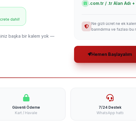
.com.tr / .tr Alan Adı
ücrete dahil!
Ne gizli ücret ne ek kale
barındırma ve fazlası bu 
niz başka bir kalem yok —
Hemen Başlayalım
Güvenli Ödeme
7/24 Destek
Kart / Havale
WhatsApp hattı