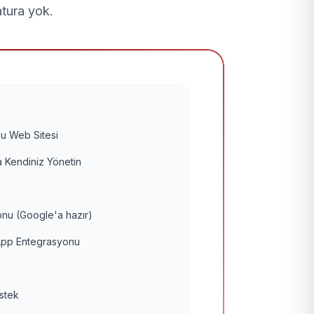
atura yok.
u Web Sitesi
 Kendiniz Yönetin
nu (Google'a hazır)
pp Entegrasyonu
estek