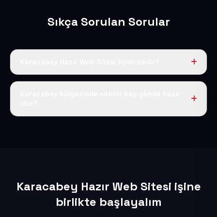
Sıkça Sorulan Sorular
Karacabey Hazır Web Sitesi fiyatı nedir?
Tek fiyat uygulanır: yıllık 50 USD + KDV. Bu bedele alan
adı, hosting, SSL ve temel SEO da dahildir.
Karacabey bölgesinde siteniz kaç günde hazır
olur?
İçerikleriniz elimize geçtikten sonra siteniz 1-3 iş günü
içerisinde yayına alınır.
Karacabey Hazır Web Sitesi işine
birlikte başlayalım