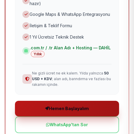
hazır)
Google Maps & WhatsApp Entegrasyonu
İletişim & Teklif Formu
1 Yıl Ücretsiz Teknik Destek
.com.tr / .tr Alan Adı + Hosting — DAHİL
Yıllık
Ne gizli ücret ne ek kalem. Yılda yalnızca
50
USD + KDV
; alan adı, barındırma ve fazlası bu
rakamın içinde.
Hemen Başlayalım
WhatsApp'tan Sor