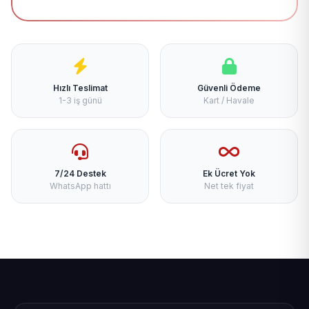
Hızlı Teslimat
Güvenli Ödeme
1-3 iş günü
Kart / Havale
7/24 Destek
Ek Ücret Yok
WhatsApp hattı
Net tek fiyat