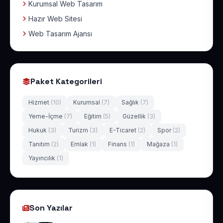
Kurumsal Web Tasarım
Hazır Web Sitesi
Web Tasarım Ajansı
Paket Kategorileri
Hizmet
(10)
Kurumsal
(7)
Sağlık
(7)
Yeme-İçme
(7)
Eğitim
(5)
Güzellik
(3)
Hukuk
(3)
Turizm
(3)
E-Ticaret
(2)
Spor
(2)
Tanıtım
(2)
Emlak
(1)
Finans
(1)
Mağaza
(1)
Yayıncılık
(1)
Son Yazılar