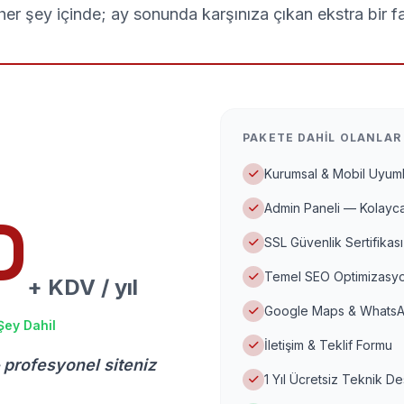
er şey içinde; ay sonunda karşınıza çıkan ekstra bir f
PAKETE DAHIL OLANLAR
Kurumsal & Mobil Uyuml
Admin Paneli — Kolayca
D
SSL Güvenlik Sertifikası
Temel SEO Optimizasyo
+ KDV / yıl
Google Maps & WhatsA
Şey Dahil
İletişim & Teklif Formu
 profesyonel siteniz
1 Yıl Ücretsiz Teknik D