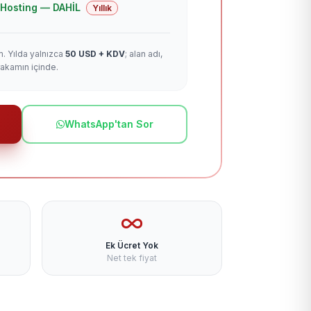
 + Hosting — DAHİL
Yıllık
m. Yılda yalnızca
50 USD + KDV
; alan adı,
rakamın içinde.
WhatsApp'tan Sor
Ek Ücret Yok
Net tek fiyat