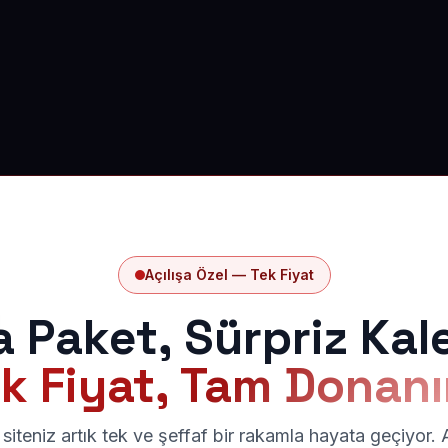
Açılışa Özel — Tek Fiyat
a Paket, Sürpriz Kal
k Fiyat, Tam Donan
siteniz artık tek ve şeffaf bir rakamla hayata geçiyor.