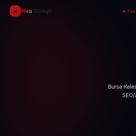
Web
Dizayn
Tek 
Bursa Keles
SEO/A