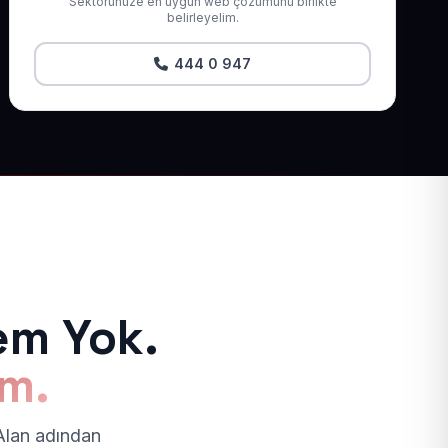
Sektörünüze en uygun web çözümünü birlikte
belirleyelim.
444 0 947
em Yok.
ım.
 Alan adından