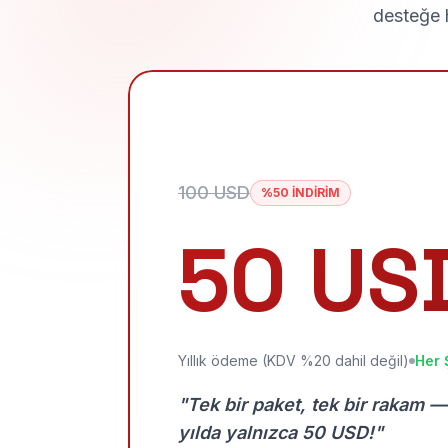
desteğe h
100 USD
%50 İNDİRİM
50 US
Yıllık ödeme (KDV %20 dahil değil)
Her 
"Tek bir paket, tek bir rakam —
yılda yalnızca 50 USD!"