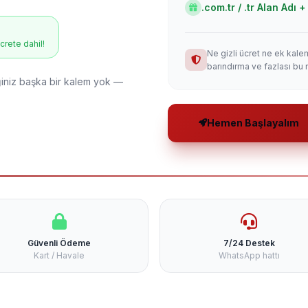
.com.tr / .tr Alan Adı
ücrete dahil!
Ne gizli ücret ne ek kale
barındırma ve fazlası bu 
niz başka bir kalem yok —
Hemen Başlayalım
Güvenli Ödeme
7/24 Destek
Kart / Havale
WhatsApp hattı