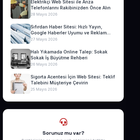
Elektrikçi Web Sitesi ile Arıza
Telefonlarını Rakibinizden Önce Alın
28 Mayıs 2026
Sıfırdan Haber Sitesi: Hızlı Yayın,
Google Haberler Uyumu ve Reklam
Geliri
27 Mayıs 2026
Halı Yıkamada Online Talep: Sokak
Sokak İş Büyütme Rehberi
26 Mayıs 2026
Sigorta Acentesi İçin Web Sitesi: Teklif
Talebini Müşteriye Çevirin
25 Mayıs 2026
Sorunuz mu var?