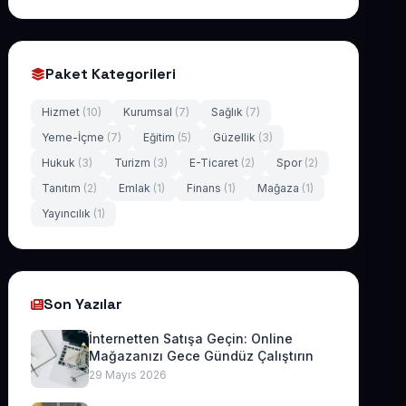
Paket Kategorileri
Hizmet
(10)
Kurumsal
(7)
Sağlık
(7)
Yeme-İçme
(7)
Eğitim
(5)
Güzellik
(3)
Hukuk
(3)
Turizm
(3)
E-Ticaret
(2)
Spor
(2)
Tanıtım
(2)
Emlak
(1)
Finans
(1)
Mağaza
(1)
Yayıncılık
(1)
Son Yazılar
İnternetten Satışa Geçin: Online
Mağazanızı Gece Gündüz Çalıştırın
29 Mayıs 2026