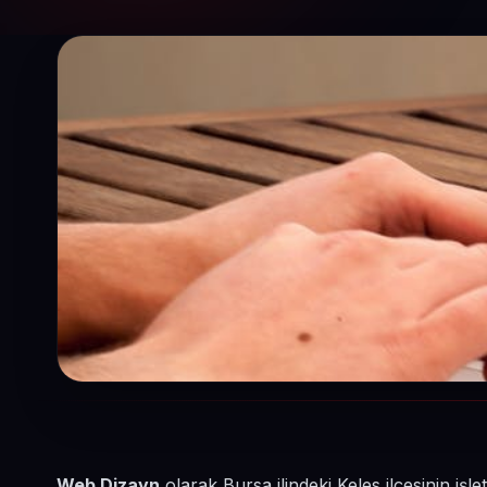
Web Dizayn
olarak Bursa ilindeki Keles ilçesinin iş