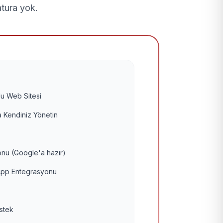
atura yok.
u Web Sitesi
 Kendiniz Yönetin
nu (Google'a hazır)
pp Entegrasyonu
estek