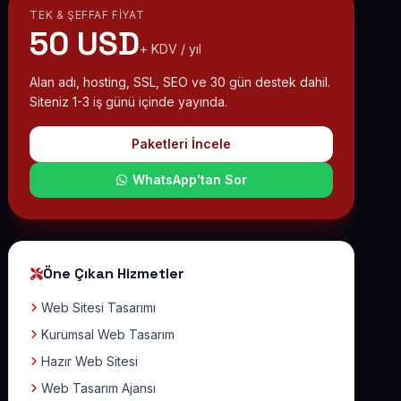
TEK & ŞEFFAF FIYAT
50 USD
+ KDV / yıl
Alan adı, hosting, SSL, SEO ve 30 gün destek dahil.
Siteniz 1-3 iş günü içinde yayında.
Paketleri İncele
WhatsApp'tan Sor
Öne Çıkan Hizmetler
Web Sitesi Tasarımı
Kurumsal Web Tasarım
Hazır Web Sitesi
Web Tasarım Ajansı