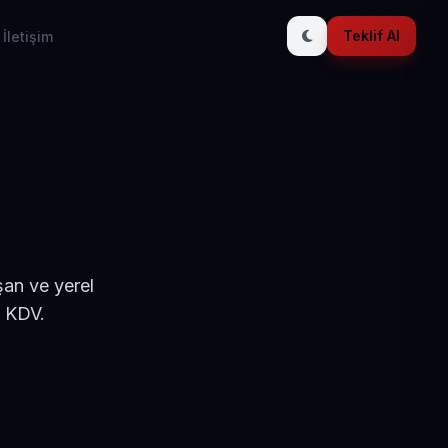
Teklif Al
İletişim
şan ve yerel
+ KDV.