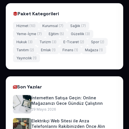
Paket Kategorileri
Hizmet
(10)
Kurumsal
(7)
Sağlık
(7)
Yeme-İçme
(7)
Eğitim
(5)
Güzellik
(3)
Hukuk
(3)
Turizm
(3)
E-Ticaret
(2)
Spor
(2)
Tanıtım
(2)
Emlak
(1)
Finans
(1)
Mağaza
(1)
Yayıncılık
(1)
Son Yazılar
İnternetten Satışa Geçin: Online
Mağazanızı Gece Gündüz Çalıştırın
29 Mayıs 2026
Elektrikçi Web Sitesi ile Arıza
Telefonlarını Rakibinizden Önce Alın