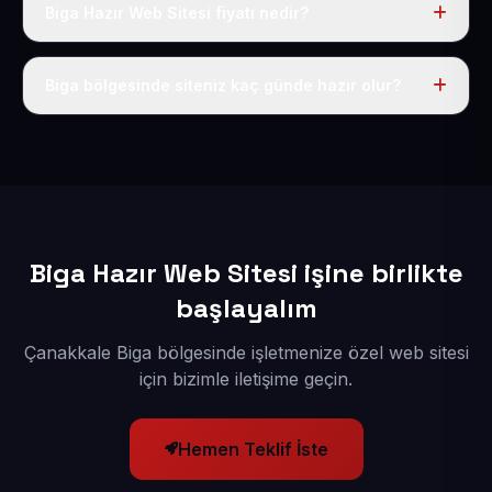
Biga Hazır Web Sitesi fiyatı nedir?
Tek fiyat uygulanır: yıllık 50 USD + KDV. Bu bedele alan
adı, hosting, SSL ve temel SEO da dahildir.
Biga bölgesinde siteniz kaç günde hazır olur?
İçerikleriniz elimize geçtikten sonra siteniz 1-3 iş günü
içerisinde yayına alınır.
Biga Hazır Web Sitesi işine birlikte
başlayalım
Çanakkale Biga bölgesinde işletmenize özel web sitesi
için bizimle iletişime geçin.
Hemen Teklif İste