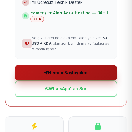
1 Yıl Ücretsiz Teknik Destek
.com.tr / .tr Alan Adı + Hosting — DAHİL
Yıllık
Ne gizli ücret ne ek kalem. Yılda yalnızca
50
USD + KDV
; alan adı, barındırma ve fazlası bu
rakamın içinde.
Hemen Başlayalım
WhatsApp'tan Sor