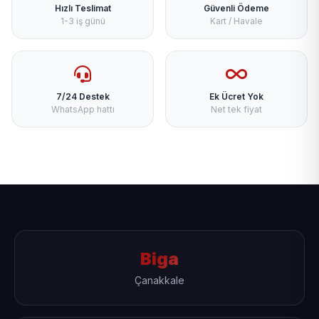
Hızlı Teslimat
Güvenli Ödeme
1-3 iş günü
Kart / Havale
7/24 Destek
Ek Ücret Yok
WhatsApp hattı
Net tek fiyat
Biga
Çanakkale