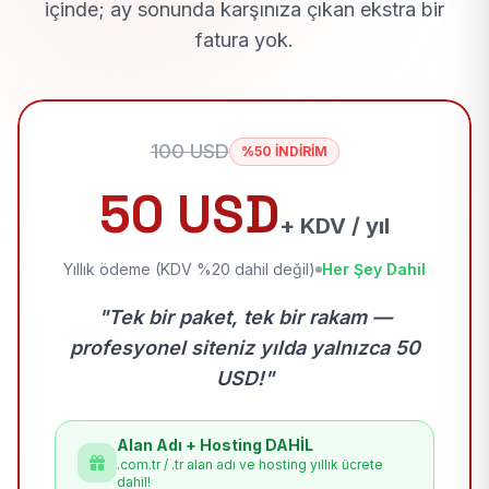
içinde; ay sonunda karşınıza çıkan ekstra bir
fatura yok.
100 USD
%50 İNDİRİM
50 USD
+ KDV / yıl
Yıllık ödeme (KDV %20 dahil değil)
Her Şey Dahil
"Tek bir paket, tek bir rakam —
profesyonel siteniz yılda yalnızca 50
USD!"
Alan Adı + Hosting DAHİL
.com.tr / .tr alan adı ve hosting yıllık ücrete
dahil!