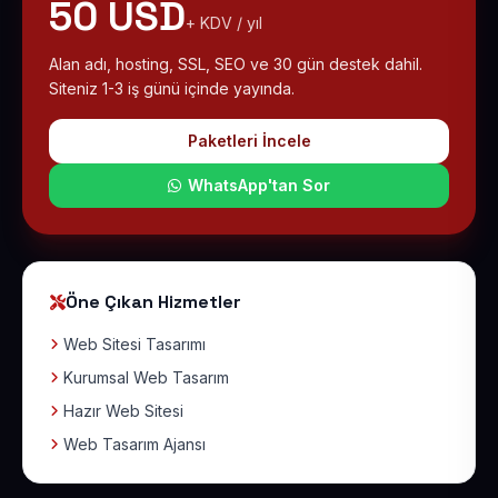
50 USD
+ KDV / yıl
Alan adı, hosting, SSL, SEO ve 30 gün destek dahil.
Siteniz 1-3 iş günü içinde yayında.
Paketleri İncele
WhatsApp'tan Sor
Öne Çıkan Hizmetler
Web Sitesi Tasarımı
Kurumsal Web Tasarım
Hazır Web Sitesi
Web Tasarım Ajansı