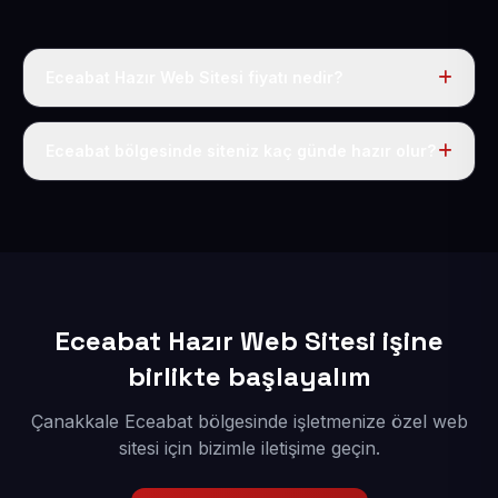
Eceabat Hazır Web Sitesi fiyatı nedir?
Tek fiyat uygulanır: yıllık 50 USD + KDV. Bu bedele alan
adı, hosting, SSL ve temel SEO da dahildir.
Eceabat bölgesinde siteniz kaç günde hazır olur?
İçerikleriniz elimize geçtikten sonra siteniz 1-3 iş günü
içerisinde yayına alınır.
Eceabat Hazır Web Sitesi işine
birlikte başlayalım
Çanakkale Eceabat bölgesinde işletmenize özel web
sitesi için bizimle iletişime geçin.