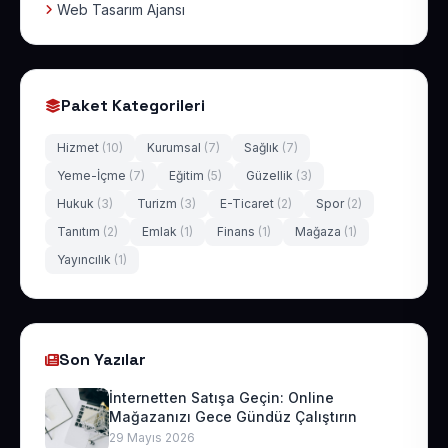
Web Tasarım Ajansı
Paket Kategorileri
Hizmet
(10)
Kurumsal
(7)
Sağlık
(7)
Yeme-İçme
(7)
Eğitim
(5)
Güzellik
(3)
Hukuk
(3)
Turizm
(3)
E-Ticaret
(2)
Spor
(2)
Tanıtım
(2)
Emlak
(1)
Finans
(1)
Mağaza
(1)
Yayıncılık
(1)
Son Yazılar
İnternetten Satışa Geçin: Online
Mağazanızı Gece Gündüz Çalıştırın
29 Mayıs 2026