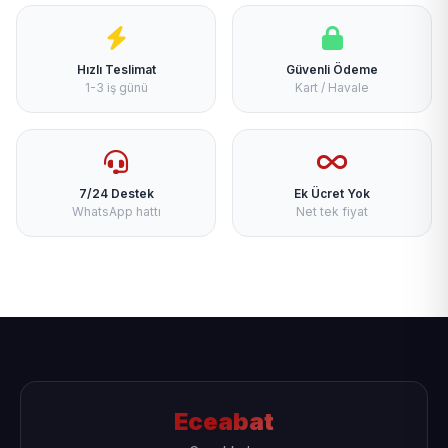
Hızlı Teslimat
Güvenli Ödeme
1-3 iş günü
Kart / Havale
7/24 Destek
Ek Ücret Yok
WhatsApp hattı
Net tek fiyat
Eceabat