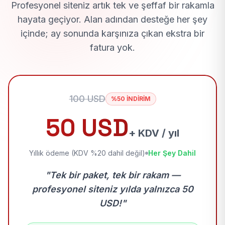
Profesyonel siteniz artık tek ve şeffaf bir rakamla
hayata geçiyor. Alan adından desteğe her şey
içinde; ay sonunda karşınıza çıkan ekstra bir
fatura yok.
100 USD
%50 İNDİRİM
50 USD
+ KDV / yıl
Yıllık ödeme (KDV %20 dahil değil)
Her Şey Dahil
"Tek bir paket, tek bir rakam —
profesyonel siteniz yılda yalnızca 50
USD!"