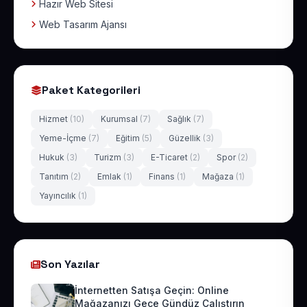
Hazır Web Sitesi
Web Tasarım Ajansı
Paket Kategorileri
Hizmet
(10)
Kurumsal
(7)
Sağlık
(7)
Yeme-İçme
(7)
Eğitim
(5)
Güzellik
(3)
Hukuk
(3)
Turizm
(3)
E-Ticaret
(2)
Spor
(2)
Tanıtım
(2)
Emlak
(1)
Finans
(1)
Mağaza
(1)
Yayıncılık
(1)
Son Yazılar
İnternetten Satışa Geçin: Online
Mağazanızı Gece Gündüz Çalıştırın