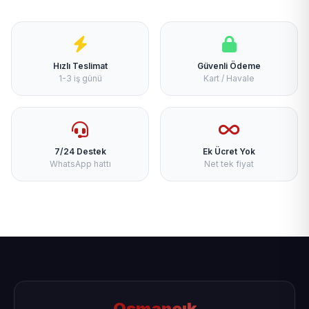
Hızlı Teslimat
Güvenli Ödeme
1-3 iş günü
Kart / Havale
7/24 Destek
Ek Ücret Yok
WhatsApp hattı
Net tek fiyat
Osmancık