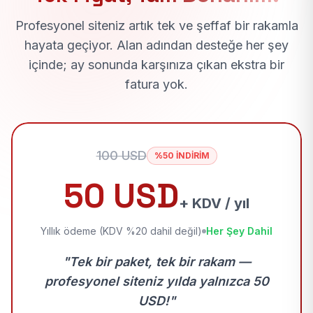
Profesyonel siteniz artık tek ve şeffaf bir rakamla
hayata geçiyor. Alan adından desteğe her şey
içinde; ay sonunda karşınıza çıkan ekstra bir
fatura yok.
100 USD
%50 İNDİRİM
50 USD
+ KDV / yıl
Yıllık ödeme (KDV %20 dahil değil)
Her Şey Dahil
"Tek bir paket, tek bir rakam —
profesyonel siteniz yılda yalnızca 50
USD!"