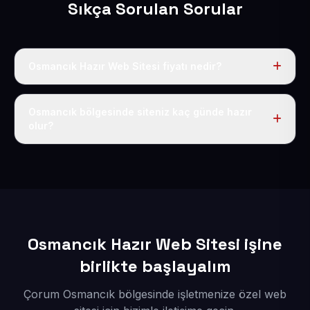
Sıkça Sorulan Sorular
Osmancık Hazır Web Sitesi fiyatı nedir?
Tek fiyat uygulanır: yıllık 50 USD + KDV. Bu bedele alan
adı, hosting, SSL ve temel SEO da dahildir.
Osmancık bölgesinde siteniz kaç günde hazır
olur?
İçerikleriniz elimize geçtikten sonra siteniz 1-3 iş günü
içerisinde yayına alınır.
Osmancık Hazır Web Sitesi işine
birlikte başlayalım
Çorum Osmancık bölgesinde işletmenize özel web