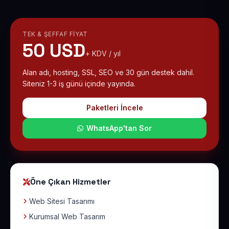
TEK & ŞEFFAF FIYAT
50 USD
+ KDV / yıl
Alan adı, hosting, SSL, SEO ve 30 gün destek dahil.
Siteniz 1-3 iş günü içinde yayında.
Paketleri İncele
WhatsApp'tan Sor
Öne Çıkan Hizmetler
Web Sitesi Tasarımı
Kurumsal Web Tasarım