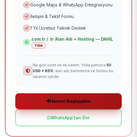
Google Maps & WhatsApp Entegrasyonu
İletişim & Teklif Formu
1 Yıl Ücretsiz Teknik Destek
.com.tr / .tr Alan Adı + Hosting — DAHİL
Yıllık
Ne gizli ücret ne ek kalem. Yılda yalnızca
50
USD + KDV
; alan adı, barındırma ve fazlası bu
rakamın içinde.
Hemen Başlayalım
WhatsApp'tan Sor