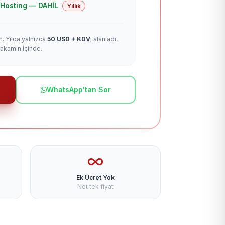
 + Hosting — DAHİL
Yıllık
m. Yılda yalnızca
50 USD + KDV
; alan adı,
rakamın içinde.
WhatsApp'tan Sor
Ek Ücret Yok
Net tek fiyat