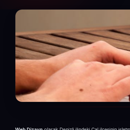
Web Dizayn
olarak Denizli ilindeki Çal ilçesinin işl