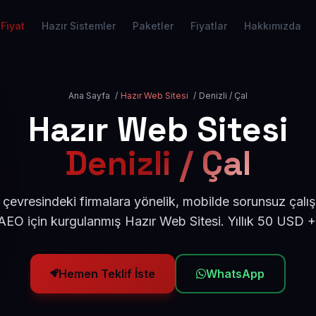
Fiyat
Hazır Sistemler
Paketler
Fiyatlar
Hakkımızda
Ana Sayfa
/
Hazır Web Sitesi
/
Denizli / Çal
Hazır Web Sitesi
Denizli / Çal
l çevresindeki firmalara yönelik, mobilde sorunsuz çalış
EO için kurgulanmış Hazır Web Sitesi. Yıllık 50 USD 
Hemen Teklif İste
WhatsApp