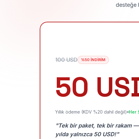
desteğe h
100 USD
%50 İNDİRİM
50 US
Yıllık ödeme (KDV %20 dahil değil)
Her 
"Tek bir paket, tek bir rakam —
yılda yalnızca 50 USD!"