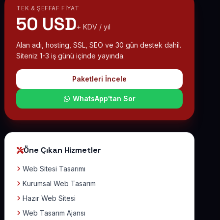
TEK & ŞEFFAF FIYAT
50 USD
+ KDV / yıl
Alan adı, hosting, SSL, SEO ve 30 gün destek dahil.
Siteniz 1-3 iş günü içinde yayında.
Paketleri İncele
WhatsApp'tan Sor
Öne Çıkan Hizmetler
Web Sitesi Tasarımı
Kurumsal Web Tasarım
Hazır Web Sitesi
Web Tasarım Ajansı