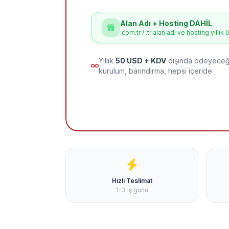
Alan Adı + Hosting DAHİL
.com.tr / .tr alan adı ve hosting yıllık 
Yıllık
50 USD + KDV
dışında ödeyeceği
kurulum, barındırma, hepsi içeride.
Hızlı Teslimat
1-3 iş günü