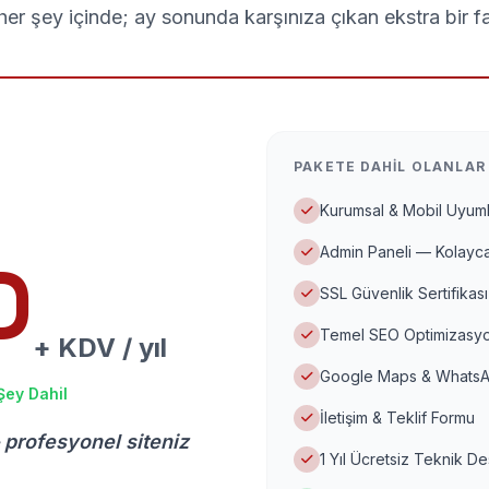
er şey içinde; ay sonunda karşınıza çıkan ekstra bir f
PAKETE DAHIL OLANLAR
Kurumsal & Mobil Uyuml
Admin Paneli — Kolayca
D
SSL Güvenlik Sertifikası
Temel SEO Optimizasyo
+ KDV / yıl
Google Maps & WhatsA
Şey Dahil
İletişim & Teklif Formu
 profesyonel siteniz
1 Yıl Ücretsiz Teknik D