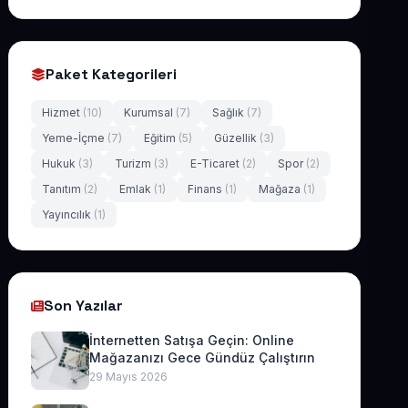
Paket Kategorileri
Hizmet
(10)
Kurumsal
(7)
Sağlık
(7)
Yeme-İçme
(7)
Eğitim
(5)
Güzellik
(3)
Hukuk
(3)
Turizm
(3)
E-Ticaret
(2)
Spor
(2)
Tanıtım
(2)
Emlak
(1)
Finans
(1)
Mağaza
(1)
Yayıncılık
(1)
Son Yazılar
İnternetten Satışa Geçin: Online
Mağazanızı Gece Gündüz Çalıştırın
29 Mayıs 2026