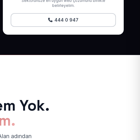
Sektörünüze en uygun web çözümünü birlikte
belirleyelim.
444 0 947
em Yok.
ım.
 Alan adından