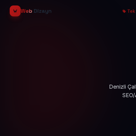
Web
Dizayn
Tek 
Denizli Ça
SEO/A