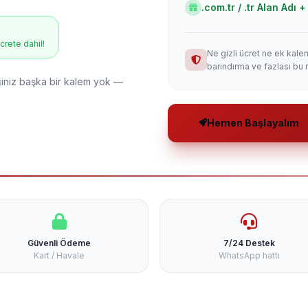
.com.tr / .tr Alan Adı
ücrete dahil!
Ne gizli ücret ne ek kale
barındırma ve fazlası bu 
niz başka bir kalem yok —
Hemen Başlayalım
Güvenli Ödeme
7/24 Destek
Kart / Havale
WhatsApp hattı