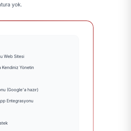
atura yok.
u Web Sitesi
 Kendiniz Yönetin
nu (Google'a hazır)
pp Entegrasyonu
estek