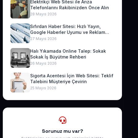
Elektrikçi Web Sitesi ile Arıza
Telefonlarını Rakibinizden Önce Alın
28 Mayıs 2026
Sıfırdan Haber Sitesi: Hızlı Yayın,
Google Haberler Uyumu ve Reklam
Geliri
27 Mayıs 2026
Halı Yıkamada Online Talep: Sokak
Sokak İş Büyütme Rehberi
26 Mayıs 2026
Sigorta Acentesi İçin Web Sitesi: Teklif
Talebini Müşteriye Çevirin
25 Mayıs 2026
Sorunuz mu var?