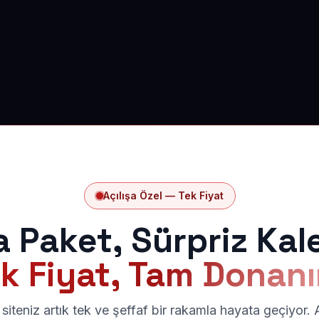
Açılışa Özel — Tek Fiyat
a Paket, Sürpriz Kal
k Fiyat, Tam Donan
siteniz artık tek ve şeffaf bir rakamla hayata geçiyor.