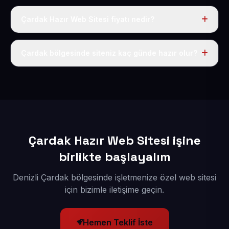
Çardak Hazır Web Sitesi fiyatı nedir?
Tek fiyat uygulanır: yıllık 50 USD + KDV. Bu bedele alan
adı, hosting, SSL ve temel SEO da dahildir.
Çardak bölgesinde siteniz kaç günde hazır olur?
İçerikleriniz elimize geçtikten sonra siteniz 1-3 iş günü
içerisinde yayına alınır.
Çardak Hazır Web Sitesi işine
birlikte başlayalım
Denizli Çardak bölgesinde işletmenize özel web sitesi
için bizimle iletişime geçin.
Hemen Teklif İste