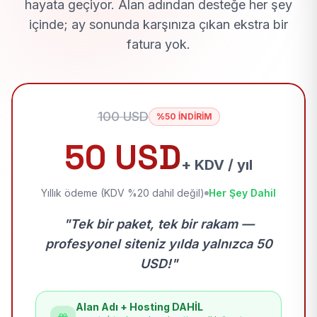
hayata geçiyor. Alan adından desteğe her şey
içinde; ay sonunda karşınıza çıkan ekstra bir
fatura yok.
100 USD
%50 İNDİRİM
50 USD
+ KDV / yıl
Yıllık ödeme (KDV %20 dahil değil)
Her Şey Dahil
"Tek bir paket, tek bir rakam —
profesyonel siteniz yılda yalnızca 50
USD!"
Alan Adı + Hosting DAHİL