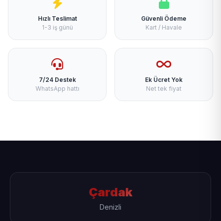
Hızlı Teslimat
Güvenli Ödeme
1-3 iş günü
Kart / Havale
7/24 Destek
Ek Ücret Yok
WhatsApp hattı
Net tek fiyat
Çardak
Denizli