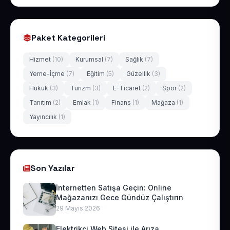
Paket Kategorileri
Hizmet
(10)
Kurumsal
(7)
Sağlık
(7)
Yeme-İçme
(7)
Eğitim
(5)
Güzellik
(3)
Hukuk
(3)
Turizm
(3)
E-Ticaret
(2)
Spor
(2)
Tanıtım
(2)
Emlak
(1)
Finans
(1)
Mağaza
(1)
Yayıncılık
(1)
Son Yazılar
İnternetten Satışa Geçin: Online
Mağazanızı Gece Gündüz Çalıştırın
29 Mayıs 2026
Elektrikçi Web Sitesi ile Arıza