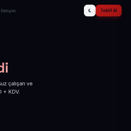
Teklif Al
İletişim
di
suz çalışan ve
D + KDV.