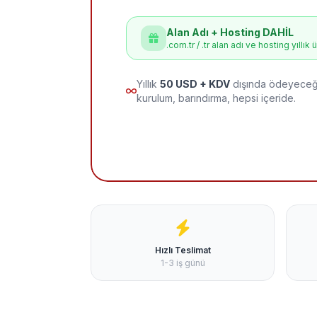
Alan Adı + Hosting DAHİL
.com.tr / .tr alan adı ve hosting yıllık 
Yıllık
50 USD + KDV
dışında ödeyeceği
kurulum, barındırma, hepsi içeride.
Hızlı Teslimat
1-3 iş günü