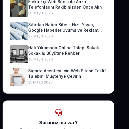
Elektrikçi Web Sitesi ile Arıza
Telefonlarını Rakibinizden Önce Alın
28 Mayıs 2026
Sıfırdan Haber Sitesi: Hızlı Yayın,
Google Haberler Uyumu ve Reklam
Geliri
27 Mayıs 2026
Halı Yıkamada Online Talep: Sokak
Sokak İş Büyütme Rehberi
26 Mayıs 2026
Sigorta Acentesi İçin Web Sitesi: Teklif
Talebini Müşteriye Çevirin
25 Mayıs 2026
Sorunuz mu var?