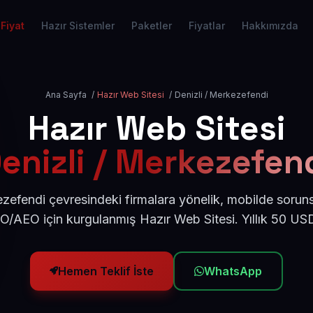
Fiyat
Hazır Sistemler
Paketler
Fiyatlar
Hakkımızda
Ana Sayfa
/
Hazır Web Sitesi
/
Denizli / Merkezefendi
Hazır Web Sitesi
enizli / Merkezefen
zefendi çevresindeki firmalara yönelik, mobilde sorun
EO/AEO için kurgulanmış Hazır Web Sitesi. Yıllık 50 US
Hemen Teklif İste
WhatsApp