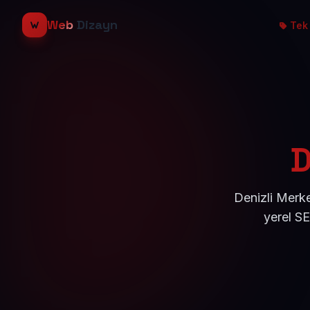
Web
Dizayn
Tek 
D
Denizli Merke
yerel S