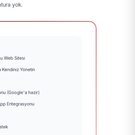
atura yok.
u Web Sitesi
 Kendiniz Yönetin
nu (Google'a hazır)
pp Entegrasyonu
estek