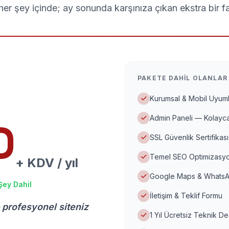
er şey içinde; ay sonunda karşınıza çıkan ekstra bir f
PAKETE DAHIL OLANLAR
Kurumsal & Mobil Uyuml
Admin Paneli — Kolayca
D
SSL Güvenlik Sertifikası
Temel SEO Optimizasyo
+ KDV / yıl
Google Maps & WhatsA
Şey Dahil
İletişim & Teklif Formu
 profesyonel siteniz
1 Yıl Ücretsiz Teknik D