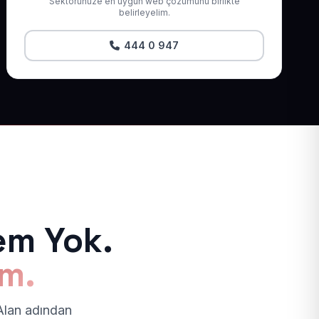
Sektörünüze en uygun web çözümünü birlikte
belirleyelim.
444 0 947
em Yok.
ım.
 Alan adından