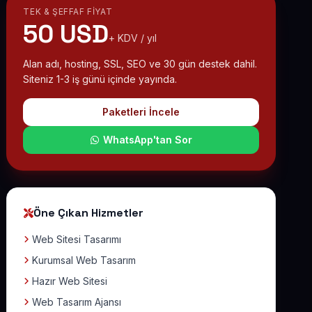
TEK & ŞEFFAF FIYAT
50 USD
+ KDV / yıl
Alan adı, hosting, SSL, SEO ve 30 gün destek dahil.
Siteniz 1-3 iş günü içinde yayında.
Paketleri İncele
WhatsApp'tan Sor
Öne Çıkan Hizmetler
Web Sitesi Tasarımı
Kurumsal Web Tasarım
Hazır Web Sitesi
Web Tasarım Ajansı