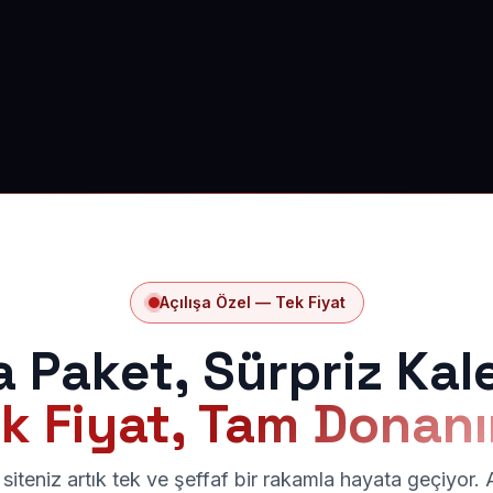
Açılışa Özel — Tek Fiyat
a Paket, Sürpriz Kal
k Fiyat, Tam Donan
siteniz artık tek ve şeffaf bir rakamla hayata geçiyor.