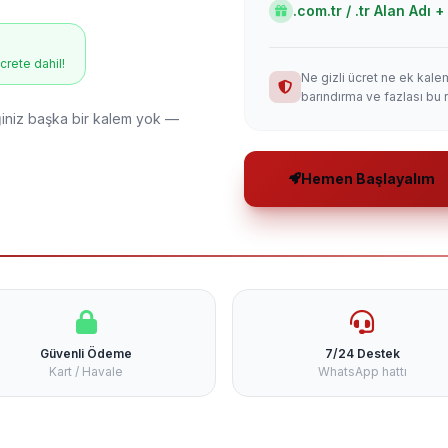
.com.tr / .tr Alan Adı
ücrete dahil!
Ne gizli ücret ne ek kale
barındırma ve fazlası bu 
niz başka bir kalem yok —
Hemen Başlayalım
Güvenli Ödeme
7/24 Destek
Kart / Havale
WhatsApp hattı