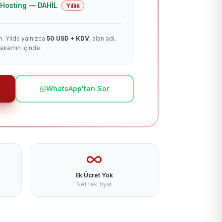
 + Hosting — DAHİL
Yıllık
m. Yılda yalnızca
50 USD + KDV
; alan adı,
rakamın içinde.
WhatsApp'tan Sor
Ek Ücret Yok
Net tek fiyat