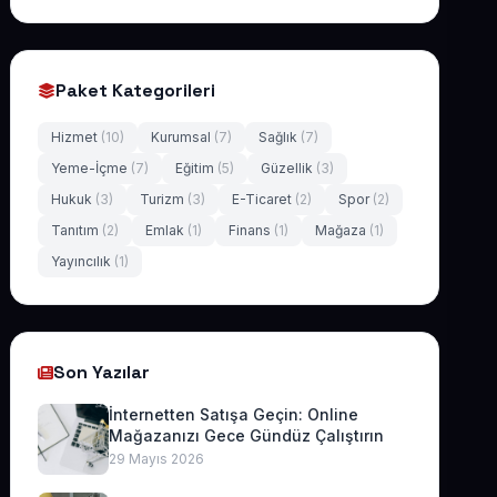
Paket Kategorileri
Hizmet
(10)
Kurumsal
(7)
Sağlık
(7)
Yeme-İçme
(7)
Eğitim
(5)
Güzellik
(3)
Hukuk
(3)
Turizm
(3)
E-Ticaret
(2)
Spor
(2)
Tanıtım
(2)
Emlak
(1)
Finans
(1)
Mağaza
(1)
Yayıncılık
(1)
Son Yazılar
İnternetten Satışa Geçin: Online
Mağazanızı Gece Gündüz Çalıştırın
29 Mayıs 2026