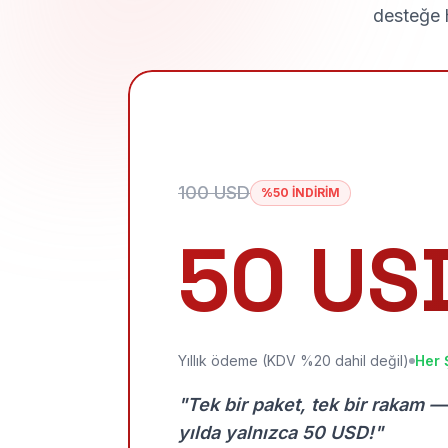
desteğe h
100 USD
%50 İNDİRİM
50 US
Yıllık ödeme (KDV %20 dahil değil)
Her 
"Tek bir paket, tek bir rakam —
yılda yalnızca 50 USD!"