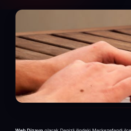
Web Dizayn
olarak Denizli ilindeki Merkezefendi ilç