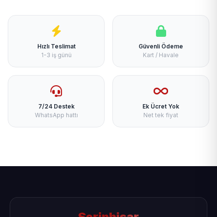
Hızlı Teslimat
Güvenli Ödeme
1-3 iş günü
Kart / Havale
7/24 Destek
Ek Ücret Yok
WhatsApp hattı
Net tek fiyat
Serinhisar