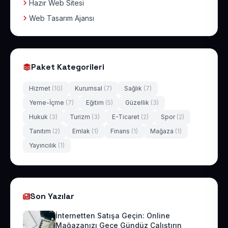
Hazır Web Sitesi
Web Tasarım Ajansı
Paket Kategorileri
Hizmet
(10)
Kurumsal
(7)
Sağlık
(7)
Yeme-İçme
(7)
Eğitim
(5)
Güzellik
(3)
Hukuk
(3)
Turizm
(3)
E-Ticaret
(2)
Spor
(2)
Tanıtım
(2)
Emlak
(1)
Finans
(1)
Mağaza
(1)
Yayıncılık
(1)
Son Yazılar
İnternetten Satışa Geçin: Online
Mağazanızı Gece Gündüz Çalıştırın