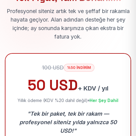
Profesyonel siteniz artık tek ve şeffaf bir rakamla
hayata geçiyor. Alan adından desteğe her şey
içinde; ay sonunda karşınıza çıkan ekstra bir
fatura yok.
100 USD
%50 İNDİRİM
50 USD
+ KDV / yıl
Yıllık ödeme (KDV %20 dahil değil)
Her Şey Dahil
"Tek bir paket, tek bir rakam —
profesyonel siteniz yılda yalnızca 50
USD!"