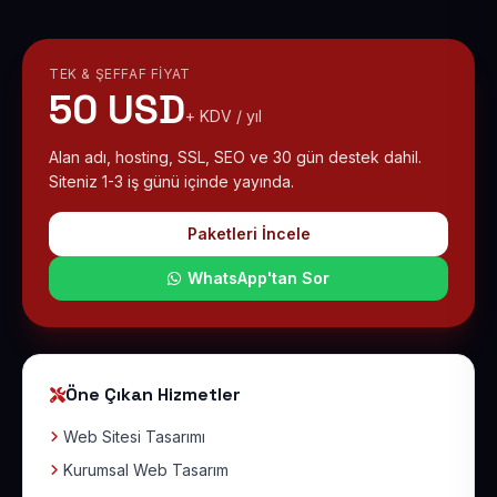
TEK & ŞEFFAF FIYAT
50 USD
+ KDV / yıl
Alan adı, hosting, SSL, SEO ve 30 gün destek dahil.
Siteniz 1-3 iş günü içinde yayında.
Paketleri İncele
WhatsApp'tan Sor
Öne Çıkan Hizmetler
Web Sitesi Tasarımı
Kurumsal Web Tasarım