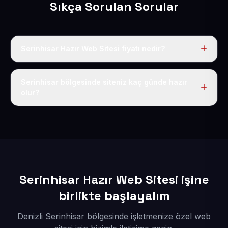
Sıkça Sorulan Sorular
Serinhisar Hazır Web Sitesi fiyatı nedir?
Tek fiyat uygulanır: yıllık 50 USD + KDV. Bu bedele alan
adı, hosting, SSL ve temel SEO da dahildir.
Serinhisar bölgesinde siteniz kaç günde hazır
olur?
İçerikleriniz elimize geçtikten sonra siteniz 1-3 iş günü
içerisinde yayına alınır.
Serinhisar Hazır Web Sitesi işine
birlikte başlayalım
Denizli Serinhisar bölgesinde işletmenize özel web