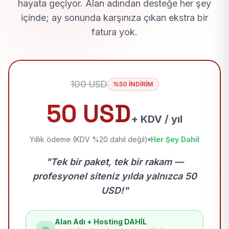
hayata geçiyor. Alan adından desteğe her şey
içinde; ay sonunda karşınıza çıkan ekstra bir
fatura yok.
100 USD
%50 İNDİRİM
50 USD
+ KDV / yıl
Yıllık ödeme (KDV %20 dahil değil)
Her Şey Dahil
"Tek bir paket, tek bir rakam —
profesyonel siteniz yılda yalnızca 50
USD!"
Alan Adı + Hosting DAHİL