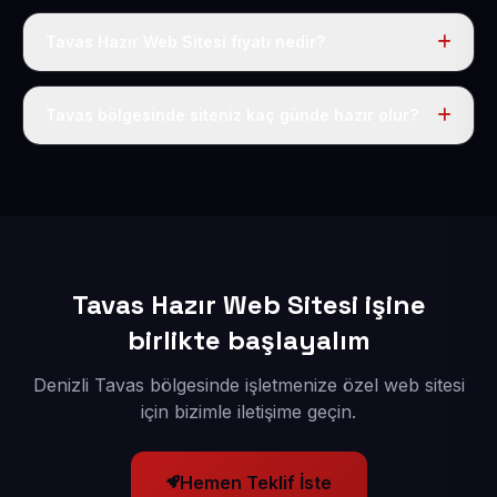
Tavas Hazır Web Sitesi fiyatı nedir?
Tek fiyat uygulanır: yıllık 50 USD + KDV. Bu bedele alan
adı, hosting, SSL ve temel SEO da dahildir.
Tavas bölgesinde siteniz kaç günde hazır olur?
İçerikleriniz elimize geçtikten sonra siteniz 1-3 iş günü
içerisinde yayına alınır.
Tavas Hazır Web Sitesi işine
birlikte başlayalım
Denizli Tavas bölgesinde işletmenize özel web sitesi
için bizimle iletişime geçin.
Hemen Teklif İste