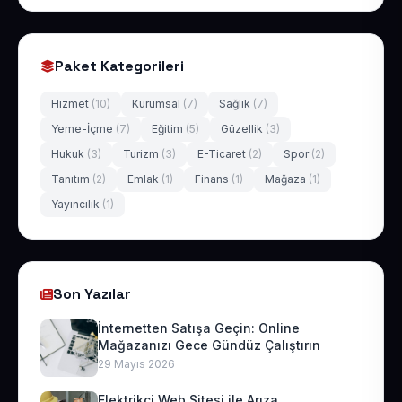
Paket Kategorileri
Hizmet
(10)
Kurumsal
(7)
Sağlık
(7)
Yeme-İçme
(7)
Eğitim
(5)
Güzellik
(3)
Hukuk
(3)
Turizm
(3)
E-Ticaret
(2)
Spor
(2)
Tanıtım
(2)
Emlak
(1)
Finans
(1)
Mağaza
(1)
Yayıncılık
(1)
Son Yazılar
İnternetten Satışa Geçin: Online
Mağazanızı Gece Gündüz Çalıştırın
29 Mayıs 2026
Elektrikçi Web Sitesi ile Arıza