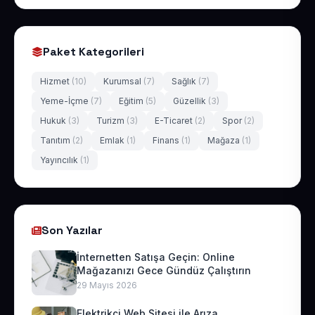
Paket Kategorileri
Hizmet
(10)
Kurumsal
(7)
Sağlık
(7)
Yeme-İçme
(7)
Eğitim
(5)
Güzellik
(3)
Hukuk
(3)
Turizm
(3)
E-Ticaret
(2)
Spor
(2)
Tanıtım
(2)
Emlak
(1)
Finans
(1)
Mağaza
(1)
Yayıncılık
(1)
Son Yazılar
İnternetten Satışa Geçin: Online
Mağazanızı Gece Gündüz Çalıştırın
29 Mayıs 2026
Elektrikçi Web Sitesi ile Arıza