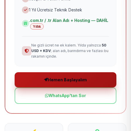
1 Yıl Ücretsiz Teknik Destek
.com.tr / .tr Alan Adı + Hosting — DAHİL
Yıllık
Ne gizli ücret ne ek kalem. Yılda yalnızca
50
USD + KDV
; alan adı, barındırma ve fazlası bu
rakamın içinde.
Hemen Başlayalım
WhatsApp'tan Sor