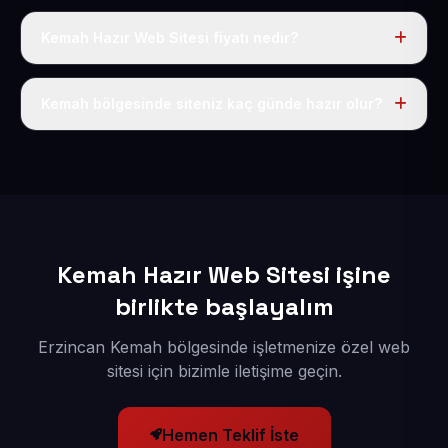
Kemah Hazır Web Sitesi fiyatı nedir?
Tek fiyat uygulanır: yıllık 50 USD + KDV. Bu bedele alan
adı, hosting, SSL ve temel SEO da dahildir.
Kemah bölgesinde siteniz kaç günde hazır olur?
İçerikleriniz elimize geçtikten sonra siteniz 1-3 iş günü
içerisinde yayına alınır.
Kemah Hazır Web Sitesi işine
birlikte başlayalım
Erzincan Kemah bölgesinde işletmenize özel web
sitesi için bizimle iletişime geçin.
Hemen Teklif İste