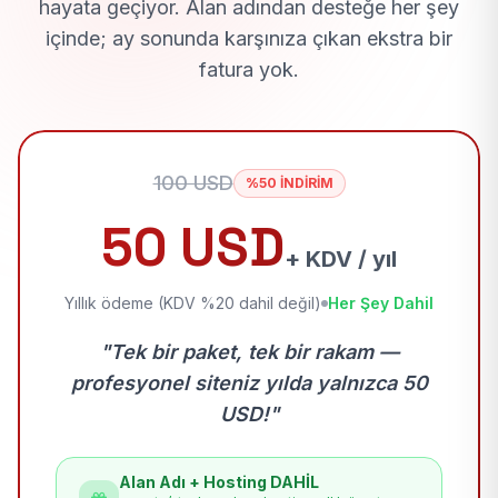
hayata geçiyor. Alan adından desteğe her şey
içinde; ay sonunda karşınıza çıkan ekstra bir
fatura yok.
100 USD
%50 İNDİRİM
50 USD
+ KDV / yıl
Yıllık ödeme (KDV %20 dahil değil)
Her Şey Dahil
"Tek bir paket, tek bir rakam —
profesyonel siteniz yılda yalnızca 50
USD!"
Alan Adı + Hosting DAHİL