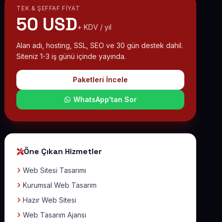
TEK & ŞEFFAF FIYAT
50 USD
+ KDV / yıl
Alan adı, hosting, SSL, SEO ve 30 gün destek dahil.
Siteniz 1-3 iş günü içinde yayında.
Paketleri İncele
WhatsApp'tan Sor
Öne Çıkan Hizmetler
Web Sitesi Tasarımı
Kurumsal Web Tasarım
Hazır Web Sitesi
Web Tasarım Ajansı