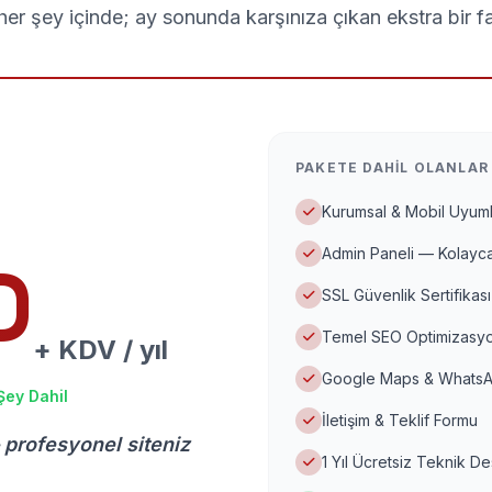
er şey içinde; ay sonunda karşınıza çıkan ekstra bir f
PAKETE DAHIL OLANLAR
Kurumsal & Mobil Uyuml
Admin Paneli — Kolayca
D
SSL Güvenlik Sertifikası
Temel SEO Optimizasyo
+ KDV / yıl
Google Maps & WhatsA
Şey Dahil
İletişim & Teklif Formu
 profesyonel siteniz
1 Yıl Ücretsiz Teknik D