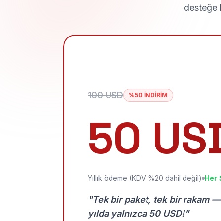
desteğe h
100 USD
%50 İNDİRİM
50 US
Yıllık ödeme (KDV %20 dahil değil)
Her 
"Tek bir paket, tek bir rakam —
yılda yalnızca 50 USD!"