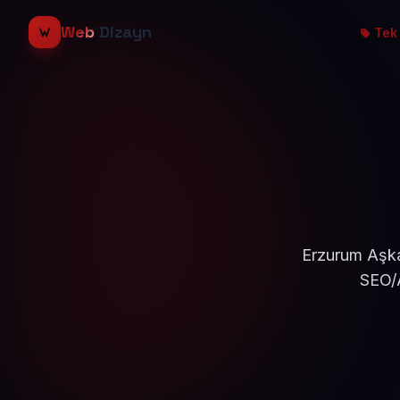
Web
Dizayn
Tek 
Erzurum Aşkal
SEO/A