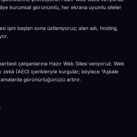
ın diye kurumsal görünümlü, her ekrana uyumlu siteler
si işini baştan sona üstleniyoruz; alan adı, hosting,
yor.
serbest çalışanlarına Hazır Web Sitesi veriyoruz. Web
 zekâ (AEO) içerikleriyle kurgular; böylece “Aşkale
aramalarda görünürlüğünüzü artırır.
k