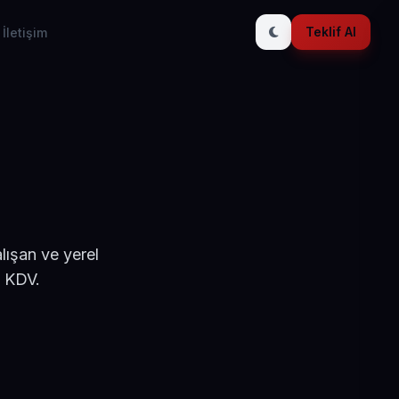
Teklif Al
İletişim
lışan ve yerel
+ KDV.