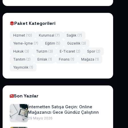
Paket Kategorileri
Hizmet
(10)
Kurumsal
(7)
Sağlık
(7)
Yeme-İçme
(7)
Eğitim
(5)
Güzellik
(3)
Hukuk
(3)
Turizm
(3)
E-Ticaret
(2)
Spor
(2)
Tanıtım
(2)
Emlak
(1)
Finans
(1)
Mağaza
(1)
Yayıncılık
(1)
Son Yazılar
İnternetten Satışa Geçin: Online
Mağazanızı Gece Gündüz Çalıştırın
29 Mayıs 2026