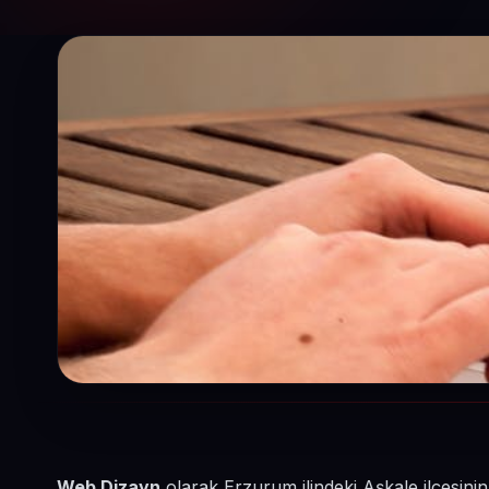
Web Dizayn
olarak Erzurum ilindeki Aşkale ilçesini