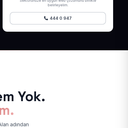
Sektörünüze en uygun web çözümünü birlikte
belirleyelim.
444 0 947
em Yok.
ım.
 Alan adından