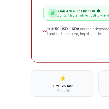
Alan Adı + Hosting DAHİL
.com.tr / .tr alan adı ve hosting yıllık 
Yıllık
50 USD + KDV
dışında ödeyeceği
kurulum, barındırma, hepsi içeride.
Hızlı Teslimat
1-3 iş günü