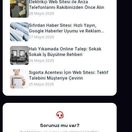
Elektrikçi Web Sitesi ile Arıza
Telefonlarını Rakibinizden Önce Alın
28 Mayıs 2026
Sıfırdan Haber Sitesi: Hızlı Yayın,
Google Haberler Uyumu ve Reklam
Geliri
27 Mayıs 2026
Halı Yıkamada Online Talep: Sokak
Sokak İş Büyütme Rehberi
26 Mayıs 2026
Sigorta Acentesi İçin Web Sitesi: Teklif
Talebini Müşteriye Çevirin
25 Mayıs 2026
Sorunuz mu var?