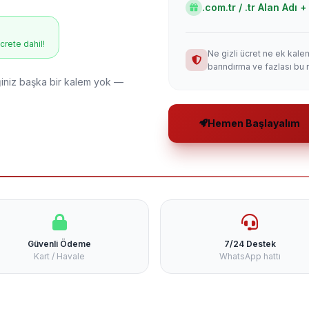
.com.tr / .tr Alan Adı
ücrete dahil!
Ne gizli ücret ne ek kale
barındırma ve fazlası bu 
niz başka bir kalem yok —
Hemen Başlayalım
Güvenli Ödeme
7/24 Destek
Kart / Havale
WhatsApp hattı