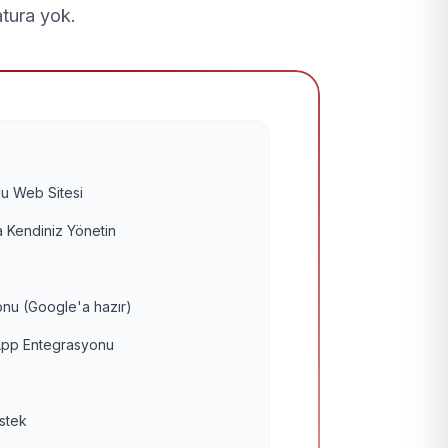
atura yok.
u Web Sitesi
 Kendiniz Yönetin
nu (Google'a hazır)
pp Entegrasyonu
estek