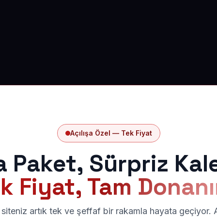
Açılışa Özel — Tek Fiyat
a Paket, Sürpriz Kal
k Fiyat, Tam Donan
siteniz artık tek ve şeffaf bir rakamla hayata geçiyor.