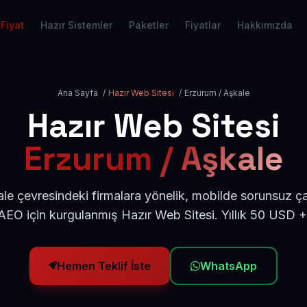
Fiyat
Hazır Sistemler
Paketler
Fiyatlar
Hakkımızda
Ana Sayfa
/
Hazır Web Sitesi
/
Erzurum / Aşkale
Hazır Web Sitesi
Erzurum / Aşkale
e çevresindeki firmalara yönelik, mobilde sorunsuz ça
EO için kurgulanmış Hazır Web Sitesi. Yıllık 50 USD 
Hemen Teklif İste
WhatsApp