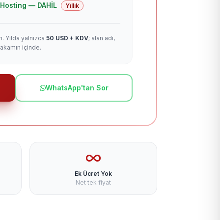
 + Hosting — DAHİL
Yıllık
m. Yılda yalnızca
50 USD + KDV
; alan adı,
rakamın içinde.
WhatsApp'tan Sor
Ek Ücret Yok
Net tek fiyat