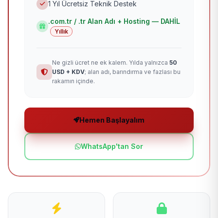
1 Yıl Ücretsiz Teknik Destek
.com.tr / .tr Alan Adı + Hosting — DAHİL
Yıllık
Ne gizli ücret ne ek kalem. Yılda yalnızca
50
USD + KDV
; alan adı, barındırma ve fazlası bu
rakamın içinde.
Hemen Başlayalım
WhatsApp'tan Sor