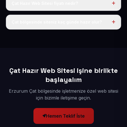
Çat Hazır Web Sitesi fiyatı nedir?
Tek fiyat uygulanır: yıllık 50 USD + KDV. Bu bedele alan
adı, hosting, SSL ve temel SEO da dahildir.
Çat bölgesinde siteniz kaç günde hazır olur?
İçerikleriniz elimize geçtikten sonra siteniz 1-3 iş günü
içerisinde yayına alınır.
Çat Hazır Web Sitesi işine birlikte
başlayalım
Erzurum Çat bölgesinde işletmenize özel web sitesi
için bizimle iletişime geçin.
Hemen Teklif İste