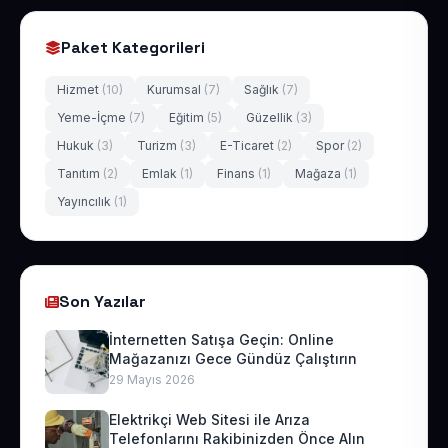
Paket Kategorileri
Hizmet
(10)
Kurumsal
(7)
Sağlık
(7)
Yeme-İçme
(7)
Eğitim
(5)
Güzellik
(3)
Hukuk
(3)
Turizm
(3)
E-Ticaret
(2)
Spor
(2)
Tanıtım
(2)
Emlak
(1)
Finans
(1)
Mağaza
(1)
Yayıncılık
(1)
Son Yazılar
İnternetten Satışa Geçin: Online
Mağazanızı Gece Gündüz Çalıştırın
29 Mayıs 2026
Elektrikçi Web Sitesi ile Arıza
Telefonlarını Rakibinizden Önce Alın