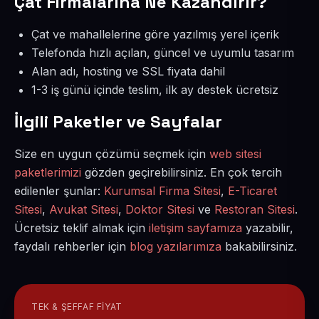
Çat Firmalarına Ne Kazandırır?
Çat ve mahallelerine göre yazılmış yerel içerik
Telefonda hızlı açılan, güncel ve uyumlu tasarım
Alan adı, hosting ve SSL fiyata dahil
1-3 iş günü içinde teslim, ilk ay destek ücretsiz
İlgili Paketler ve Sayfalar
Size en uygun çözümü seçmek için
web sitesi
paketlerimizi
gözden geçirebilirsiniz. En çok tercih
edilenler şunlar:
Kurumsal Firma Sitesi
,
E-Ticaret
Sitesi
,
Avukat Sitesi
,
Doktor Sitesi
ve
Restoran Sitesi
.
Ücretsiz teklif almak için
iletişim sayfamıza
yazabilir,
faydalı rehberler için
blog yazılarımıza
bakabilirsiniz.
TEK & ŞEFFAF FIYAT