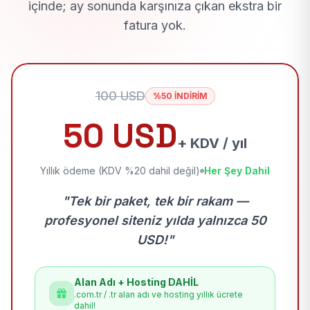
içinde; ay sonunda karşınıza çıkan ekstra bir
fatura yok.
100 USD
%50 İNDİRİM
50 USD
+ KDV / yıl
Yıllık ödeme (KDV %20 dahil değil)
Her Şey Dahil
"Tek bir paket, tek bir rakam —
profesyonel siteniz yılda yalnızca 50
USD!"
Alan Adı + Hosting DAHİL
.com.tr / .tr alan adı ve hosting yıllık ücrete
dahil!