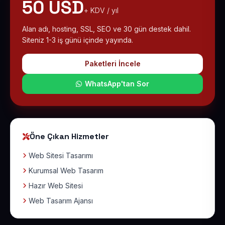
50 USD
+ KDV / yıl
Alan adı, hosting, SSL, SEO ve 30 gün destek dahil.
Siteniz 1-3 iş günü içinde yayında.
Paketleri İncele
WhatsApp'tan Sor
Öne Çıkan Hizmetler
Web Sitesi Tasarımı
Kurumsal Web Tasarım
Hazır Web Sitesi
Web Tasarım Ajansı