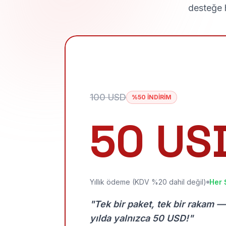
desteğe h
100 USD
%50 İNDİRİM
50 US
Yıllık ödeme (KDV %20 dahil değil)
Her 
"Tek bir paket, tek bir rakam —
yılda yalnızca 50 USD!"