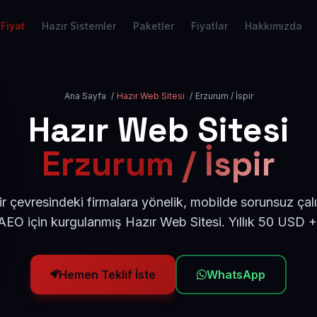
Fiyat
Hazır Sistemler
Paketler
Fiyatlar
Hakkımızda
Ana Sayfa
/
Hazır Web Sitesi
/
Erzurum / İspir
Hazır Web Sitesi
Erzurum / İspir
r çevresindeki firmalara yönelik, mobilde sorunsuz çal
EO için kurgulanmış Hazır Web Sitesi. Yıllık 50 USD 
Hemen Teklif İste
WhatsApp