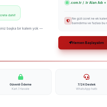
.com.tr / .tr Alan Adı
ücrete dahil!
Ne gizli ücret ne ek kale
barındırma ve fazlası bu 
niz başka bir kalem yok —
Hemen Başlayalım
Güvenli Ödeme
7/24 Destek
Kart / Havale
WhatsApp hattı