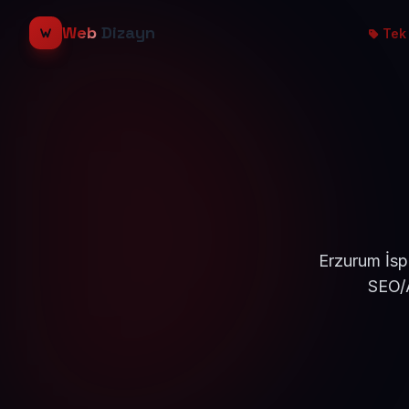
Web
Dizayn
Tek 
Erzurum İspi
SEO/A