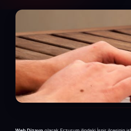
Web Dizayn
olarak Erzurum ilindeki İspir ilçesinin 