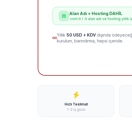
Alan Adı + Hosting DAHİL
.com.tr / .tr alan adı ve hosting yıllık 
Yıllık
50 USD + KDV
dışında ödeyeceği
kurulum, barındırma, hepsi içeride.
Hızlı Teslimat
1-3 iş günü