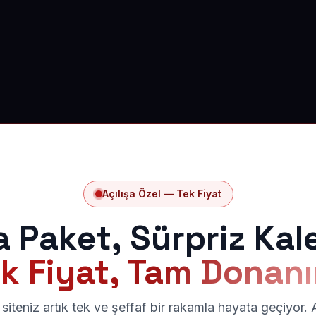
Açılışa Özel — Tek Fiyat
a Paket, Sürpriz Kal
k Fiyat, Tam Donan
siteniz artık tek ve şeffaf bir rakamla hayata geçiyor.