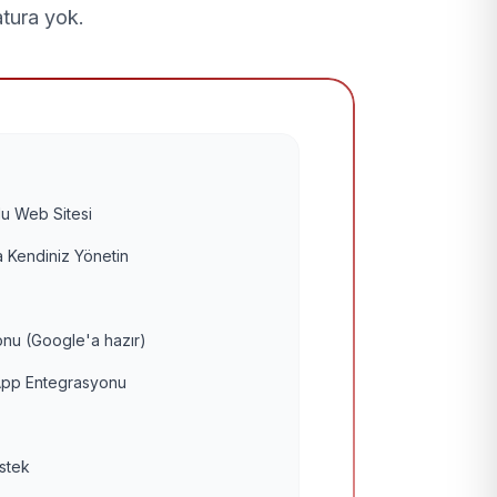
atura yok.
u Web Sitesi
 Kendiniz Yönetin
nu (Google'a hazır)
pp Entegrasyonu
estek