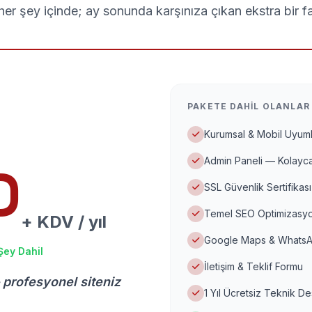
er şey içinde; ay sonunda karşınıza çıkan ekstra bir f
PAKETE DAHIL OLANLAR
Kurumsal & Mobil Uyuml
Admin Paneli — Kolayca
D
SSL Güvenlik Sertifikası
Temel SEO Optimizasyo
+ KDV / yıl
Google Maps & WhatsA
Şey Dahil
İletişim & Teklif Formu
 profesyonel siteniz
1 Yıl Ücretsiz Teknik D