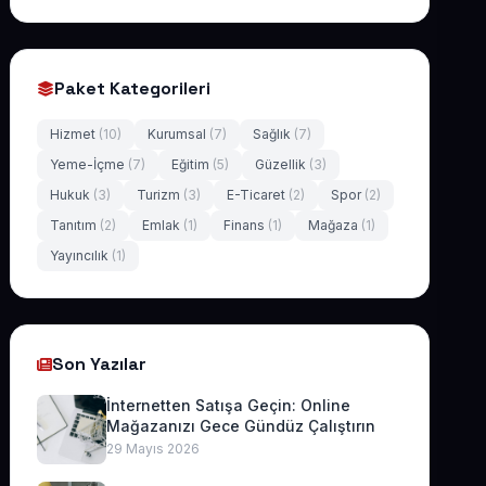
Paket Kategorileri
Hizmet
(10)
Kurumsal
(7)
Sağlık
(7)
Yeme-İçme
(7)
Eğitim
(5)
Güzellik
(3)
Hukuk
(3)
Turizm
(3)
E-Ticaret
(2)
Spor
(2)
Tanıtım
(2)
Emlak
(1)
Finans
(1)
Mağaza
(1)
Yayıncılık
(1)
Son Yazılar
İnternetten Satışa Geçin: Online
Mağazanızı Gece Gündüz Çalıştırın
29 Mayıs 2026