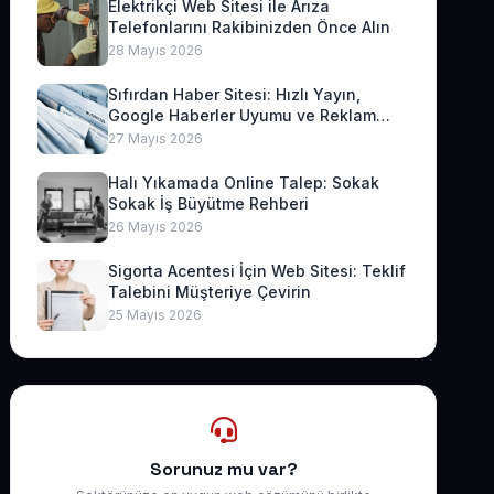
Elektrikçi Web Sitesi ile Arıza
Telefonlarını Rakibinizden Önce Alın
28 Mayıs 2026
Sıfırdan Haber Sitesi: Hızlı Yayın,
Google Haberler Uyumu ve Reklam
Geliri
27 Mayıs 2026
Halı Yıkamada Online Talep: Sokak
Sokak İş Büyütme Rehberi
26 Mayıs 2026
Sigorta Acentesi İçin Web Sitesi: Teklif
Talebini Müşteriye Çevirin
25 Mayıs 2026
Sorunuz mu var?