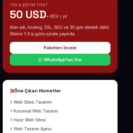
TEK & ŞEFFAF FIYAT
50 USD
+ KDV / yıl
Alan adı, hosting, SSL, SEO ve 30 gün destek dahil.
Siteniz 1-3 iş günü içinde yayında.
Paketleri İncele
WhatsApp'tan Sor
Öne Çıkan Hizmetler
Web Sitesi Tasarımı
Kurumsal Web Tasarım
Hazır Web Sitesi
Web Tasarım Ajansı