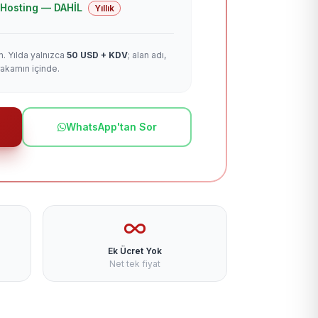
 + Hosting — DAHİL
Yıllık
m. Yılda yalnızca
50 USD + KDV
; alan adı,
rakamın içinde.
WhatsApp'tan Sor
Ek Ücret Yok
Net tek fiyat