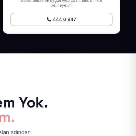
Sektörünüze en uygun web çözümünü birlikte
belirleyelim.
444 0 947
em Yok.
ım.
 Alan adından